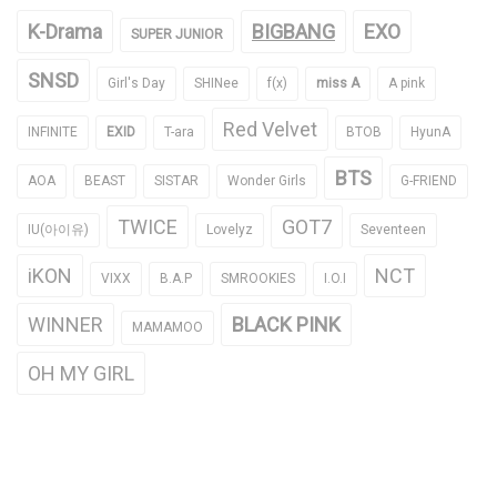
K-Drama
BIGBANG
EXO
SUPER JUNIOR
SNSD
Girl's Day
SHINee
f(x)
miss A
A pink
Red Velvet
INFINITE
EXID
T-ara
BTOB
HyunA
BTS
AOA
BEAST
SISTAR
Wonder Girls
G-FRIEND
TWICE
GOT7
IU(아이유)
Lovelyz
Seventeen
iKON
NCT
VIXX
B.A.P
SMROOKIES
I.O.I
WINNER
BLACK PINK
MAMAMOO
OH MY GIRL