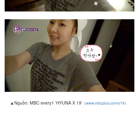
▲Nguồn: MBC every1 'HYUNA X 19'
（
www.mbcplus.com/x19
）