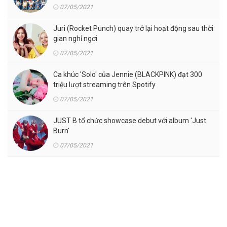
07/05/2021
Juri (Rocket Punch) quay trở lại hoạt động sau thời
gian nghỉ ngơi
07/05/2021
Ca khúc 'Solo' của Jennie (BLACKPINK) đạt 300
triệu lượt streaming trên Spotify
07/05/2021
JUST B tổ chức showcase debut với album 'Just
Burn'
07/05/2021