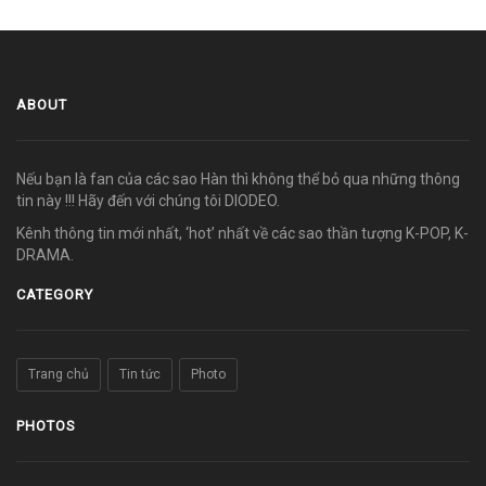
ABOUT
Nếu bạn là fan của các sao Hàn thì không thể bỏ qua những thông
tin này !!! Hãy đến với chúng tôi DIODEO.
Kênh thông tin mới nhất, ‘hot’ nhất về các sao thần tượng K-POP, K-
DRAMA.
CATEGORY
Trang chủ
Tin tức
Photo
PHOTOS