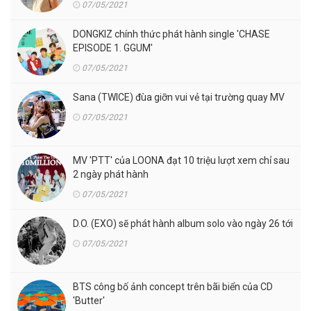
07/05/2021
DONGKIZ chính thức phát hành single 'CHASE
EPISODE 1. GGUM'
07/05/2021
Sana (TWICE) đùa giỡn vui vẻ tại trường quay MV
07/05/2021
MV 'PTT' của LOONA đạt 10 triệu lượt xem chỉ sau
2 ngày phát hành
07/05/2021
D.O. (EXO) sẽ phát hành album solo vào ngày 26 tới
07/05/2021
BTS công bố ảnh concept trên bãi biển của CD
'Butter'