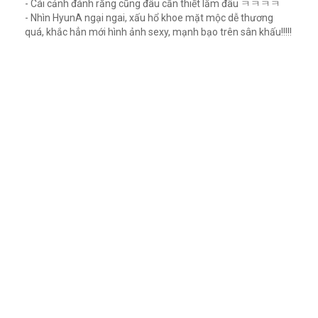
- Cái cảnh đánh răng cũng đâu cần thiết lắm đâu ㅋㅋㅋㅋ
- Nhìn HyunA ngại ngai, xấu hổ khoe mặt mộc dễ thương
quá, khắc hẳn mới hình ảnh sexy, mạnh bạo trên sân khấu!!!!!