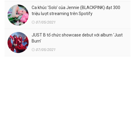
Ca khúc 'Solo' của Jennie (BLACKPINK) đạt 300
triệu lượt streaming trên Spotify
07/05/2021
JUST B tổ chức showcase debut với album 'Just
Burn'
07/05/2021