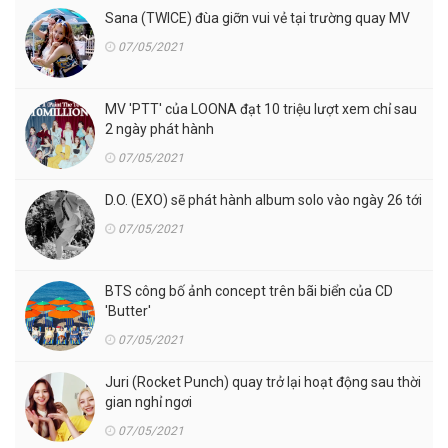
Sana (TWICE) đùa giỡn vui vẻ tại trường quay MV
07/05/2021
MV 'PTT' của LOONA đạt 10 triệu lượt xem chỉ sau
2 ngày phát hành
07/05/2021
D.O. (EXO) sẽ phát hành album solo vào ngày 26 tới
07/05/2021
BTS công bố ảnh concept trên bãi biển của CD
'Butter'
07/05/2021
Juri (Rocket Punch) quay trở lại hoạt động sau thời
gian nghỉ ngơi
07/05/2021