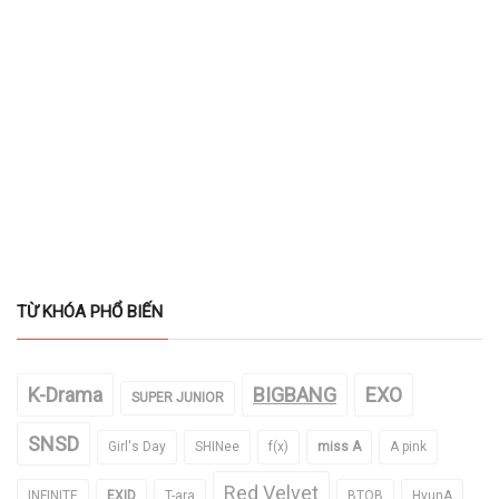
TỪ KHÓA PHỔ BIẾN
K-Drama
BIGBANG
EXO
SUPER JUNIOR
SNSD
Girl's Day
SHINee
f(x)
miss A
A pink
Red Velvet
INFINITE
EXID
T-ara
BTOB
HyunA