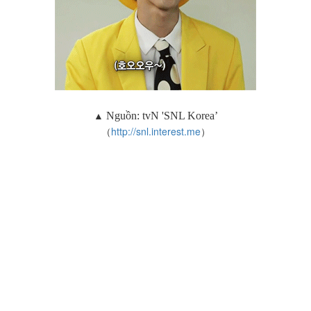
▲
Nguồn:
tvN 'SNL Korea’
（
http://snl.interest.me
）