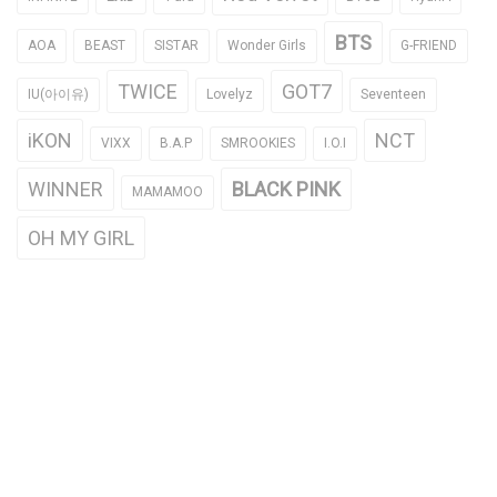
BTS
AOA
BEAST
SISTAR
Wonder Girls
G-FRIEND
TWICE
GOT7
IU(아이유)
Lovelyz
Seventeen
iKON
NCT
VIXX
B.A.P
SMROOKIES
I.O.I
WINNER
BLACK PINK
MAMAMOO
OH MY GIRL