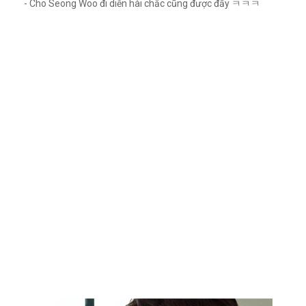
- Cho Seong Woo đi diễn hài chắc cũng được đấy ㅋㅋㅋ