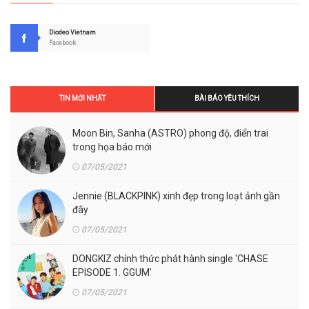
Diodeo Vietnam
Facebook
TIN MỚI NHẤT
BÀI BÁO YÊU THÍCH
Moon Bin, Sanha (ASTRO) phong độ, điển trai
trong họa báo mới
07/05/2021
Jennie (BLACKPINK) xinh đẹp trong loạt ảnh gần
đây
07/05/2021
DONGKIZ chính thức phát hành single 'CHASE
EPISODE 1. GGUM'
07/05/2021