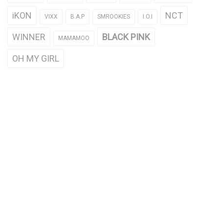
iKON
NCT
VIXX
B.A.P
SMROOKIES
I.O.I
WINNER
BLACK PINK
MAMAMOO
OH MY GIRL