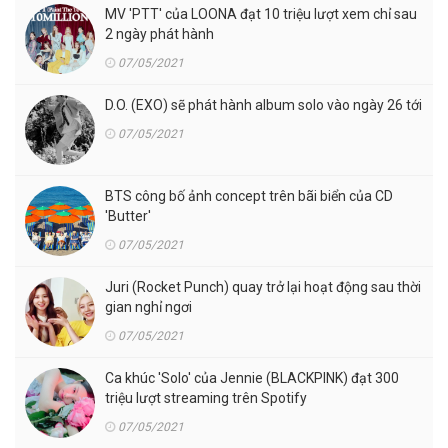
MV 'PTT' của LOONA đạt 10 triệu lượt xem chỉ sau
2 ngày phát hành
07/05/2021
D.O. (EXO) sẽ phát hành album solo vào ngày 26 tới
07/05/2021
BTS công bố ảnh concept trên bãi biển của CD
'Butter'
07/05/2021
Juri (Rocket Punch) quay trở lại hoạt động sau thời
gian nghỉ ngơi
07/05/2021
Ca khúc 'Solo' của Jennie (BLACKPINK) đạt 300
triệu lượt streaming trên Spotify
07/05/2021