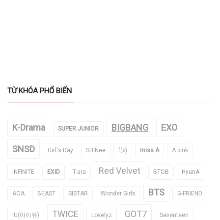
TỪ KHÓA PHỔ BIẾN
K-Drama
BIGBANG
EXO
SUPER JUNIOR
SNSD
Girl's Day
SHINee
f(x)
miss A
A pink
Red Velvet
INFINITE
EXID
T-ara
BTOB
HyunA
BTS
AOA
BEAST
SISTAR
Wonder Girls
G-FRIEND
TWICE
GOT7
IU(아이유)
Lovelyz
Seventeen