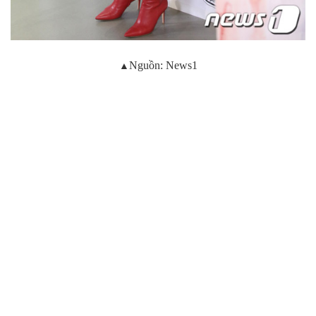
▲
Nguồn: News1