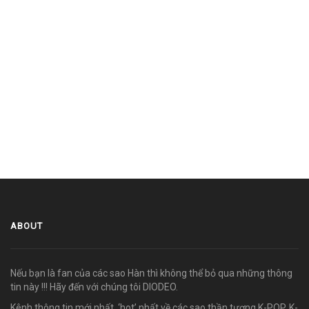
ABOUT
Nếu bạn là fan của các sao Hàn thì không thể bỏ qua những thông
tin này !!! Hãy đến với chúng tôi DIODEO.
Kênh thông tin mới nhất, ‘hot’ nhất về các sao thần tượng K-POP, K-