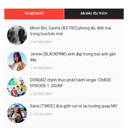
TIN MỚI NHẤT
BÀI BÁO YÊU THÍCH
Moon Bin, Sanha (ASTRO) phong độ, điển trai
trong họa báo mới
07/05/2021
Jennie (BLACKPINK) xinh đẹp trong loạt ảnh gần
đây
07/05/2021
DONGKIZ chính thức phát hành single 'CHASE
EPISODE 1. GGUM'
07/05/2021
Sana (TWICE) đùa giỡn vui vẻ tại trường quay MV
07/05/2021