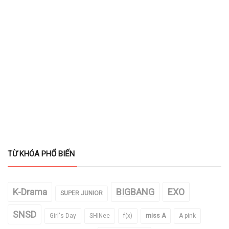
TỪ KHÓA PHỔ BIẾN
K-Drama
BIGBANG
EXO
SUPER JUNIOR
SNSD
Girl's Day
SHINee
f(x)
miss A
A pink