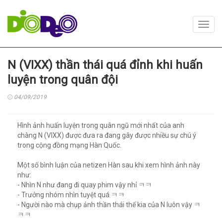
Toggl
navig
N (VIXX) thần thái quá đỉnh khi huấn
luyện trong quân đội
04/09/2019
Hình ảnh huấn luyện trong quân ngũ mới nhất của anh
chàng N (VIXX) được đưa ra đang gây được nhiều sự chú ý
trong cộng đồng mạng Hàn Quốc.
Một số bình luận của netizen Hàn sau khi xem hình ảnh này
như:
- Nhìn N như đang đi quay phim vậy nhỉ ㅋㅋ
- Trưởng nhóm nhìn tuyệt quá ㅋㅋ
- Người nào mà chụp ảnh thần thái thế kia của N luôn vậy ㅋ
ㅋㅋ