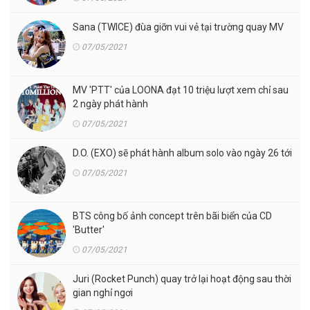
Sana (TWICE) đùa giỡn vui vẻ tại trường quay MV
07/05/2021
MV 'PTT' của LOONA đạt 10 triệu lượt xem chỉ sau
2 ngày phát hành
07/05/2021
D.O. (EXO) sẽ phát hành album solo vào ngày 26 tới
07/05/2021
BTS công bố ảnh concept trên bãi biển của CD
'Butter'
07/05/2021
Juri (Rocket Punch) quay trở lại hoạt động sau thời
gian nghỉ ngơi