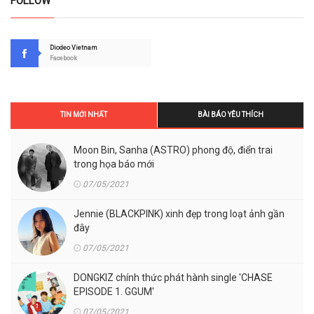
FOLLOW
Diodeo Vietnam
Facebook
TIN MỚI NHẤT
BÀI BÁO YÊU THÍCH
Moon Bin, Sanha (ASTRO) phong độ, điển trai
trong họa báo mới
07/05/2021
Jennie (BLACKPINK) xinh đẹp trong loạt ảnh gần
đây
07/05/2021
DONGKIZ chính thức phát hành single 'CHASE
EPISODE 1. GGUM'
07/05/2021