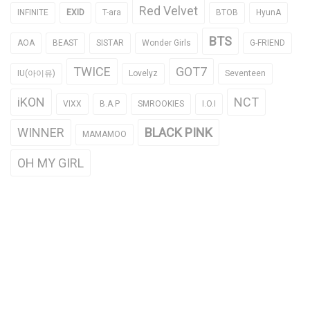
Red Velvet
INFINITE
EXID
T-ara
BTOB
HyunA
BTS
AOA
BEAST
SISTAR
Wonder Girls
G-FRIEND
TWICE
GOT7
IU(아이유)
Lovelyz
Seventeen
iKON
NCT
VIXX
B.A.P
SMROOKIES
I.O.I
WINNER
BLACK PINK
MAMAMOO
OH MY GIRL