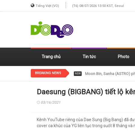
Tiếng Việt (VO)
(T6) 08/07/2026 13:50 KST, Seoul
Trang chủ
Tin tức
Photo
BREAKING NEWS
Jennie (BLACKPINK) xinh đẹp
NEW
Daesung (BIGBANG) tiết lộ k
03/16/2021
Kênh YouTube riêng của Dae Sung (Big Bang) đã đượ
cover ca khúc của YG liên tục trong suốt 8 tháng v