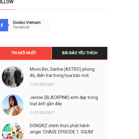
OLLOW
Diodeo Vietnam
Facebook
TIN MỚI NHẤT
BÀI BÁO YÊU THÍCH
Moon Bin, Sanha (ASTRO) phong
độ, điển trai trong họa báo mới
07/05/2021
Jennie (BLACKPINK) xinh đẹp trong
loạt ảnh gần đây
07/05/2021
DONGKIZ chính thức phát hành
single 'CHASE EPISODE 1. GGUM'