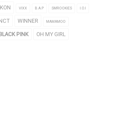
iKON
VIXX
B.A.P
SMROOKIES
I.O.I
NCT
WINNER
MAMAMOO
BLACK PINK
OH MY GIRL