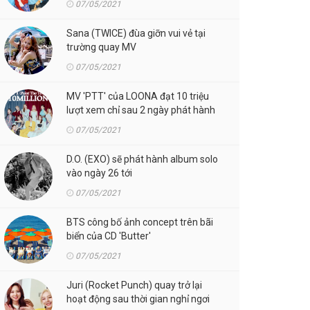
07/05/2021
Sana (TWICE) đùa giỡn vui vẻ tại
trường quay MV
07/05/2021
MV 'PTT' của LOONA đạt 10 triệu
lượt xem chỉ sau 2 ngày phát hành
07/05/2021
D.O. (EXO) sẽ phát hành album solo
vào ngày 26 tới
07/05/2021
BTS công bố ảnh concept trên bãi
biển của CD 'Butter'
07/05/2021
Juri (Rocket Punch) quay trở lại
hoạt động sau thời gian nghỉ ngơi