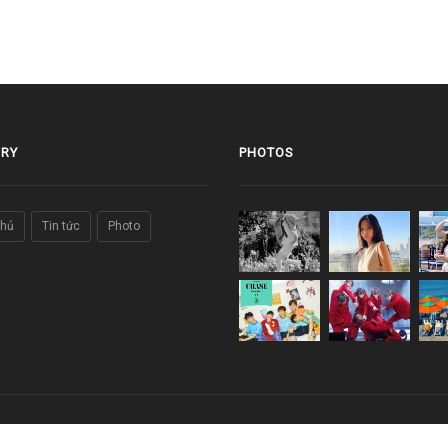
RY
PHOTOS
chủ
Tin tức
Photo