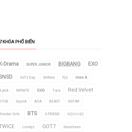
Ừ KHÓA PHỔ BIẾN
K-Drama
BIGBANG
EXO
SUPER JUNIOR
SNSD
Girl's Day
SHINee
f(x)
miss A
Red Velvet
A pink
INFINITE
EXID
T-ara
BTOB
HyunA
AOA
BEAST
SISTAR
BTS
Wonder Girls
G-FRIEND
IU(아이유)
TWICE
GOT7
Lovelyz
Seventeen