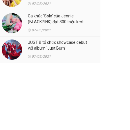
07/05/2021
Ca khúc 'Solo' của Jennie
(BLACKPINK) đạt 300 triệu lượt
streaming trên Spotify
07/05/2021
JUST B tổ chức showcase debut
với album 'Just Burn'
07/05/2021