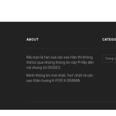
ABOUT
CATEGO
Nếu bạn là fan của các sao Hàn thì không
Trang 
thể bỏ qua những thông tin này !!! Hãy đến
với chúng tôi DIODEO.
Kênh thông tin mới nhất, ‘hot’ nhất về các
sao thần tượng K-POP, K-DRAMA.
© COPYRIGHT 2011-2026 vn.diodeo.com