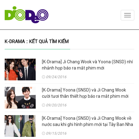
Toggl
navig
K-DRAMA :: KẾT QUẢ TÌM KIẾM
[K-Drama] Ji Chang Wook và Yoona (SNSD) nhí
nhảnh họp báo ra mắt phim mới
09/24/2016
[K-Drama] Yoona (SNSD) và Ji Chang Wook
cười tươi thân thiết họp báo ra mắt phim mới
09/20/2016
[K-Drama] Yoona (SNSD) và Ji Chang Wook về
nước sau khi ghi hình phim mới tại Tây Ban Nha
09/15/2016