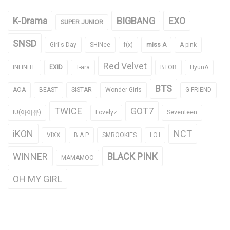
K-Drama
BIGBANG
EXO
SUPER JUNIOR
SNSD
Girl's Day
SHINee
f(x)
miss A
A pink
Red Velvet
INFINITE
EXID
T-ara
BTOB
HyunA
BTS
AOA
BEAST
SISTAR
Wonder Girls
G-FRIEND
TWICE
GOT7
IU(아이유)
Lovelyz
Seventeen
iKON
NCT
VIXX
B.A.P
SMROOKIES
I.O.I
WINNER
BLACK PINK
MAMAMOO
OH MY GIRL