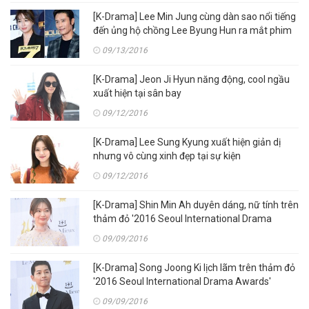
[K-Drama] Lee Min Jung cùng dàn sao nổi tiếng
đến ủng hộ chồng Lee Byung Hun ra mắt phim
mới
09/13/2016
[K-Drama] Jeon Ji Hyun năng động, cool ngầu
xuất hiện tại sân bay
09/12/2016
[K-Drama] Lee Sung Kyung xuất hiện giản dị
nhưng vô cùng xinh đẹp tại sự kiện
09/12/2016
[K-Drama] Shin Min Ah duyên dáng, nữ tính trên
thảm đỏ '2016 Seoul International Drama
Awards'
09/09/2016
[K-Drama] Song Joong Ki lịch lãm trên thảm đỏ
'2016 Seoul International Drama Awards'
09/09/2016