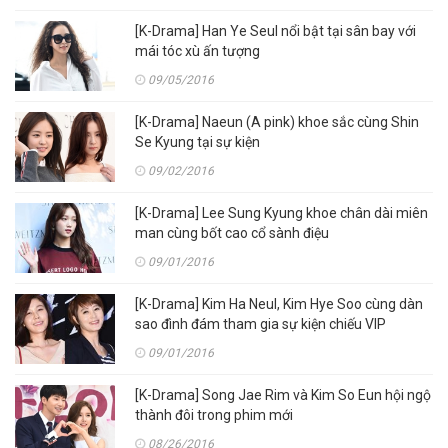
[K-Drama] Han Ye Seul nổi bật tại sân bay với
mái tóc xù ấn tượng
09/05/2016
[K-Drama] Naeun (A pink) khoe sắc cùng Shin
Se Kyung tại sự kiện
09/02/2016
[K-Drama] Lee Sung Kyung khoe chân dài miên
man cùng bốt cao cổ sành điệu
09/01/2016
[K-Drama] Kim Ha Neul, Kim Hye Soo cùng dàn
sao đình đám tham gia sự kiện chiếu VIP
09/01/2016
[K-Drama] Song Jae Rim và Kim So Eun hội ngộ
thành đôi trong phim mới
08/26/2016