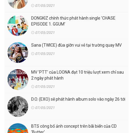
07/05/2021
DONGKIZ chính thức phát hành single 'CHASE
EPISODE 1. GGUM'
07/05/2021
Sana (TWICE) đùa giỡn vui vẻ tại trường quay MV
07/05/2021
MV 'PTT' của LOONA đạt 10 triệu lượt xem chỉ sau
2 ngày phát hành
07/05/2021
D.O. (EXO) sẽ phát hành album solo vào ngày 26 tới
07/05/2021
BTS công bố ảnh concept trên bãi biển của CD
'Butter'