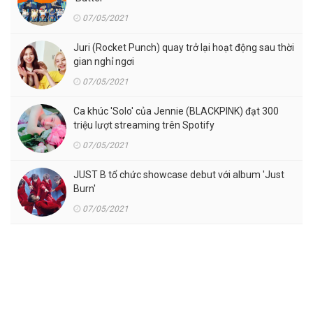
07/05/2021
Juri (Rocket Punch) quay trở lại hoạt động sau thời
gian nghỉ ngơi
07/05/2021
Ca khúc 'Solo' của Jennie (BLACKPINK) đạt 300
triệu lượt streaming trên Spotify
07/05/2021
JUST B tổ chức showcase debut với album 'Just
Burn'
07/05/2021