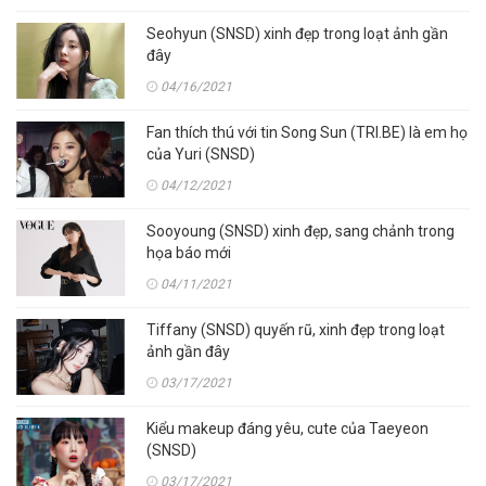
Seohyun (SNSD) xinh đẹp trong loạt ảnh gần
đây
04/16/2021
Fan thích thú với tin Song Sun (TRI.BE) là em họ
của Yuri (SNSD)
04/12/2021
Sooyoung (SNSD) xinh đẹp, sang chảnh trong
họa báo mới
04/11/2021
Tiffany (SNSD) quyến rũ, xinh đẹp trong loạt
ảnh gần đây
03/17/2021
Kiểu makeup đáng yêu, cute của Taeyeon
(SNSD)
03/17/2021