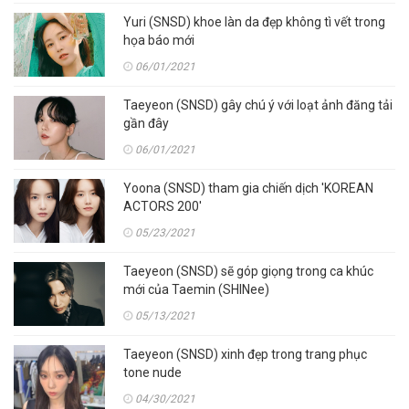
Yuri (SNSD) khoe làn da đẹp không tì vết trong
họa báo mới
06/01/2021
Taeyeon (SNSD) gây chú ý với loạt ảnh đăng tải
gần đây
06/01/2021
Yoona (SNSD) tham gia chiến dịch 'KOREAN
ACTORS 200'
05/23/2021
Taeyeon (SNSD) sẽ góp giọng trong ca khúc
mới của Taemin (SHINee)
05/13/2021
Taeyeon (SNSD) xinh đẹp trong trang phục
tone nude
04/30/2021