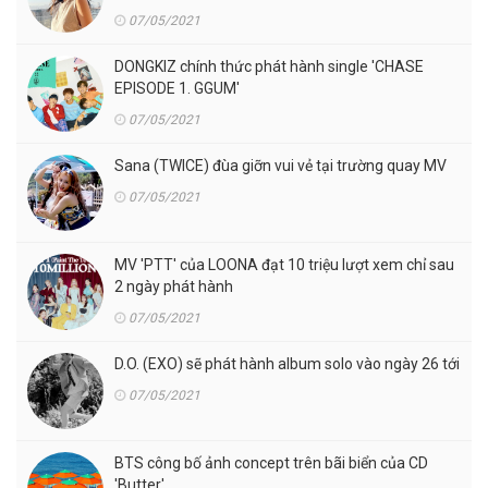
07/05/2021
DONGKIZ chính thức phát hành single 'CHASE
EPISODE 1. GGUM'
07/05/2021
Sana (TWICE) đùa giỡn vui vẻ tại trường quay MV
07/05/2021
MV 'PTT' của LOONA đạt 10 triệu lượt xem chỉ sau
2 ngày phát hành
07/05/2021
D.O. (EXO) sẽ phát hành album solo vào ngày 26 tới
07/05/2021
BTS công bố ảnh concept trên bãi biển của CD
'Butter'