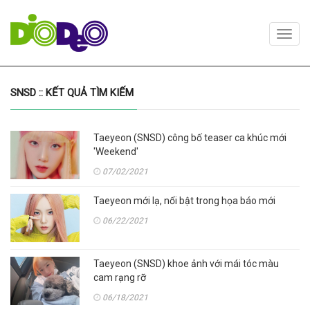
Toggl
navig
SNSD :: KẾT QUẢ TÌM KIẾM
Taeyeon (SNSD) công bố teaser ca khúc mới
'Weekend'
07/02/2021
Taeyeon mới lạ, nổi bật trong họa báo mới
06/22/2021
Taeyeon (SNSD) khoe ảnh với mái tóc màu
cam rạng rỡ
06/18/2021