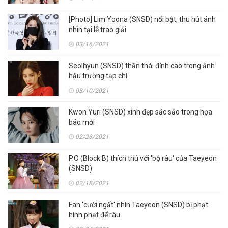
[Photo] Lim Yoona (SNSD) nổi bật, thu hút ánh
nhìn tại lễ trao giải
03/16/2021
Seolhyun (SNSD) thần thái đỉnh cao trong ảnh
hậu trường tạp chí
03/10/2021
Kwon Yuri (SNSD) xinh đẹp sắc sảo trong họa
báo mới
02/23/2021
P.O (Block B) thích thú với 'bộ râu' của Taeyeon
(SNSD)
02/18/2021
Fan 'cười ngất' nhìn Taeyeon (SNSD) bị phạt
hình phạt để râu