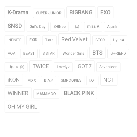
K-Drama
BIGBANG
EXO
SUPER JUNIOR
SNSD
Girl's Day
SHINee
f(x)
miss A
A pink
Red Velvet
INFINITE
EXID
T-ara
BTOB
HyunA
BTS
AOA
BEAST
SISTAR
Wonder Girls
G-FRIEND
TWICE
GOT7
IU(아이유)
Lovelyz
Seventeen
iKON
NCT
VIXX
B.A.P
SMROOKIES
I.O.I
WINNER
BLACK PINK
MAMAMOO
OH MY GIRL