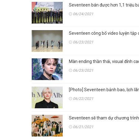
Seventeen bán được hơn 1,1 triệu bả
06/24/2021
Seventeen công bố video luyện tập c
06/23/2021
Màn ending thần thái, visual đỉnh c
06/23/2021
[Photo] Seventeen bảnh bao, lịch 
06/22/2021
Seventeen sẽ tham dự chương trình
06/21/2021