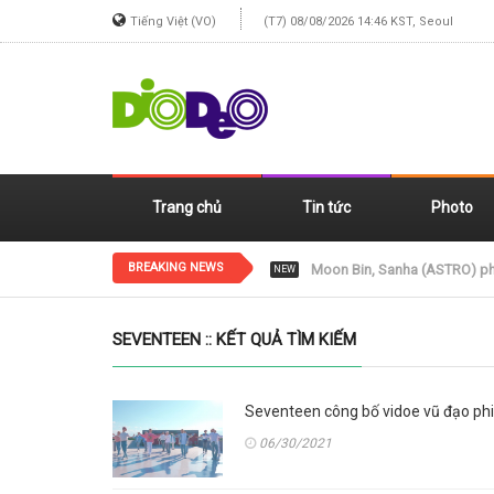
Tiếng Việt (VO)
(T7) 08/08/2026 14:46 KST, Seoul
Trang chủ
Tin tức
Photo
BREAKING NEWS
Jennie (BLACKPINK) xinh đẹp
NEW
SEVENTEEN :: KẾT QUẢ TÌM KIẾM
Seventeen công bố vidoe vũ đạo phi
06/30/2021