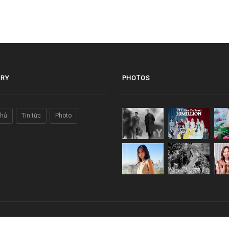
RY
PHOTOS
chủ
Tin tức
Photo