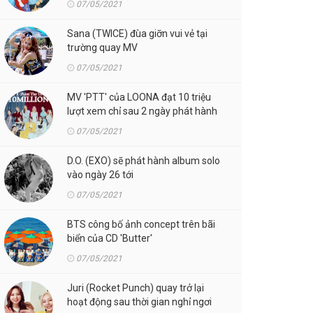
07/05/2021
Sana (TWICE) đùa giỡn vui vẻ tại
trường quay MV
07/05/2021
MV 'PTT' của LOONA đạt 10 triệu
lượt xem chỉ sau 2 ngày phát hành
07/05/2021
D.O. (EXO) sẽ phát hành album solo
vào ngày 26 tới
07/05/2021
BTS công bố ảnh concept trên bãi
biển của CD 'Butter'
07/05/2021
Juri (Rocket Punch) quay trở lại
hoạt động sau thời gian nghỉ ngơi