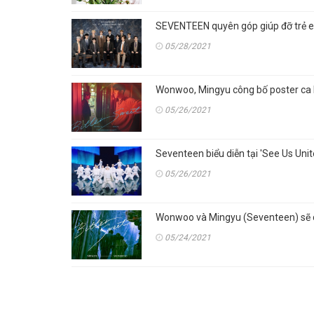
SEVENTEEN quyên góp giúp đỡ trẻ e
05/28/2021
Wonwoo, Mingyu công bố poster ca k
05/26/2021
Seventeen biểu diễn tại 'See Us Uni
05/26/2021
Wonwoo và Mingyu (Seventeen) sẽ c
05/24/2021