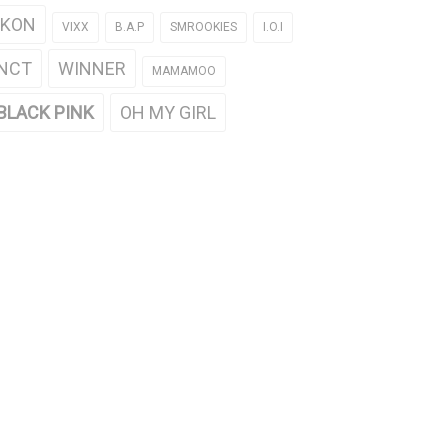
iKON
VIXX
B.A.P
SMROOKIES
I.O.I
NCT
WINNER
MAMAMOO
BLACK PINK
OH MY GIRL