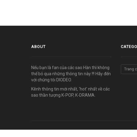
ABOUT
CATEGO
Nếu bạn là fan của các sao Hàn thì không
Trang 
thể bỏ qua những thông tin này !!! Hãy đến
với chúng tôi DIODEO.
Kênh thông tin mới nhất, ‘hot’ nhất về các
sao thần tượng K-POP, K-DRAMA.
© COPYRIGHT 2011-2026 vn.diodeo.com