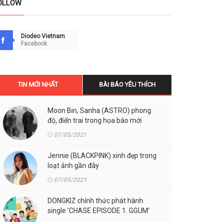
OLLOW
Diodeo Vietnam
Facebook
TIN MỚI NHẤT
BÀI BÁO YÊU THÍCH
Moon Bin, Sanha (ASTRO) phong
độ, điển trai trong họa báo mới
07/05/2021
Jennie (BLACKPINK) xinh đẹp trong
loạt ảnh gần đây
07/05/2021
DONGKIZ chính thức phát hành
single 'CHASE EPISODE 1. GGUM'