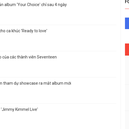
F
n album 'Your Choice' chỉ sau 4 ngày
ho ca khúc 'Ready to love'
ao của các thành viên Seventeen
lãm tham dự showcase ra mắt album mới
 'Jimmy Kimmel Live'