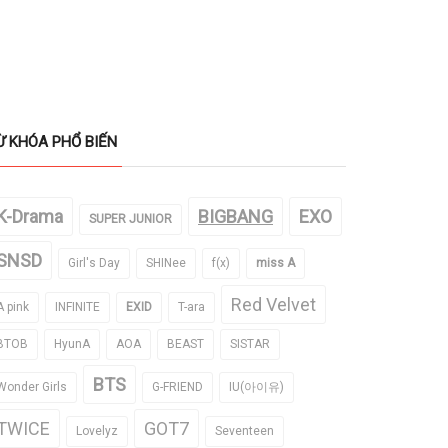
Ừ KHÓA PHỔ BIẾN
K-Drama
BIGBANG
EXO
SUPER JUNIOR
SNSD
Girl's Day
SHINee
f(x)
miss A
Red Velvet
A pink
INFINITE
EXID
T-ara
BTOB
HyunA
AOA
BEAST
SISTAR
BTS
Wonder Girls
G-FRIEND
IU(아이유)
TWICE
GOT7
Lovelyz
Seventeen