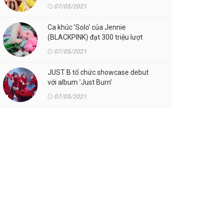
07/05/2021
Ca khúc 'Solo' của Jennie
(BLACKPINK) đạt 300 triệu lượt
streaming trên Spotify
07/05/2021
JUST B tổ chức showcase debut
với album 'Just Burn'
07/05/2021