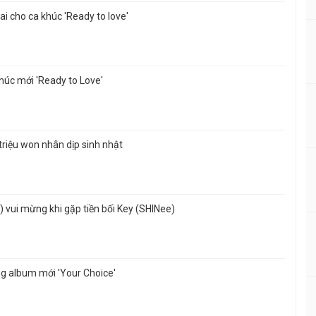
i cho ca khúc 'Ready to love'
húc mới 'Ready to Love'
riệu won nhân dịp sinh nhật
) vui mừng khi gặp tiền bối Key (SHINee)
g album mới 'Your Choice'