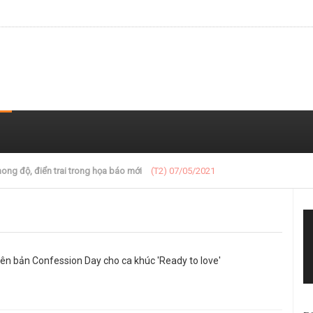
 trong loạt ảnh gần đây
(T2) 07/05/2021
ên bản Confession Day cho ca khúc 'Ready to love'