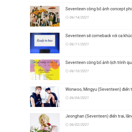
Seventeen công bố ảnh concept ph
06/14/2021
Seventeen sẽ comeback với ca khúc c
06/11/2021
Seventeen công bố ảnh lịch trình q
06/10/2021
Wonwoo, Mingyu (Seventeen) điển tr
06/04/2021
Jeonghan (Seventeen) điển trai, lãn
06/02/2021