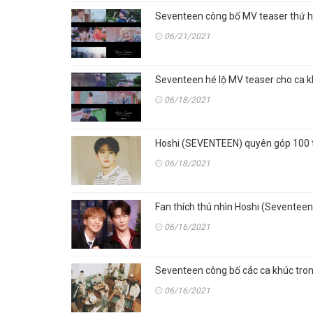
Seventeen công bố MV teaser thứ ha
06/21/2021
Seventeen hé lộ MV teaser cho ca k
06/18/2021
Hoshi (SEVENTEEN) quyên góp 100 t
06/18/2021
Fan thích thú nhìn Hoshi (Seventeen
06/16/2021
Seventeen công bố các ca khúc tron
06/16/2021