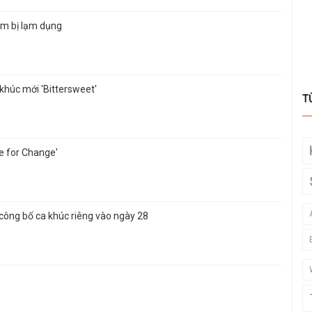
m bị lạm dụng
húc mới 'Bittersweet'
T
te for Change'
ông bố ca khúc riêng vào ngày 28