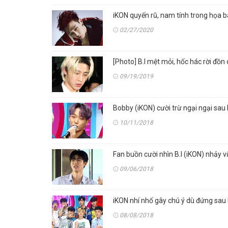
iKON quyến rũ, nam tính trong họa 
02/27/2020
[Photo] B.I mệt mỏi, hốc hác rời đồ
09/19/2019
Bobby (iKON) cười trừ ngại ngại sau 
10/11/2018
Fan buồn cười nhìn B.I (iKON) nhảy v
09/06/2018
iKON nhí nhố gây chú ý dù đứng sa
08/08/2018