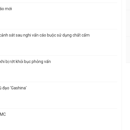
báo mới
n cảnh sát sau nghi vấn cáo buộc sử dụng chất cấm
khi bị rớt khỏi bục phỏng vấn
ũ đạo 'Gashina'
u MC