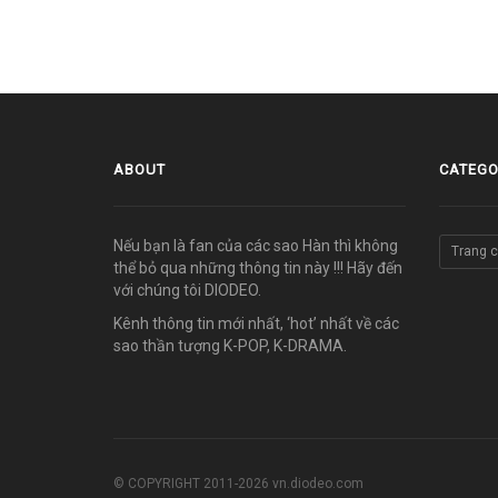
ABOUT
CATEGO
Nếu bạn là fan của các sao Hàn thì không
Trang 
thể bỏ qua những thông tin này !!! Hãy đến
với chúng tôi DIODEO.
Kênh thông tin mới nhất, ‘hot’ nhất về các
sao thần tượng K-POP, K-DRAMA.
© COPYRIGHT 2011-2026 vn.diodeo.com