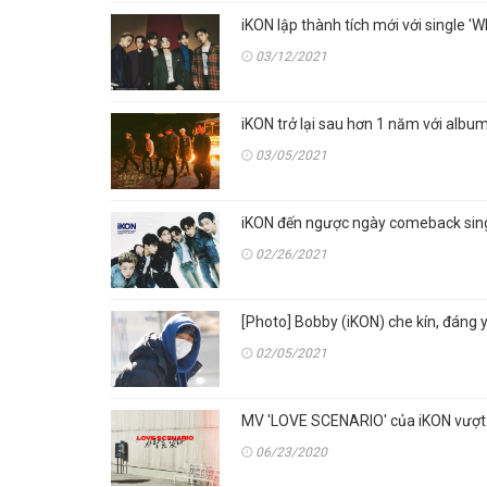
iKON lập thành tích mới với single 
03/12/2021
iKON trở lại sau hơn 1 năm với alb
03/05/2021
iKON đến ngược ngày comeback sin
02/26/2021
[Photo] Bobby (iKON) che kín, đáng y
02/05/2021
MV 'LOVE SCENARIO' của iKON vượt 
06/23/2020