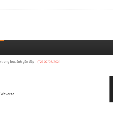
nh single 'CHASE EPISODE 1. GGUM'
(T2) 07/05/2021
g Weverse