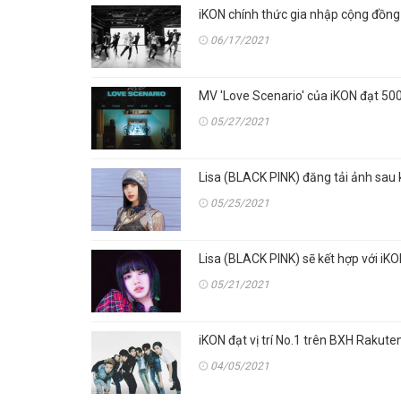
iKON chính thức gia nhập cộng đồn
06/17/2021
MV 'Love Scenario' của iKON đạt 500
05/27/2021
Lisa (BLACK PINK) đăng tải ảnh sau k
05/25/2021
Lisa (BLACK PINK) sẽ kết hợp với iK
05/21/2021
iKON đạt vị trí No.1 trên BXH Rakut
04/05/2021