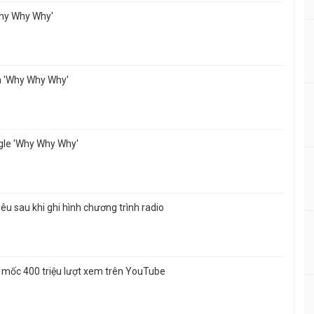
'Why Why Why'
um 'Why Why Why'
gle 'Why Why Why'
êu sau khi ghi hình chương trình radio
mốc 400 triệu lượt xem trên YouTube