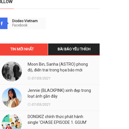
OLLOW
Diodeo Vietnam
Facebook
TIN MỚI NHẤT
BÀI BÁO YÊU THÍCH
Moon Bin, Sanha (ASTRO) phong
độ, điển trai trong họa báo mới
07/05/2021
Jennie (BLACKPINK) xinh đẹp trong
loạt ảnh gần đây
07/05/2021
DONGKIZ chính thức phát hành
single 'CHASE EPISODE 1. GGUM'