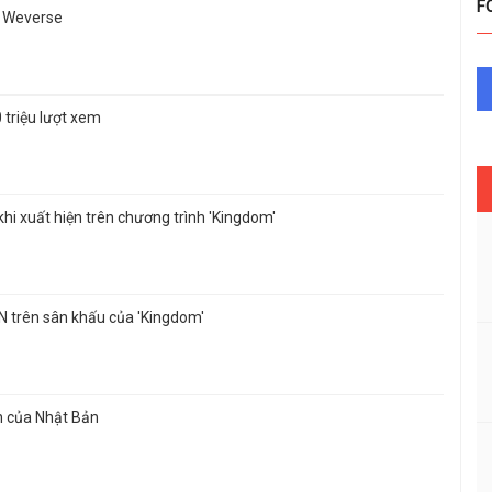
F
g Weverse
 triệu lượt xem
hi xuất hiện trên chương trình 'Kingdom'
ON trên sân khấu của 'Kingdom'
en của Nhật Bản