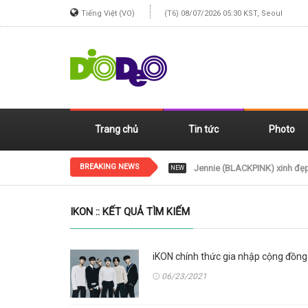
Tiếng Việt (VO)
(T6) 08/07/2026 05:30 KST, Seoul
Trang chủ
Tin tức
Photo
BREAKING NEWS
DONGKIZ chính thức phát hà
NEW
IKON :: KẾT QUẢ TÌM KIẾM
iKON chính thức gia nhập cộng đồn
06/23/2021