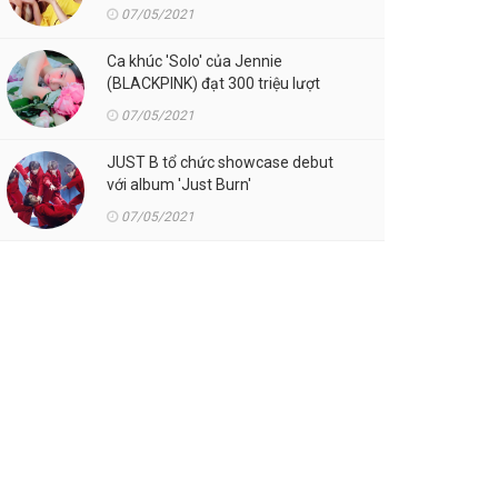
07/05/2021
Ca khúc 'Solo' của Jennie
(BLACKPINK) đạt 300 triệu lượt
streaming trên Spotify
07/05/2021
JUST B tổ chức showcase debut
với album 'Just Burn'
07/05/2021