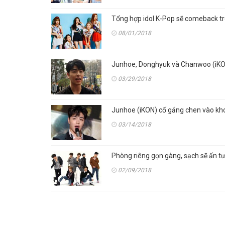
Tổng hợp idol K-Pop sẽ comeback t
08/01/2018
Junhoe, Donghyuk và Chanwoo (iKON)
03/29/2018
Junhoe (iKON) cố gắng chen vào kho
03/14/2018
Phòng riêng gọn gàng, sạch sẽ ấn t
02/09/2018