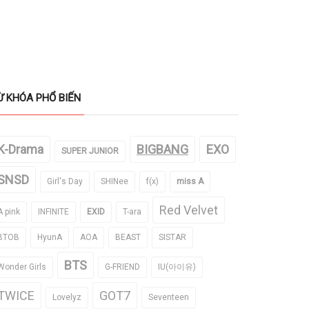
Ừ KHÓA PHỔ BIẾN
K-Drama
BIGBANG
EXO
SUPER JUNIOR
SNSD
Girl's Day
SHINee
f(x)
miss A
Red Velvet
A pink
INFINITE
EXID
T-ara
BTOB
HyunA
AOA
BEAST
SISTAR
BTS
Wonder Girls
G-FRIEND
IU(아이유)
TWICE
GOT7
Lovelyz
Seventeen