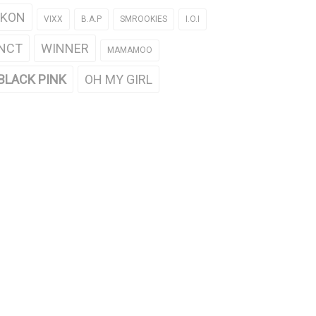
iKON
VIXX
B.A.P
SMROOKIES
I.O.I
NCT
WINNER
MAMAMOO
BLACK PINK
OH MY GIRL