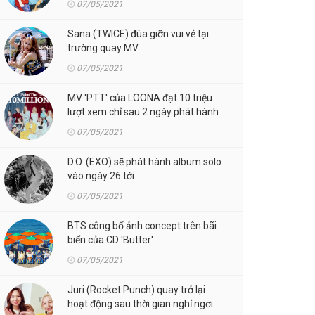
07/05/2021
Sana (TWICE) đùa giỡn vui vẻ tại
trường quay MV
07/05/2021
MV 'PTT' của LOONA đạt 10 triệu
lượt xem chỉ sau 2 ngày phát hành
07/05/2021
D.O. (EXO) sẽ phát hành album solo
vào ngày 26 tới
07/05/2021
BTS công bố ảnh concept trên bãi
biển của CD 'Butter'
07/05/2021
Juri (Rocket Punch) quay trở lại
hoạt động sau thời gian nghỉ ngơi