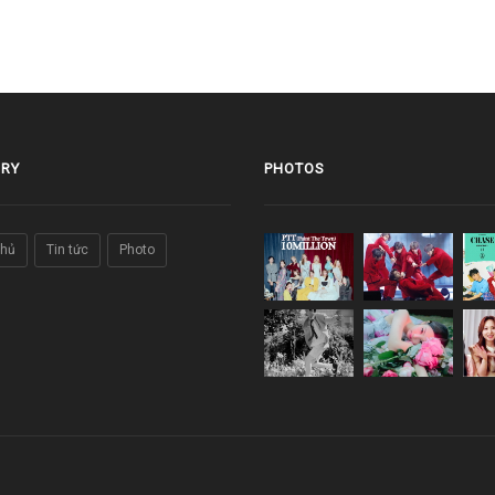
RY
PHOTOS
chủ
Tin tức
Photo