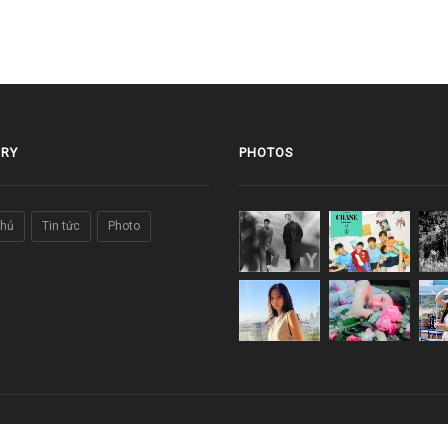
RY
PHOTOS
chủ
Tin tức
Photo