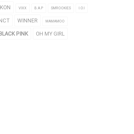
iKON
VIXX
B.A.P
SMROOKIES
I.O.I
NCT
WINNER
MAMAMOO
BLACK PINK
OH MY GIRL