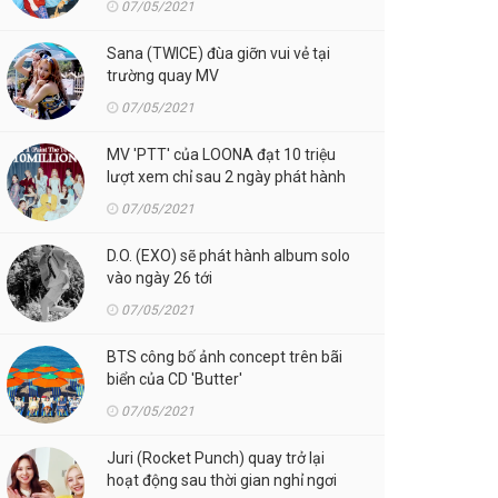
07/05/2021
Sana (TWICE) đùa giỡn vui vẻ tại
trường quay MV
07/05/2021
MV 'PTT' của LOONA đạt 10 triệu
lượt xem chỉ sau 2 ngày phát hành
07/05/2021
D.O. (EXO) sẽ phát hành album solo
vào ngày 26 tới
07/05/2021
BTS công bố ảnh concept trên bãi
biển của CD 'Butter'
07/05/2021
Juri (Rocket Punch) quay trở lại
hoạt động sau thời gian nghỉ ngơi