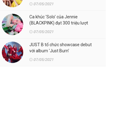
07/05/2021
Ca khúc 'Solo' của Jennie
(BLACKPINK) đạt 300 triệu lượt
streaming trên Spotify
07/05/2021
JUST B tổ chức showcase debut
với album 'Just Burn'
07/05/2021