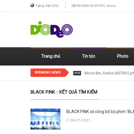
Tiếng Việt (VO)
08/09/2026 05:09 KST, Seoul
Trang chủ
Tin tức
Photo
BREAKING NEWS
Jennie (BLACKPINK) xinh đẹp
NEW
BLACK PINK :: KẾT QUẢ TÌM KIẾM
BLACK PINK sẽ công bố bộ phim 'BL
06/21/2021