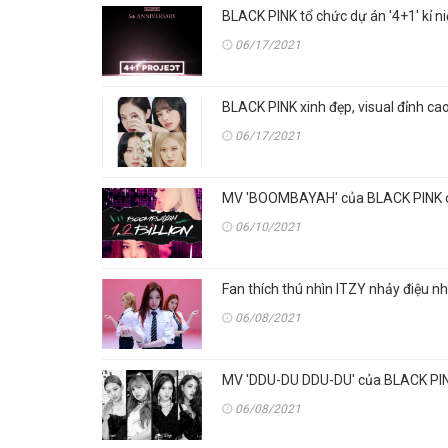
BLACK PINK tổ chức dự án '4+1' kỉ 
06/17/2021
BLACK PINK xinh đẹp, visual đỉnh ca
06/17/2021
MV 'BOOMBAYAH' của BLACK PINK chí
06/10/2021
Fan thích thú nhìn ITZY nhảy điệu 
06/08/2021
MV 'DDU-DU DDU-DU' của BLACK PINK
06/08/2021