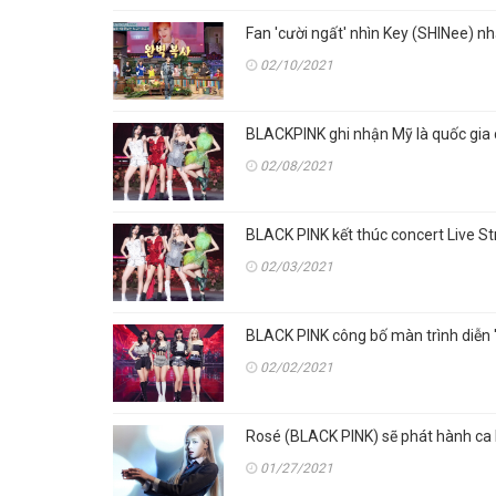
Fan 'cười ngất' nhìn Key (SHINee) 
02/10/2021
BLACKPINK ghi nhận Mỹ là quốc gia 
02/08/2021
BLACK PINK kết thúc concert Live S
02/03/2021
BLACK PINK công bố màn trình diễn 
02/02/2021
Rosé (BLACK PINK) sẽ phát hành ca 
01/27/2021