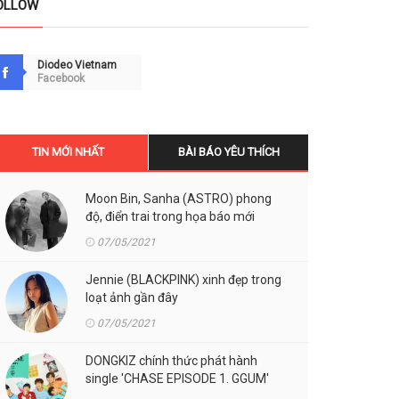
OLLOW
Diodeo Vietnam
Facebook
TIN MỚI NHẤT
BÀI BÁO YÊU THÍCH
Moon Bin, Sanha (ASTRO) phong
độ, điển trai trong họa báo mới
07/05/2021
Jennie (BLACKPINK) xinh đẹp trong
loạt ảnh gần đây
07/05/2021
DONGKIZ chính thức phát hành
single 'CHASE EPISODE 1. GGUM'