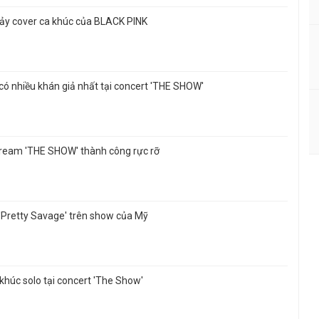
nhảy cover ca khúc của BLACK PINK
có nhiều khán giả nhất tại concert 'THE SHOW'
tream 'THE SHOW' thành công rực rỡ
'Pretty Savage' trên show của Mỹ
khúc solo tại concert 'The Show'