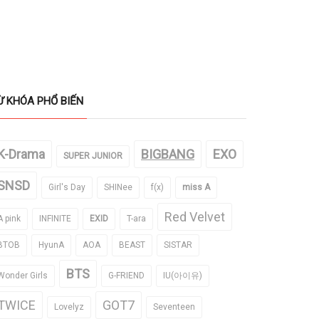
Ừ KHÓA PHỔ BIẾN
K-Drama
BIGBANG
EXO
SUPER JUNIOR
SNSD
Girl's Day
SHINee
f(x)
miss A
Red Velvet
A pink
INFINITE
EXID
T-ara
BTOB
HyunA
AOA
BEAST
SISTAR
BTS
Wonder Girls
G-FRIEND
IU(아이유)
TWICE
GOT7
Lovelyz
Seventeen