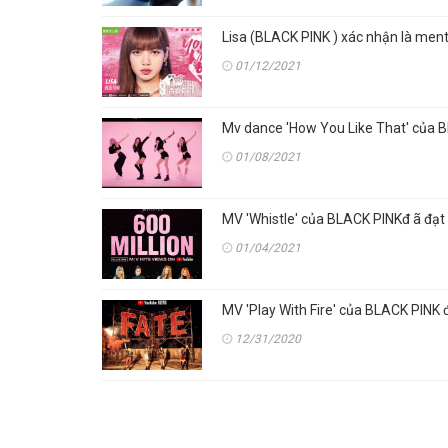
Lisa (BLACK PINK ) xác nhận là ment
01/12/2021
Mv dance 'How You Like That' của 
01/08/2021
MV 'Whistle' của BLACK PINKđ ã đạt 
01/04/2021
MV 'Play With Fire' của BLACK PINK 
12/31/2020