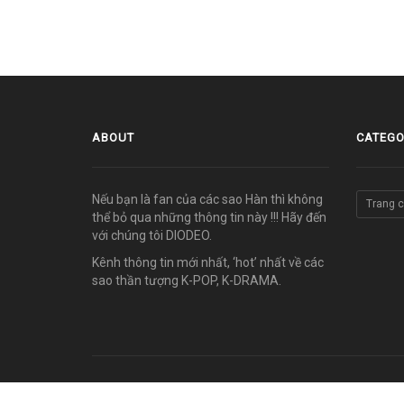
ABOUT
CATEGO
Nếu bạn là fan của các sao Hàn thì không
Trang 
thể bỏ qua những thông tin này !!! Hãy đến
với chúng tôi DIODEO.
Kênh thông tin mới nhất, ‘hot’ nhất về các
sao thần tượng K-POP, K-DRAMA.
© COPYRIGHT 2011-2026 vn.diodeo.com