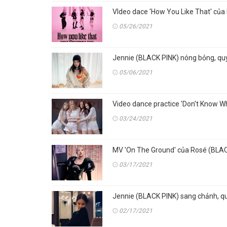
VIdeo dace 'How You Like That' của
05/26/2021
Jennie (BLACK PINK) nóng bỏng, qu
05/06/2021
Video dance practice 'Don't Know W
03/24/2021
MV 'On The Ground' của Rosé (BLACK 
03/17/2021
Jennie (BLACK PINK) sang chảnh, qu
02/17/2021