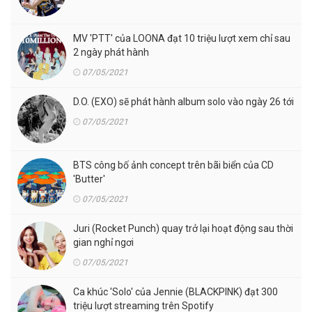
MV 'PTT' của LOONA đạt 10 triệu lượt xem chỉ sau
2 ngày phát hành
07/05/2021
D.O. (EXO) sẽ phát hành album solo vào ngày 26 tới
07/05/2021
BTS công bố ảnh concept trên bãi biển của CD
'Butter'
07/05/2021
Juri (Rocket Punch) quay trở lại hoạt động sau thời
gian nghỉ ngơi
07/05/2021
Ca khúc 'Solo' của Jennie (BLACKPINK) đạt 300
triệu lượt streaming trên Spotify