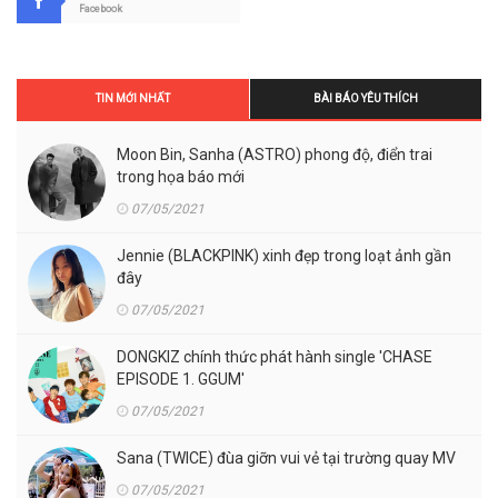
Facebook
TIN MỚI NHẤT
BÀI BÁO YÊU THÍCH
Moon Bin, Sanha (ASTRO) phong độ, điển trai
trong họa báo mới
07/05/2021
Jennie (BLACKPINK) xinh đẹp trong loạt ảnh gần
đây
07/05/2021
DONGKIZ chính thức phát hành single 'CHASE
EPISODE 1. GGUM'
07/05/2021
Sana (TWICE) đùa giỡn vui vẻ tại trường quay MV
07/05/2021