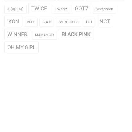
TWICE
GOT7
IU(아이유)
Lovelyz
Seventeen
iKON
NCT
VIXX
B.A.P
SMROOKIES
I.O.I
WINNER
BLACK PINK
MAMAMOO
OH MY GIRL