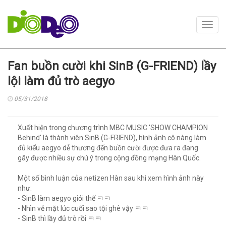
Toggl
navig
Fan buồn cười khi SinB (G-FRIEND) lầy
lội làm đủ trò aegyo
05/31/2018
Xuất hiện trong chương trình MBC MUSIC 'SHOW CHAMPION
Behind' là thành viên SinB (G-FRIEND), hình ảnh cô nàng làm
đủ kiểu aegyo dễ thương đến buồn cười được đưa ra đang
gây được nhiều sự chú ý trong cộng đồng mạng Hàn Quốc.
Một số bình luận của netizen Hàn sau khi xem hình ảnh này
như:
- SinB làm aegyo giỏi thế ㅋㅋ
- Nhìn vẻ mặt lúc cuối sao tội ghê vậy ㅋㅋ
- SinB thì lầy đủ trò rồi ㅋㅋ