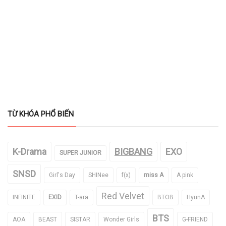
TỪ KHÓA PHỔ BIẾN
K-Drama
BIGBANG
EXO
SUPER JUNIOR
SNSD
Girl's Day
SHINee
f(x)
miss A
A pink
Red Velvet
INFINITE
EXID
T-ara
BTOB
HyunA
BTS
AOA
BEAST
SISTAR
Wonder Girls
G-FRIEND