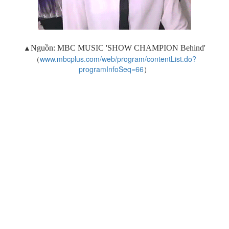
▲
Nguồn:
MBC MUSIC 'SHOW CHAMPION Behind'
（
www.mbcplus.com/web/program/contentList.do?
programInfoSeq=66
）