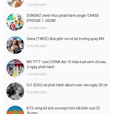
07/05/2021
DONGKIZ chính thức phát hành single 'CHASE
EPISODE 1. GGUM'
07/05/2021
Sana (TWICE) đùa giỡn vui vẻ tại trường quay MV
07/05/2021
MV 'PTT' của LOONA đạt 10 triệu lượt xem chỉ sau
2 ngày phát hành
07/05/2021
D.O. (EXO) sẽ phát hành album solo vào ngày 26 tới
07/05/2021
BTS công bố ảnh concept trên bãi biển của CD
'Butter'