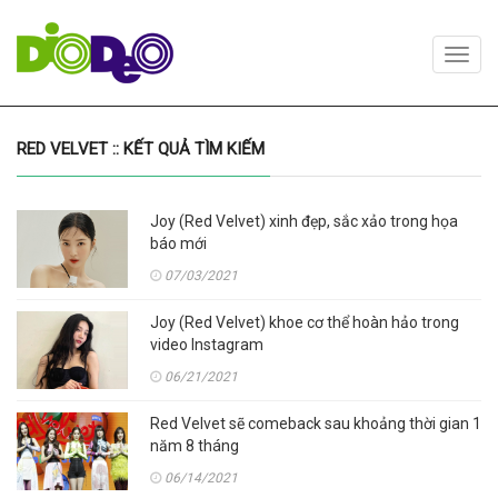
Toggl
navig
RED VELVET :: KẾT QUẢ TÌM KIẾM
Joy (Red Velvet) xinh đẹp, sắc xảo trong họa
báo mới
07/03/2021
Joy (Red Velvet) khoe cơ thể hoàn hảo trong
video Instagram
06/21/2021
Red Velvet sẽ comeback sau khoảng thời gian 1
năm 8 tháng
06/14/2021