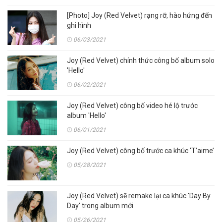
[Photo] Joy (Red Velvet) rạng rỡ, hào hứng đến
ghi hình
06/03/2021
Joy (Red Velvet) chính thức công bố album solo
'Hello'
06/02/2021
Joy (Red Velvet) công bố video hé lộ trước
album 'Hello'
06/01/2021
Joy (Red Velvet) công bố trước ca khúc ‘T’aime’
05/28/2021
Joy (Red Velvet) sẽ remake lại ca khúc 'Day By
Day' trong album mới
05/26/2021