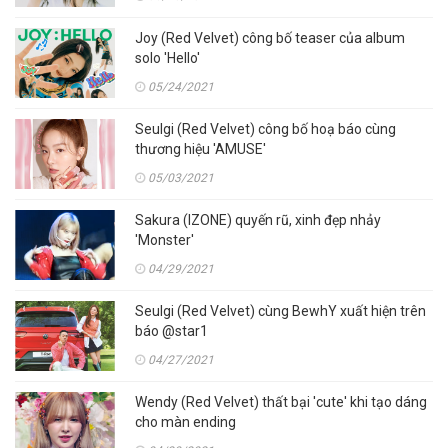
Joy (Red Velvet) công bố teaser của album
solo 'Hello'
05/24/2021
Seulgi (Red Velvet) công bố hoạ báo cùng
thương hiệu 'AMUSE'
05/03/2021
Sakura (IZONE) quyến rũ, xinh đẹp nhảy
'Monster'
04/29/2021
Seulgi (Red Velvet) cùng BewhY xuất hiện trên
báo @star1
04/27/2021
Wendy (Red Velvet) thất bại 'cute' khi tạo dáng
cho màn ending