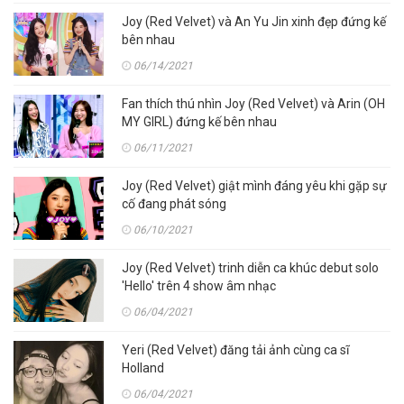
Joy (Red Velvet) và An Yu Jin xinh đẹp đứng kế
bên nhau
06/14/2021
Fan thích thú nhìn Joy (Red Velvet) và Arin (OH
MY GIRL) đứng kế bên nhau
06/11/2021
Joy (Red Velvet) giật mình đáng yêu khi gặp sự
cố đang phát sóng
06/10/2021
Joy (Red Velvet) trinh diễn ca khúc debut solo
'Hello' trên 4 show âm nhạc
06/04/2021
Yeri (Red Velvet) đăng tải ảnh cùng ca sĩ
Holland
06/04/2021