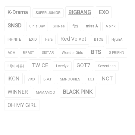
K-Drama
BIGBANG
EXO
SUPER JUNIOR
SNSD
Girl's Day
SHINee
f(x)
miss A
A pink
Red Velvet
INFINITE
EXID
T-ara
BTOB
HyunA
BTS
AOA
BEAST
SISTAR
Wonder Girls
G-FRIEND
TWICE
GOT7
IU(아이유)
Lovelyz
Seventeen
iKON
NCT
VIXX
B.A.P
SMROOKIES
I.O.I
WINNER
BLACK PINK
MAMAMOO
OH MY GIRL