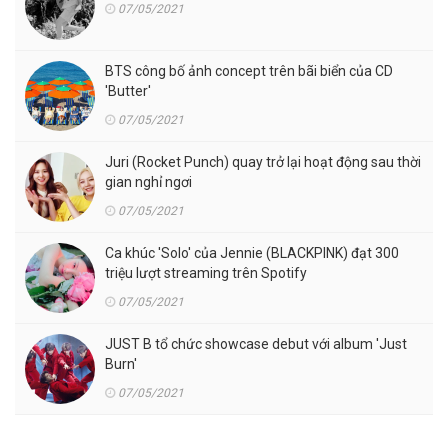
07/05/2021
BTS công bố ảnh concept trên bãi biển của CD
'Butter'
07/05/2021
Juri (Rocket Punch) quay trở lại hoạt động sau thời
gian nghỉ ngơi
07/05/2021
Ca khúc 'Solo' của Jennie (BLACKPINK) đạt 300
triệu lượt streaming trên Spotify
07/05/2021
JUST B tổ chức showcase debut với album 'Just
Burn'
07/05/2021