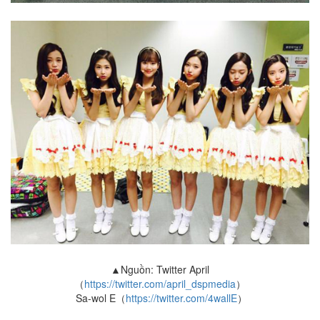
▲Nguồn: Twitter April
（
https://twitter.com/april_dspmedia
）
Sa-wol E
（
https://twitter.com/4wallE
）