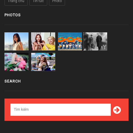
Trang chủ
Tin tức
Photo
PHOTOS
SEARCH