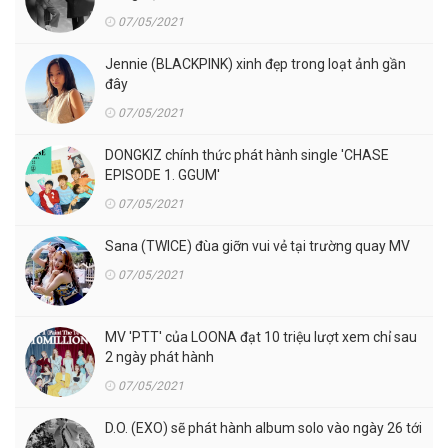
07/05/2021
Jennie (BLACKPINK) xinh đẹp trong loạt ảnh gần
đây
07/05/2021
DONGKIZ chính thức phát hành single 'CHASE
EPISODE 1. GGUM'
07/05/2021
Sana (TWICE) đùa giỡn vui vẻ tại trường quay MV
07/05/2021
MV 'PTT' của LOONA đạt 10 triệu lượt xem chỉ sau
2 ngày phát hành
07/05/2021
D.O. (EXO) sẽ phát hành album solo vào ngày 26 tới