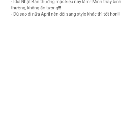
- Idol Nhật Bản thường mặc kiểu này lắm!! Mình thấy bình
thường, không ấn tượng!!!
- Dù sao đi nữa April nên đổi sang style khác thì tốt hơn!!!