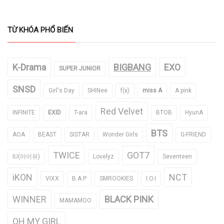
TỪ KHÓA PHỔ BIẾN
K-Drama
BIGBANG
EXO
SUPER JUNIOR
SNSD
Girl's Day
SHINee
f(x)
miss A
A pink
Red Velvet
INFINITE
EXID
T-ara
BTOB
HyunA
BTS
AOA
BEAST
SISTAR
Wonder Girls
G-FRIEND
TWICE
GOT7
IU(아이유)
Lovelyz
Seventeen
iKON
NCT
VIXX
B.A.P
SMROOKIES
I.O.I
WINNER
BLACK PINK
MAMAMOO
OH MY GIRL