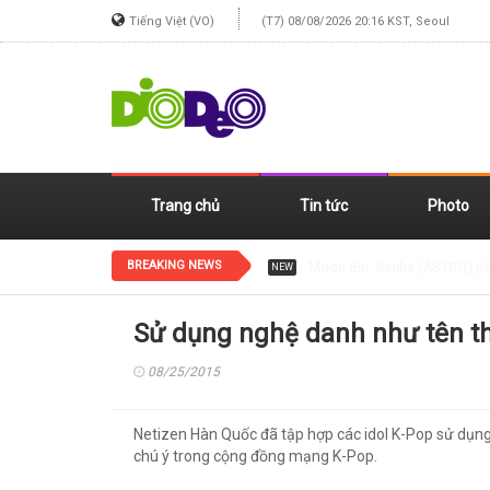
Tiếng Việt (VO)
(T7) 08/08/2026 20:16 KST, Seoul
Trang chủ
Tin tức
Photo
BREAKING NEWS
Jennie (BLACKPINK) xinh đẹp
NEW
Sử dụng nghệ danh như tên th
08/25/2015
Netizen Hàn Quốc đã tập hợp các idol K-Pop sử dụn
chú ý trong cộng đồng mạng K-Pop.