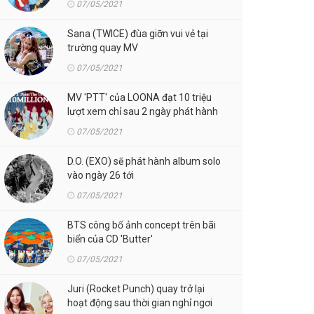
07/05/2021
Sana (TWICE) đùa giỡn vui vẻ tại
trường quay MV
07/05/2021
MV 'PTT' của LOONA đạt 10 triệu
lượt xem chỉ sau 2 ngày phát hành
07/05/2021
D.O. (EXO) sẽ phát hành album solo
vào ngày 26 tới
07/05/2021
BTS công bố ảnh concept trên bãi
biển của CD 'Butter'
07/05/2021
Juri (Rocket Punch) quay trở lại
hoạt động sau thời gian nghỉ ngơi