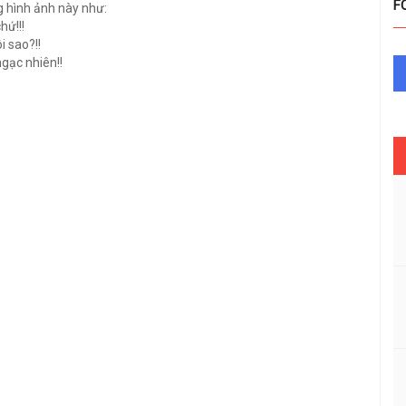
F
g hình ảnh này như:
hứ!!!
i sao?!!
ngạc nhiên!!