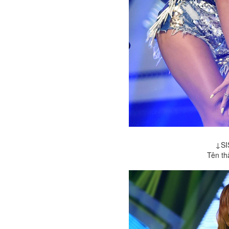
↓SI
Tên th