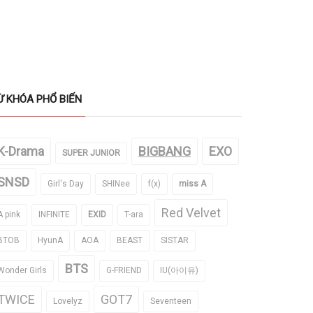
Ừ KHÓA PHỔ BIẾN
K-Drama
BIGBANG
EXO
SUPER JUNIOR
SNSD
Girl's Day
SHINee
f(x)
miss A
Red Velvet
A pink
INFINITE
EXID
T-ara
BTOB
HyunA
AOA
BEAST
SISTAR
BTS
Wonder Girls
G-FRIEND
IU(아이유)
TWICE
GOT7
Lovelyz
Seventeen