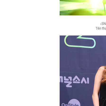
↓SN
Tên th