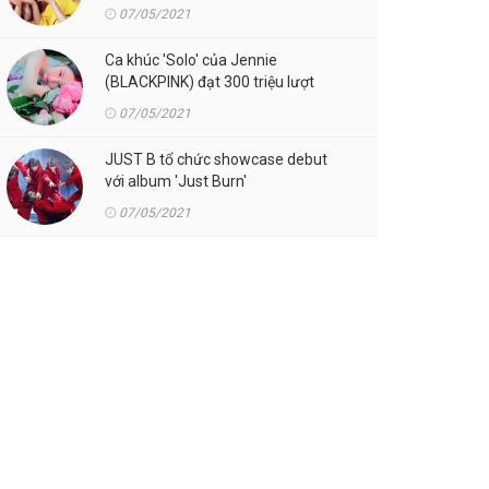
07/05/2021
Ca khúc 'Solo' của Jennie
(BLACKPINK) đạt 300 triệu lượt
streaming trên Spotify
07/05/2021
JUST B tổ chức showcase debut
với album 'Just Burn'
07/05/2021