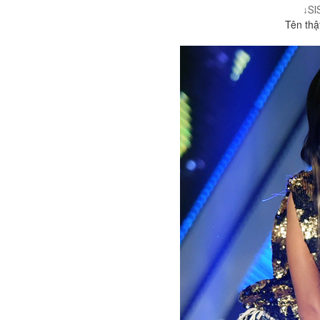
↓SI
Tên thậ