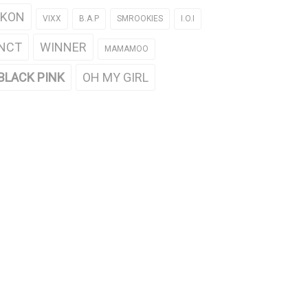
iKON
VIXX
B.A.P
SMROOKIES
I.O.I
NCT
WINNER
MAMAMOO
BLACK PINK
OH MY GIRL