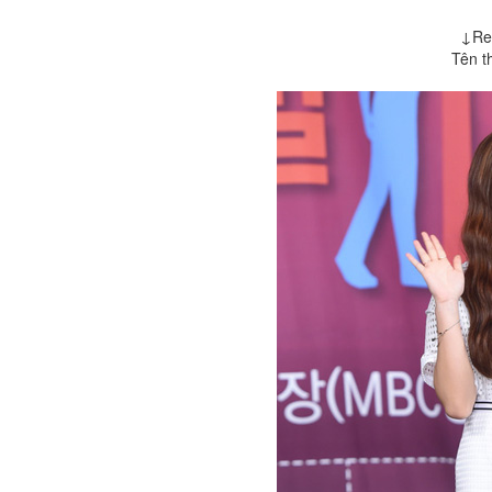
↓Red
Tên t