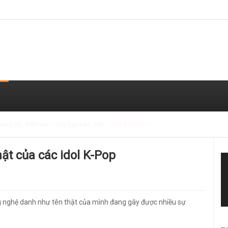
 trong loạt ảnh gần đây
(T2) 07/05/2021
ật của các idol K-Pop
g nghệ danh như tên thật của mình đang gây được nhiều sự