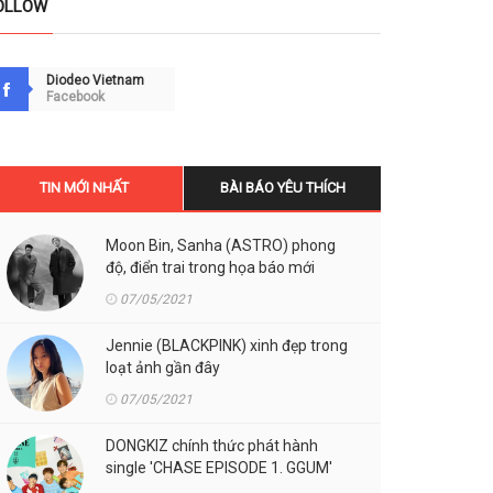
OLLOW
Diodeo Vietnam
Facebook
TIN MỚI NHẤT
BÀI BÁO YÊU THÍCH
Moon Bin, Sanha (ASTRO) phong
độ, điển trai trong họa báo mới
07/05/2021
Jennie (BLACKPINK) xinh đẹp trong
loạt ảnh gần đây
07/05/2021
DONGKIZ chính thức phát hành
single 'CHASE EPISODE 1. GGUM'