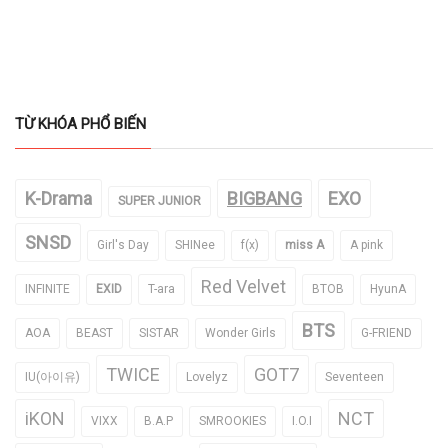
TỪ KHÓA PHỔ BIẾN
K-Drama
BIGBANG
EXO
SUPER JUNIOR
SNSD
Girl's Day
SHINee
f(x)
miss A
A pink
Red Velvet
INFINITE
EXID
T-ara
BTOB
HyunA
BTS
AOA
BEAST
SISTAR
Wonder Girls
G-FRIEND
TWICE
GOT7
IU(아이유)
Lovelyz
Seventeen
iKON
NCT
VIXX
B.A.P
SMROOKIES
I.O.I