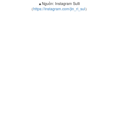
▲Nguồn: Instagram Sulli
（
https://instagram.com/jin_ri_sul
）