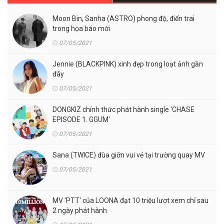
Moon Bin, Sanha (ASTRO) phong độ, điển trai
trong họa báo mới
07/05/2021
Jennie (BLACKPINK) xinh đẹp trong loạt ảnh gần
đây
07/05/2021
DONGKIZ chính thức phát hành single 'CHASE
EPISODE 1. GGUM'
07/05/2021
Sana (TWICE) đùa giỡn vui vẻ tại trường quay MV
07/05/2021
MV 'PTT' của LOONA đạt 10 triệu lượt xem chỉ sau
2 ngày phát hành