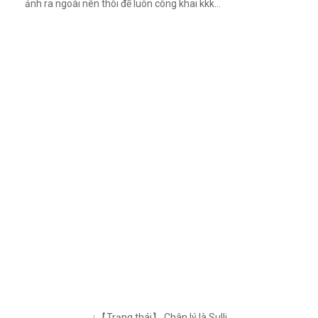
ảnh ra ngoài nên thôi để luôn công khai kkk...
↓【Trạng thái】 Chân lý là Sulli