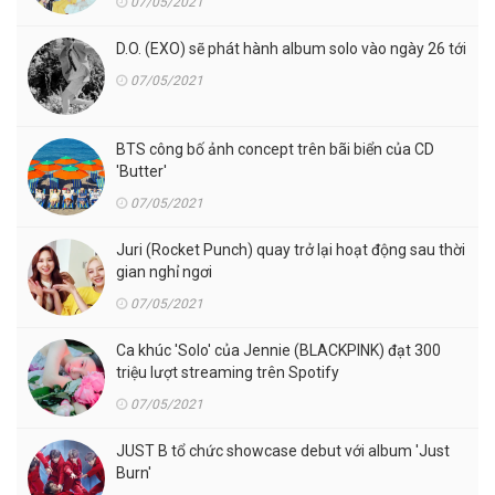
07/05/2021
D.O. (EXO) sẽ phát hành album solo vào ngày 26 tới
07/05/2021
BTS công bố ảnh concept trên bãi biển của CD
'Butter'
07/05/2021
Juri (Rocket Punch) quay trở lại hoạt động sau thời
gian nghỉ ngơi
07/05/2021
Ca khúc 'Solo' của Jennie (BLACKPINK) đạt 300
triệu lượt streaming trên Spotify
07/05/2021
JUST B tổ chức showcase debut với album 'Just
Burn'