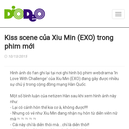
Toggl
navig
Kiss scene của Xiu Min (EXO) trong
phim mới
10/13/2015
Hình ảnh do fan ghi lại tại nơi ghi hình bộ phim webdrama 'In
Love With Challenge' của Xiu Min (EXO) đang gây được nhiều
sự chú ý trong cộng đồng mạng Hàn Quốc.
Một số bình luận của netizen Hàn sau khi xem hình ảnh này
như:
- Lại có cảnh hôn thế kia cơ à, không được!!!!
- Nhưng có vẻ như Xiu Min đang nhận nụ hôn từ diễn viên nữ
màㅋㅋㅋㅋㅋ
- Cái này chỉ là diễn thôi mà....chỉ là diễn thôi!!