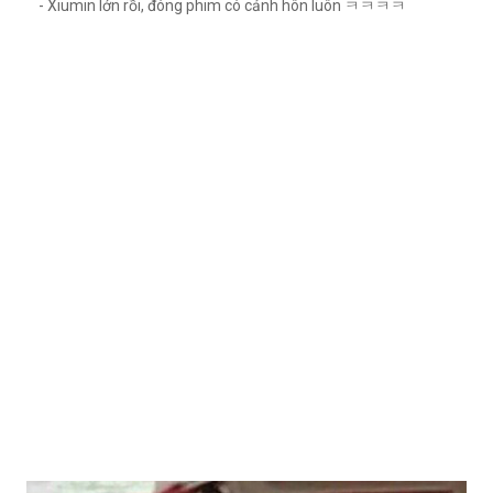
- Xiumin lớn rồi, đóng phim có cảnh hôn luôn ㅋㅋㅋㅋ