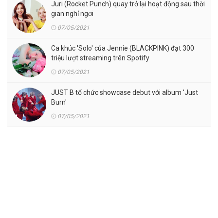
Juri (Rocket Punch) quay trở lại hoạt động sau thời
gian nghỉ ngơi
07/05/2021
Ca khúc 'Solo' của Jennie (BLACKPINK) đạt 300
triệu lượt streaming trên Spotify
07/05/2021
JUST B tổ chức showcase debut với album 'Just
Burn'
07/05/2021