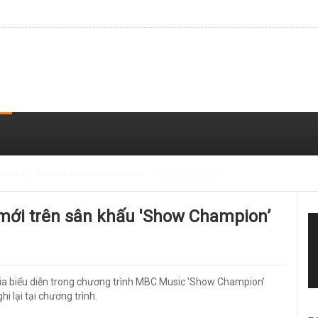
 trong loạt ảnh gần đây
(T2) 07/05/2021
 mới trên sân khấu 'Show Champion’
ia biểu diễn trong chương trình MBC Music 'Show Champion’
i lại tại chương trình.