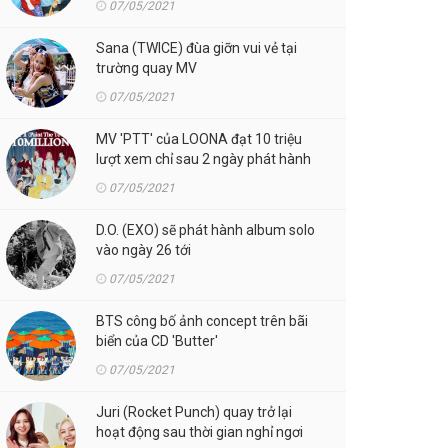
07/05/2021
Sana (TWICE) đùa giỡn vui vẻ tại
trường quay MV
07/05/2021
MV 'PTT' của LOONA đạt 10 triệu
lượt xem chỉ sau 2 ngày phát hành
07/05/2021
D.O. (EXO) sẽ phát hành album solo
vào ngày 26 tới
07/05/2021
BTS công bố ảnh concept trên bãi
biển của CD 'Butter'
07/05/2021
Juri (Rocket Punch) quay trở lại
hoạt động sau thời gian nghỉ ngơi