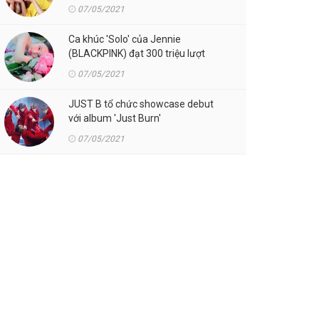
07/05/2021
Ca khúc 'Solo' của Jennie
(BLACKPINK) đạt 300 triệu lượt
streaming trên Spotify
07/05/2021
JUST B tổ chức showcase debut
với album 'Just Burn'
07/05/2021