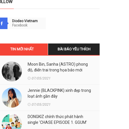
OLLOW
Diodeo Vietnam
Facebook
TIN MỚI NHẤT
BÀI BÁO YÊU THÍCH
Moon Bin, Sanha (ASTRO) phong
độ, điển trai trong họa báo mới
07/05/2021
Jennie (BLACKPINK) xinh đẹp trong
loạt ảnh gần đây
07/05/2021
DONGKIZ chính thức phát hành
single 'CHASE EPISODE 1. GGUM'