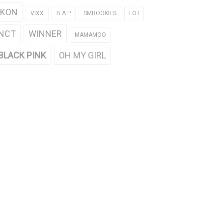
iKON
VIXX
B.A.P
SMROOKIES
I.O.I
NCT
WINNER
MAMAMOO
BLACK PINK
OH MY GIRL