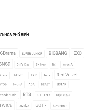
Ừ KHÓA PHỔ BIẾN
K-Drama
BIGBANG
EXO
SUPER JUNIOR
SNSD
Girl's Day
SHINee
f(x)
miss A
Red Velvet
A pink
INFINITE
EXID
T-ara
BTOB
HyunA
AOA
BEAST
SISTAR
BTS
Wonder Girls
G-FRIEND
IU(아이유)
TWICE
GOT7
Lovelyz
Seventeen