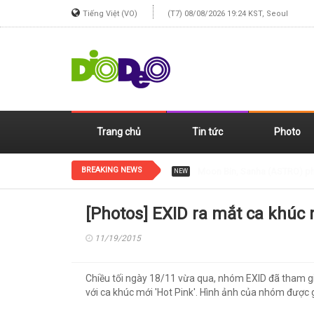
Tiếng Việt (VO)
(T7) 08/08/2026 19:24 KST, Seoul
Trang chủ
Tin tức
Photo
BREAKING NEWS
Jennie (BLACKPINK) xinh đẹp
NEW
[Photos] EXID ra mắt ca khúc
11/19/2015
Chiều tối ngày 18/11 vừa qua, nhóm EXID đã tham g
với ca khúc mới 'Hot Pink'. Hình ảnh của nhóm được gh