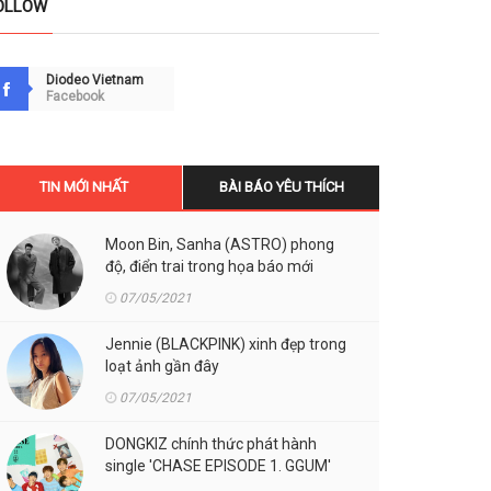
OLLOW
Diodeo Vietnam
Facebook
TIN MỚI NHẤT
BÀI BÁO YÊU THÍCH
Moon Bin, Sanha (ASTRO) phong
độ, điển trai trong họa báo mới
07/05/2021
Jennie (BLACKPINK) xinh đẹp trong
loạt ảnh gần đây
07/05/2021
DONGKIZ chính thức phát hành
single 'CHASE EPISODE 1. GGUM'