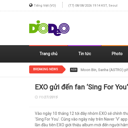
Tiếng Việt (VO)
(T7) 08/08/2026 19:14 KST, Seoul
Trang chủ
Tin tức
Photo
BREAKING NEWS
Jennie (BLACKPINK) xinh đẹp
NEW
EXO gửi đến fan ‘Sing For Yo
11/27/2015
Vào ngày 10 tháng 12 tới đây nhóm EXO sẽ chính thứ
'Sing For You'. Cũng vào ngày này trên Naver ‘V’ a
lần đầu tiên EXO giới thiệu album mới đến người hâ