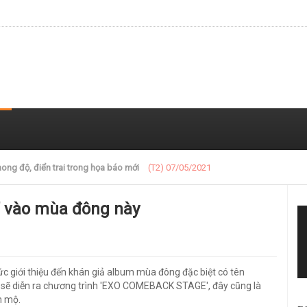
 trong loạt ảnh gần đây
(T2) 07/05/2021
u’ vào mùa đông này
c giới thiệu đến khán giả album mùa đông đặc biệt có tên
pp sẽ diễn ra chương trình 'EXO COMEBACK STAGE', đây cũng là
m mộ.