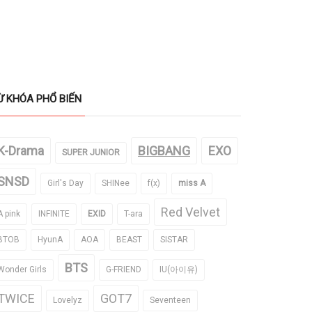
Ừ KHÓA PHỔ BIẾN
K-Drama
BIGBANG
EXO
SUPER JUNIOR
SNSD
Girl's Day
SHINee
f(x)
miss A
Red Velvet
A pink
INFINITE
EXID
T-ara
BTOB
HyunA
AOA
BEAST
SISTAR
BTS
Wonder Girls
G-FRIEND
IU(아이유)
TWICE
GOT7
Lovelyz
Seventeen