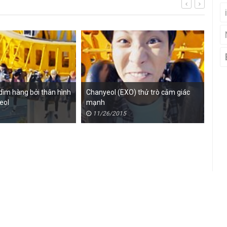
 dìm hàng bởi thân hình
Chanyeol (EXO) thử trò cảm giác
So 
eol
mạnh
201
11/26/2015
1