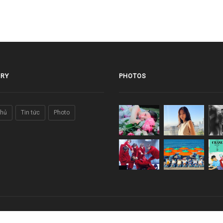
RY
PHOTOS
chủ
Tin tức
Photo