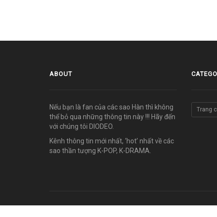
ABOUT
CATEGO
Nếu bạn là fan của các sao Hàn thì không
Trang 
thể bỏ qua những thông tin này !!! Hãy đến
với chúng tôi DIODEO.
Kênh thông tin mới nhất, ‘hot’ nhất về các
sao thần tượng K-POP, K-DRAMA.
© COPYRIGHT 2011-2026 vn.diodeo.com