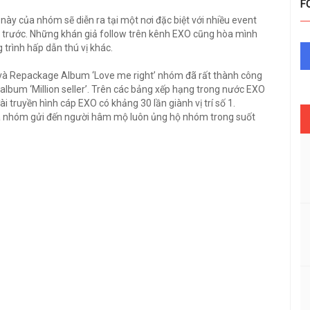
F
ày của nhóm sẽ diễn ra tại một nơi đặc biệt với nhiều event
trước. Những khán giả follow trên kênh EXO cũng hòa mình
rình hấp dẫn thú vị khác.
 và Repackage Album ‘Love me right’ nhóm đã rất thành công
à album ‘Million seller’. Trên các bảng xếp hạng trong nước EXO
đài truyền hình cáp EXO có khảng 30 lần giành vị trí số 1.
ủa nhóm gửi đến người hâm mộ luôn ủng hộ nhóm trong suốt