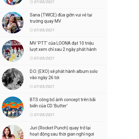
07/05/2021
Sana (TWICE) đùa giỡn vui vẻ tại
trường quay MV
07/05/2021
MV 'PTT' của LOONA đạt 10 triệu
lượt xem chỉ sau 2 ngày phát hành
07/05/2021
D.O. (EXO) sẽ phát hành album solo
vào ngày 26 tới
07/05/2021
BTS công bố ảnh concept trên bãi
biển của CD 'Butter'
07/05/2021
Juri (Rocket Punch) quay trở lại
hoạt động sau thời gian nghỉ ngơi