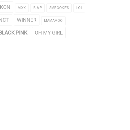
iKON
VIXX
B.A.P
SMROOKIES
I.O.I
NCT
WINNER
MAMAMOO
BLACK PINK
OH MY GIRL
sánh Xiu Min (EXO) của năm
Sự cố 'khoe thân' trên sân khấu củ
2 và 2015
EXO
1/26/2015
11/24/2015