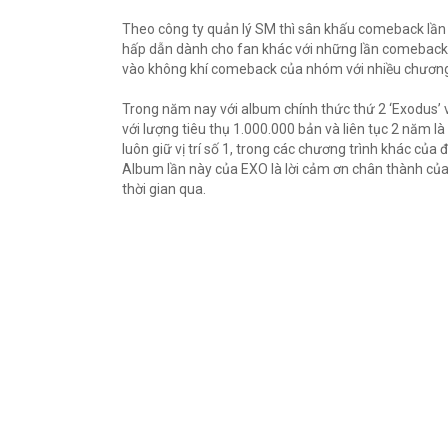
Theo công ty quản lý SM thì sân khấu comeback lần n
hấp dẫn dành cho fan khác với những lần comeback 
vào không khí comeback của nhóm với nhiều chương t
Trong năm nay với album chính thức thứ 2 ‘Exodus’
với lượng tiêu thụ 1.000.000 bản và liên tục 2 năm l
luôn giữ vị trí số 1, trong các chương trình khác của 
Album lần này của EXO là lời cảm ơn chân thành c
thời gian qua.