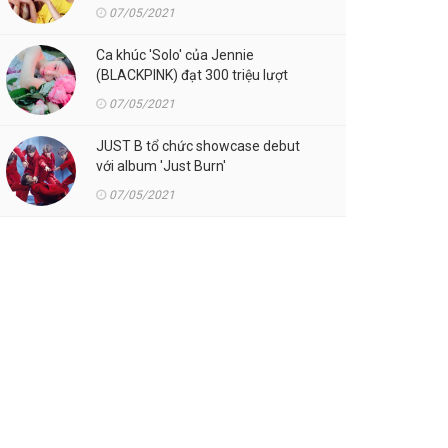
07/05/2021
Ca khúc 'Solo' của Jennie
(BLACKPINK) đạt 300 triệu lượt
streaming trên Spotify
07/05/2021
JUST B tổ chức showcase debut
với album 'Just Burn'
07/05/2021