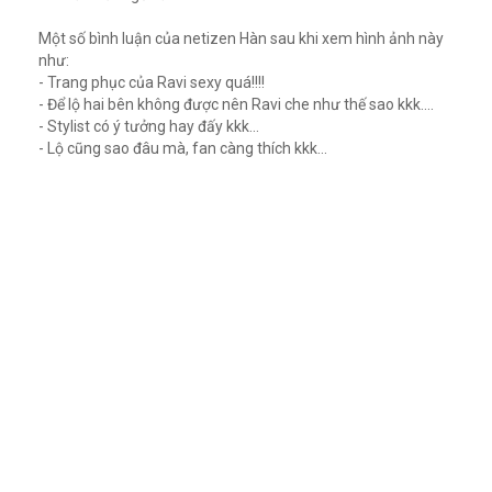
Một số bình luận của netizen Hàn sau khi xem hình ảnh này
như:
- Trang phục của Ravi sexy quá!!!!
- Để lộ hai bên không được nên Ravi che như thế sao kkk....
- Stylist có ý tưởng hay đấy kkk...
- Lộ cũng sao đâu mà, fan càng thích kkk...