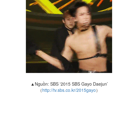
▲Nguồn: SBS '2015 SBS Gayo Daejun’
（
http://tv.sbs.co.kr/2015gayo
）