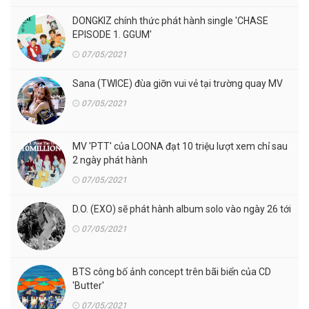
DONGKIZ chính thức phát hành single 'CHASE
EPISODE 1. GGUM'
07/05/2021
Sana (TWICE) đùa giỡn vui vẻ tại trường quay MV
07/05/2021
MV 'PTT' của LOONA đạt 10 triệu lượt xem chỉ sau
2 ngày phát hành
07/05/2021
D.O. (EXO) sẽ phát hành album solo vào ngày 26 tới
07/05/2021
BTS công bố ảnh concept trên bãi biển của CD
'Butter'
07/05/2021