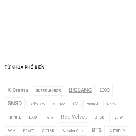
TỪ KHÓA PHỔ BIẾN
K-Drama
BIGBANG
EXO
SUPER JUNIOR
SNSD
Girl's Day
SHINee
f(x)
miss A
A pink
Red Velvet
INFINITE
EXID
T-ara
BTOB
HyunA
BTS
AOA
BEAST
SISTAR
Wonder Girls
G-FRIEND