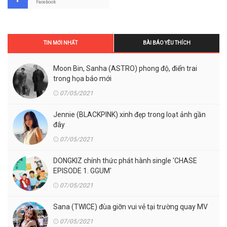
Facebook
TIN MỚI NHẤT
BÀI BÁO YÊU THÍCH
Moon Bin, Sanha (ASTRO) phong độ, điển trai
trong họa báo mới
07/05/2021
Jennie (BLACKPINK) xinh đẹp trong loạt ảnh gần
đây
07/05/2021
DONGKIZ chính thức phát hành single 'CHASE
EPISODE 1. GGUM'
07/05/2021
Sana (TWICE) đùa giỡn vui vẻ tại trường quay MV
07/05/2021