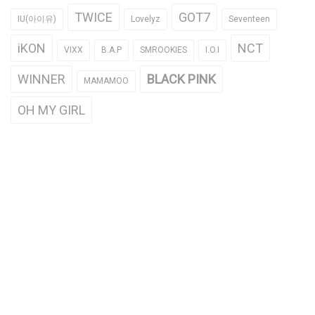
TWICE
GOT7
IU(아이유)
Lovelyz
Seventeen
iKON
NCT
VIXX
B.A.P
SMROOKIES
I.O.I
WINNER
BLACK PINK
MAMAMOO
OH MY GIRL