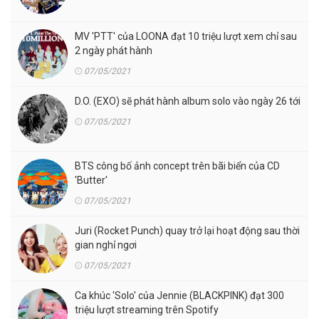
MV 'PTT' của LOONA đạt 10 triệu lượt xem chỉ sau
2 ngày phát hành
07/05/2021
D.O. (EXO) sẽ phát hành album solo vào ngày 26 tới
07/05/2021
BTS công bố ảnh concept trên bãi biển của CD
'Butter'
07/05/2021
Juri (Rocket Punch) quay trở lại hoạt động sau thời
gian nghỉ ngơi
07/05/2021
Ca khúc 'Solo' của Jennie (BLACKPINK) đạt 300
triệu lượt streaming trên Spotify