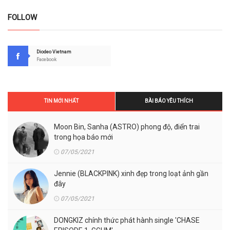
FOLLOW
Diodeo Vietnam
Facebook
TIN MỚI NHẤT
BÀI BÁO YÊU THÍCH
Moon Bin, Sanha (ASTRO) phong độ, điển trai
trong họa báo mới
07/05/2021
Jennie (BLACKPINK) xinh đẹp trong loạt ảnh gần
đây
07/05/2021
DONGKIZ chính thức phát hành single 'CHASE