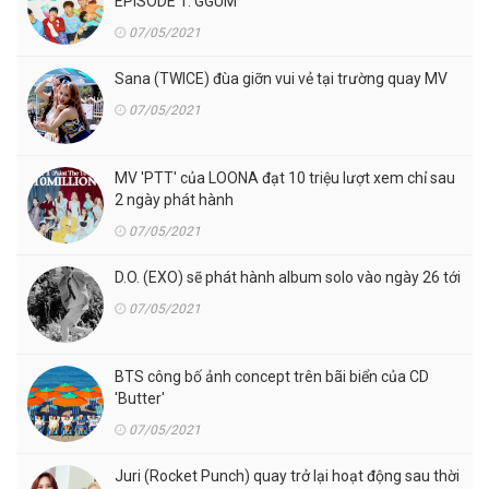
EPISODE 1. GGUM'
07/05/2021
Sana (TWICE) đùa giỡn vui vẻ tại trường quay MV
07/05/2021
MV 'PTT' của LOONA đạt 10 triệu lượt xem chỉ sau
2 ngày phát hành
07/05/2021
D.O. (EXO) sẽ phát hành album solo vào ngày 26 tới
07/05/2021
BTS công bố ảnh concept trên bãi biển của CD
'Butter'
07/05/2021
Juri (Rocket Punch) quay trở lại hoạt động sau thời