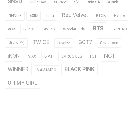
SNSD
Girl's Day
SHINee
f(x)
miss A
A pink
Red Velvet
INFINITE
EXID
T-ara
BTOB
HyunA
BTS
AOA
BEAST
SISTAR
Wonder Girls
G-FRIEND
TWICE
GOT7
IU(아이유)
Lovelyz
Seventeen
iKON
NCT
VIXX
B.A.P
SMROOKIES
I.O.I
WINNER
BLACK PINK
MAMAMOO
OH MY GIRL