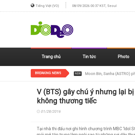
Tiếng Việt (VO)
08/09/2026 00:37 KST, Seoul
Trang chủ
Tin tức
Photo
BREAKING NEWS
Jennie (BLACKPINK) xinh đẹp
NEW
V (BTS) gây chú ý nhưng lại bị
không thương tiếc
01/28/2016
Tại nhà thi đấu nơi ghi hình chương trình MBC ‘Idol 
mải mê tập trung làm ngôi sao từ những sợi dây th