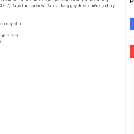
F
OT7) được fan ghi lại và đưa ra đang gây được nhiều sự chú ý
ảnh này như:
ội thế ㅋㅋㅋ
ㅋ