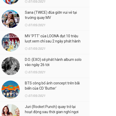
07/05/2021
Sana (TWICE) đùa giỡn vui vẻ tại
trường quay MV
07/05/2021
MV 'PTT' của LOONA đạt 10 triệu
lượt xem chỉ sau 2 ngày phát hành
07/05/2021
D.O. (EXO) sẽ phát hành album solo
vào ngày 26 tới
07/05/2021
BTS công bố ảnh concept trên bãi
biển của CD 'Butter'
07/05/2021
Juri (Rocket Punch) quay trở lại
hoạt động sau thời gian nghỉ ngơi