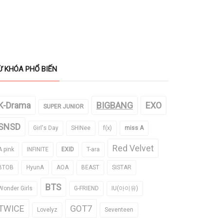
Ừ KHÓA PHỔ BIẾN
K-Drama
BIGBANG
EXO
SUPER JUNIOR
SNSD
Girl's Day
SHINee
f(x)
miss A
Red Velvet
A pink
INFINITE
EXID
T-ara
BTOB
HyunA
AOA
BEAST
SISTAR
BTS
Wonder Girls
G-FRIEND
IU(아이유)
TWICE
GOT7
Lovelyz
Seventeen