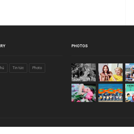
RY
PHOTOS
chủ
Tin tức
Photo