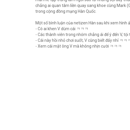
chẳng ai quan tâm liền quay sang khoe cùng Mark (G
trong cộng đồng mạng Hàn Quốc.
Một số bình luận của netizen Hàn sau khi xem hình 
- Có ai khen V dùm cái ㅋㅋㅋ
- Các thành viên trong nhóm chẳng ái để ý đến V, t
- Cái này hồi nhỏ chơi suốt, V cũng biết đấy nhỉ ㅋㅋ
- Xem cái mặt ông V mà không nhịn cười ㅋㅋㅋ