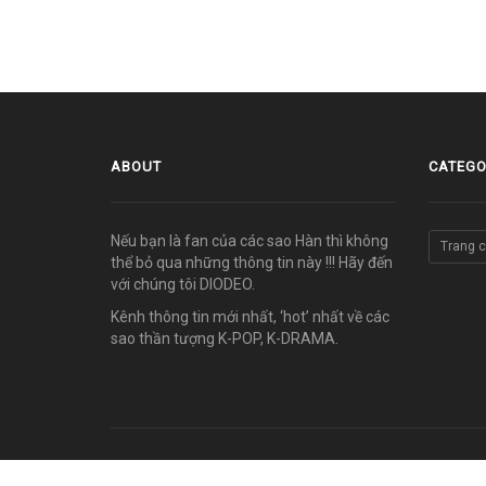
ABOUT
CATEGO
Nếu bạn là fan của các sao Hàn thì không
Trang 
thể bỏ qua những thông tin này !!! Hãy đến
với chúng tôi DIODEO.
Kênh thông tin mới nhất, ‘hot’ nhất về các
sao thần tượng K-POP, K-DRAMA.
© COPYRIGHT 2011-2026 vn.diodeo.com