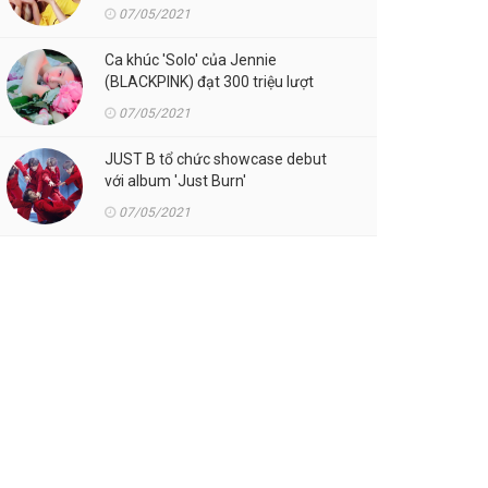
07/05/2021
Ca khúc 'Solo' của Jennie
(BLACKPINK) đạt 300 triệu lượt
streaming trên Spotify
07/05/2021
JUST B tổ chức showcase debut
với album 'Just Burn'
07/05/2021