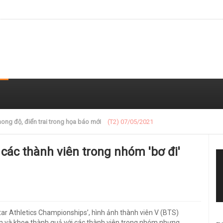
 trong loạt ảnh gần đây
(T2) 07/05/2021
 các thành viên trong nhóm 'bơ đi'
Star Athletics Championships’, hình ảnh thành viên V (BTS)
un và khoe thành quả với các thành viên trong nhóm nhưng