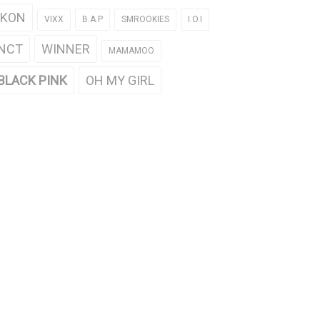
iKON
VIXX
B.A.P
SMROOKIES
I.O.I
NCT
WINNER
MAMAMOO
BLACK PINK
OH MY GIRL
 nức nở khen V (BTS) đẹp trai
Fan phát cuồng với cặp đôi VKook
 nhìn từ góc nghiêng
(BTS)
1/12/2016
12/16/2015