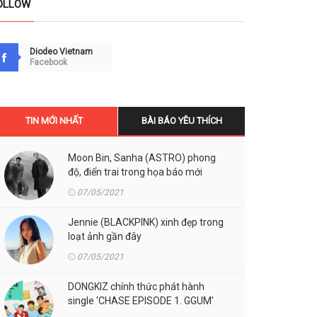
OLLOW
Diodeo Vietnam
Facebook
TIN MỚI NHẤT
BÀI BÁO YÊU THÍCH
Moon Bin, Sanha (ASTRO) phong
độ, điển trai trong họa báo mới
07/05/2021
Jennie (BLACKPINK) xinh đẹp trong
loạt ảnh gần đây
07/05/2021
DONGKIZ chính thức phát hành
single 'CHASE EPISODE 1. GGUM'