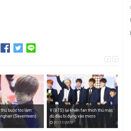
 thú buộc tóc làm
V (BTS) lại khiến fan thích thú mặc
Fan
onghan (Seventeen)
dù đầu bị đụng vào micro
khi
01/17/2016
0