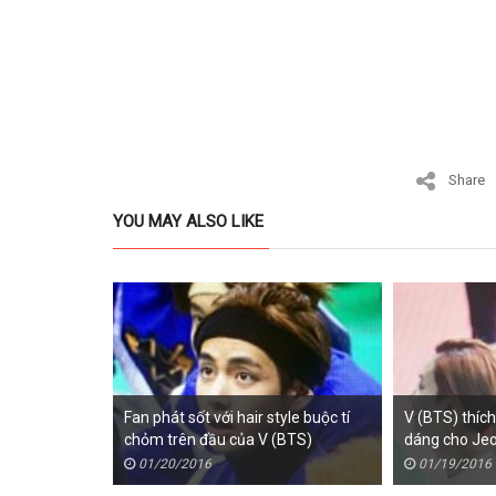
Share
YOU MAY ALSO LIKE
Fan phát sốt với hair style buộc tí
V (BTS) thích
chỏm trên đầu của V (BTS)
dáng cho Je
01/20/2016
01/19/2016