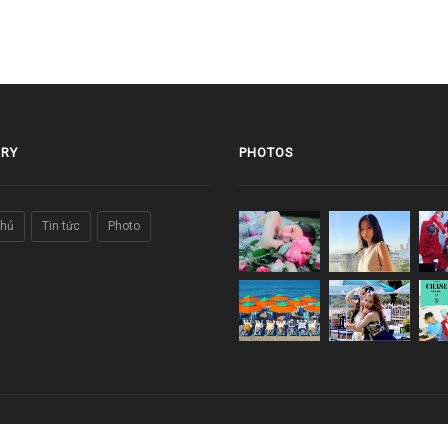
RY
PHOTOS
chủ
Tin tức
Photo