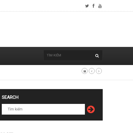
SEARCH