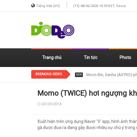
Tiếng Việt (VO)
(T5) 08/06/2026 10:39 KST, Seoul
Trang chủ
Tin tức
Photo
BREAKING NEWS
Jennie (BLACKPINK) xinh đẹp
NEW
Momo (TWICE) hơi ngượng kh
02/20/2016
Xuất hiện trên ứng dụng Naver 'V' app, hình ảnh t
gà được đưa ra đang gây được nhiều sự chú ý tron