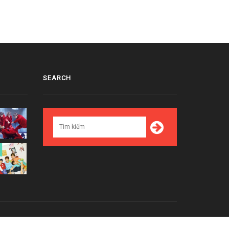
SEARCH
Top