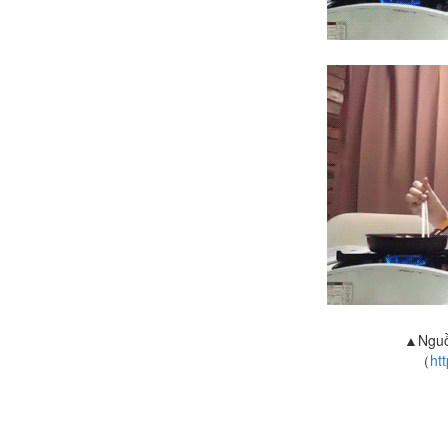
▲Nguồn
（
htt