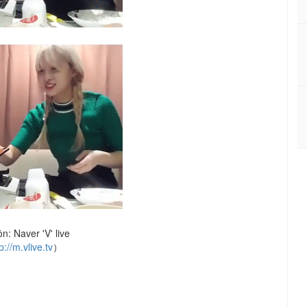
: Naver 'V' live
p://m.vlive.tv
）