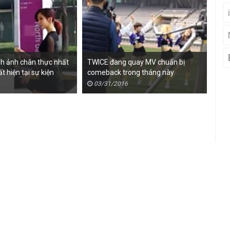
ình ảnh chân thực nhất
TWICE đang quay MV chuẩn bị
3 t
t hiện tại sự kiện
comeback trong tháng này
ăn 
03/31/2016
0