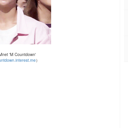
net 'M Countdown'
untdown.interest.me
）