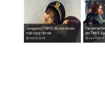
Jungyeon (TWICE) đo size khuôn
Fan ghi lại h
mặt cùng fan nhí
khi TWICE xuấ
04/05/2016
04/01/2016