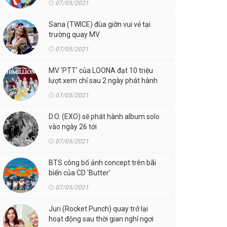
07/05/2021
Sana (TWICE) đùa giỡn vui vẻ tại
trường quay MV
07/05/2021
MV 'PTT' của LOONA đạt 10 triệu
lượt xem chỉ sau 2 ngày phát hành
07/05/2021
D.O. (EXO) sẽ phát hành album solo
vào ngày 26 tới
07/05/2021
BTS công bố ảnh concept trên bãi
biển của CD 'Butter'
07/05/2021
Juri (Rocket Punch) quay trở lại
hoạt động sau thời gian nghỉ ngơi