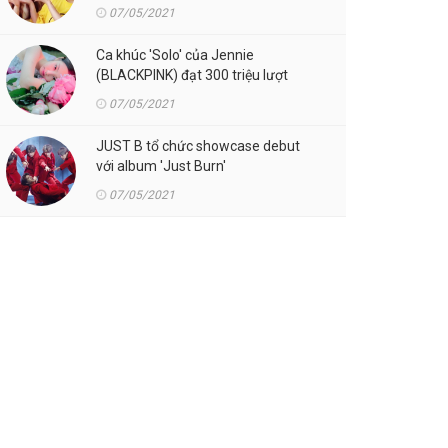
07/05/2021
Ca khúc 'Solo' của Jennie
(BLACKPINK) đạt 300 triệu lượt
streaming trên Spotify
07/05/2021
JUST B tổ chức showcase debut
với album 'Just Burn'
07/05/2021