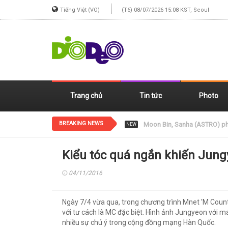
Tiếng Việt (VO)
(T6) 08/07/2026 15:08 KST, Seoul
Trang chủ
Tin tức
Photo
BREAKING NEWS
Jennie (BLACKPINK) xinh đẹp
NEW
Kiểu tóc quá ngắn khiến Jun
04/11/2016
Ngày 7/4 vừa qua, trong chương trình Mnet 'M Coun
với tư cách là MC đặc biệt. Hình ảnh Jungyeon với 
nhiều sự chú ý trong cộng đồng mạng Hàn Quốc.