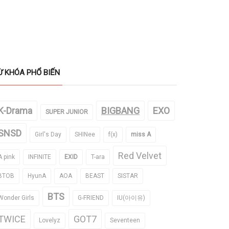
Ừ KHÓA PHỔ BIẾN
K-Drama
BIGBANG
EXO
SUPER JUNIOR
SNSD
Girl's Day
SHINee
f(x)
miss A
Red Velvet
A pink
INFINITE
EXID
T-ara
BTOB
HyunA
AOA
BEAST
SISTAR
BTS
Wonder Girls
G-FRIEND
IU(아이유)
TWICE
GOT7
Lovelyz
Seventeen