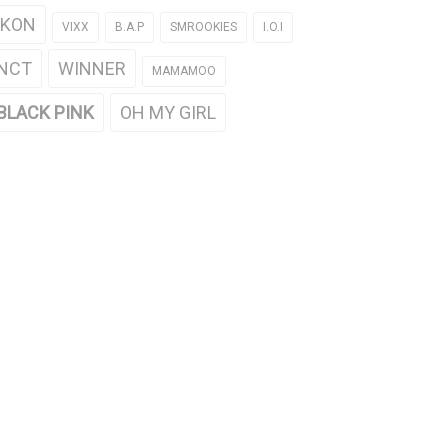
iKON
VIXX
B.A.P
SMROOKIES
I.O.I
NCT
WINNER
MAMAMOO
BLACK PINK
OH MY GIRL
hành viên TWICE cùng nhau nấu
Jungyeon (TWICE) bị sốc trước tài
theo nhịp điệu 'OOH-AHH'
nội trợ của Nayeon
3/30/2016
03/23/2016