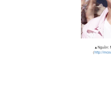
▲Nguồn: M
（
http://mco