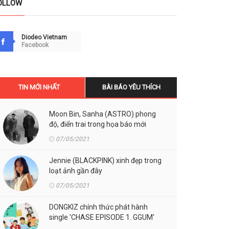
OLLOW
Diodeo Vietnam
Facebook
TIN MỚI NHẤT
BÀI BÁO YÊU THÍCH
Moon Bin, Sanha (ASTRO) phong
độ, điển trai trong họa báo mới
07/05/2021
Jennie (BLACKPINK) xinh đẹp trong
loạt ảnh gần đây
07/05/2021
DONGKIZ chính thức phát hành
single 'CHASE EPISODE 1. GGUM'