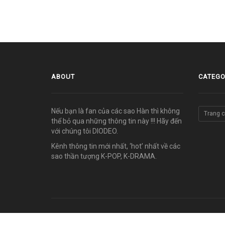
ABOUT
CATEGO
Nếu bạn là fan của các sao Hàn thì không
Trang 
thể bỏ qua những thông tin này !!! Hãy đến
với chúng tôi DIODEO.
Kênh thông tin mới nhất, ‘hot’ nhất về các
sao thần tượng K-POP, K-DRAMA.
© COPYRIGHT 2011-2026 vn.diodeo.com