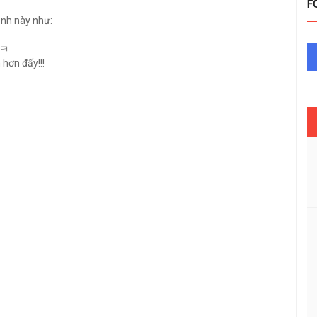
F
ảnh này như:
ㅋㅋ
 hơn đấy!!!