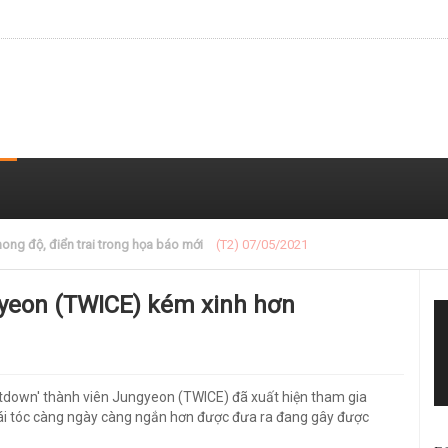
 trong loạt ảnh gần đây
(T2) 07/05/2021
gyeon (TWICE) kém xinh hơn
tdown' thành viên Jungyeon (TWICE) đã xuất hiện tham gia
mái tóc càng ngày càng ngắn hơn được đưa ra đang gây được