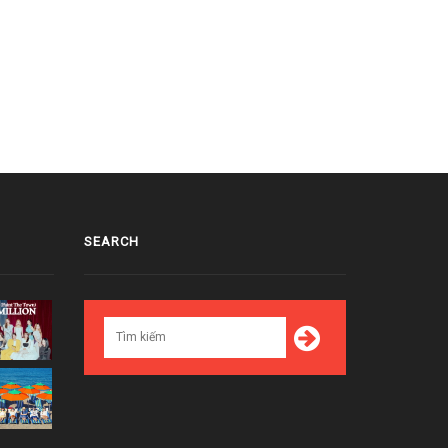
sao idol K-Pop tươi cười, thân
Top 3 nữ idol K-Pop có thân hình
ện chào fan tại KCON 2016
hoàn hảo nhất theo Yura (Girl's
an
Day)
4/15/2016
04/15/2016
SEARCH