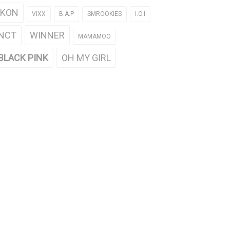
iKON
VIXX
B.A.P
SMROOKIES
I.O.I
NCT
WINNER
MAMAMOO
BLACK PINK
OH MY GIRL