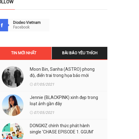
OLLOW
Diodeo Vietnam
Facebook
TIN MỚI NHẤT
BÀI BÁO YÊU THÍCH
Moon Bin, Sanha (ASTRO) phong
độ, điển trai trong họa báo mới
07/05/2021
Jennie (BLACKPINK) xinh đẹp trong
loạt ảnh gần đây
07/05/2021
DONGKIZ chính thức phát hành
single 'CHASE EPISODE 1. GGUM'