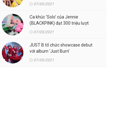
07/05/2021
Ca khúc 'Solo' của Jennie
(BLACKPINK) đạt 300 triệu lượt
streaming trên Spotify
07/05/2021
JUST B tổ chức showcase debut
với album 'Just Burn'
07/05/2021