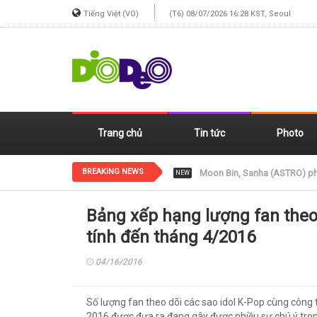
Tiếng Việt (VO)
(T6) 08/07/2026 16:28 KST, Seoul
Trang chủ
Tin tức
Photo
BREAKING NEWS
Jennie (BLACKPINK) xinh đẹp
NEW
Bảng xếp hạng lượng fan theo 
tính đến tháng 4/2016
04/16/2016
Số lượng fan theo dõi các sao idol K-Pop cùng công 
2016 được đưa ra đang gây được nhiều sự chú ý tr