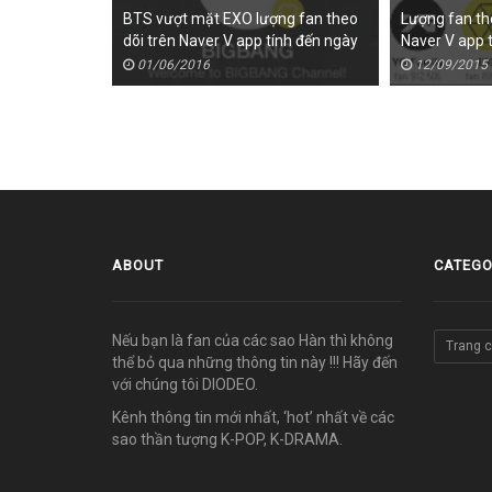
BTS vượt mặt EXO lượng fan theo
Lượng fan the
dõi trên Naver V app tính đến ngày
Naver V app 
4 tháng 1
12/2015
01/06/2016
12/09/2015
ABOUT
CATEGO
Nếu bạn là fan của các sao Hàn thì không
Trang 
thể bỏ qua những thông tin này !!! Hãy đến
với chúng tôi DIODEO.
Kênh thông tin mới nhất, ‘hot’ nhất về các
sao thần tượng K-POP, K-DRAMA.