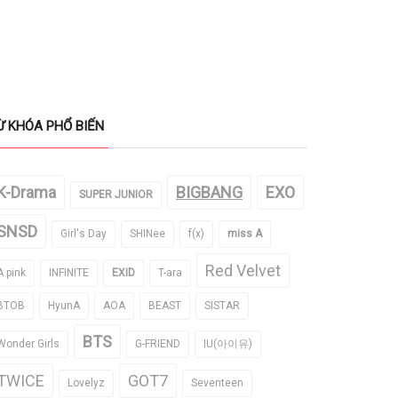
Ừ KHÓA PHỔ BIẾN
K-Drama
BIGBANG
EXO
SUPER JUNIOR
SNSD
Girl's Day
SHINee
f(x)
miss A
Red Velvet
A pink
INFINITE
EXID
T-ara
BTOB
HyunA
AOA
BEAST
SISTAR
BTS
Wonder Girls
G-FRIEND
IU(아이유)
TWICE
GOT7
Lovelyz
Seventeen