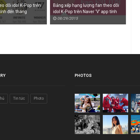
o dõi idol K-Pop trên
Bảng xếp hạng lượng fan theo dõi
Dàn 
tính đến tháng
idol K-Pop trên Naver ‘V’ app tính
thi
đến tháng 8/2015
Jap
08/29/2015
0
RY
PHOTOS
chủ
Tin tức
Photo