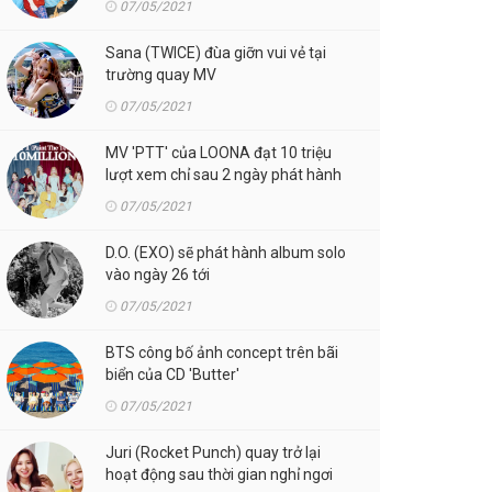
07/05/2021
Sana (TWICE) đùa giỡn vui vẻ tại
trường quay MV
07/05/2021
MV 'PTT' của LOONA đạt 10 triệu
lượt xem chỉ sau 2 ngày phát hành
07/05/2021
D.O. (EXO) sẽ phát hành album solo
vào ngày 26 tới
07/05/2021
BTS công bố ảnh concept trên bãi
biển của CD 'Butter'
07/05/2021
Juri (Rocket Punch) quay trở lại
hoạt động sau thời gian nghỉ ngơi