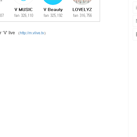
'V' live
（
http://m.vlive.tv
）