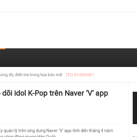
 trong loạt ảnh gần đây
(T2) 07/05/2021
dõi idol K-Pop trên Naver ‘V’ app
ty quản lý trên ứng dung Naver ‘V’ app tính đến tháng 4 năm
ong cộng đồng mạng Hàn Quốc.