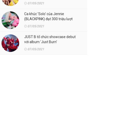
07/05/2021
Ca khúc 'Solo' của Jennie
(BLACKPINK) đạt 300 triệu lượt
streaming trên Spotify
07/05/2021
JUST B tổ chức showcase debut
với album 'Just Burn'
07/05/2021