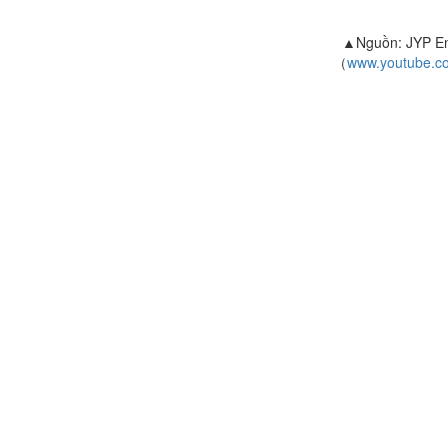
▲Nguồn: JYP En
（
www.youtube.co