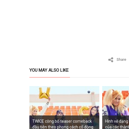
Share
YOU MAY ALSO LIKE
TWICE công bố teaser comeback
Hình vẽ dạng 
đầu tiên theo phong cách cổ động
của các thàn