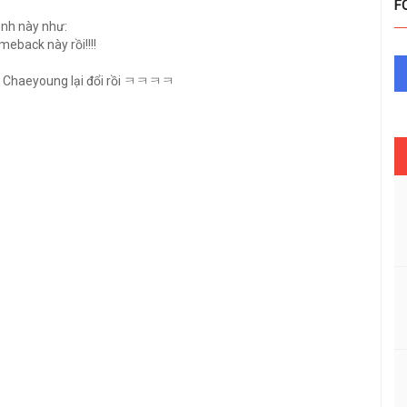
F
ảnh này như:
meback này rồi!!!!
ng Chaeyoung lại đổi rồi ㅋㅋㅋㅋ