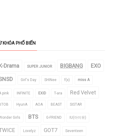
Ừ KHÓA PHỔ BIẾN
K-Drama
BIGBANG
EXO
SUPER JUNIOR
SNSD
Girl's Day
SHINee
f(x)
miss A
Red Velvet
A pink
INFINITE
EXID
T-ara
BTOB
HyunA
AOA
BEAST
SISTAR
BTS
Wonder Girls
G-FRIEND
IU(아이유)
TWICE
GOT7
Lovelyz
Seventeen