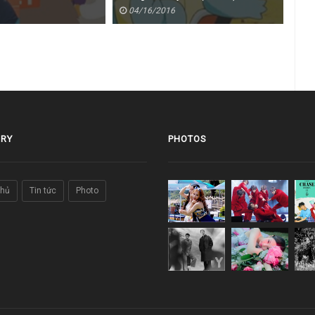
04/16/2016
0
RY
PHOTOS
chủ
Tin tức
Photo