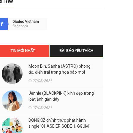
OLLOW
Diodeo Vietnam
Facebook
TIN MỚI NHẤT
BÀI BÁO YÊU THÍCH
Moon Bin, Sanha (ASTRO) phong
độ, điển trai trong họa báo mới
07/05/2021
Jennie (BLACKPINK) xinh đẹp trong
loạt ảnh gần đây
07/05/2021
DONGKIZ chính thức phát hành
single 'CHASE EPISODE 1. GGUM'