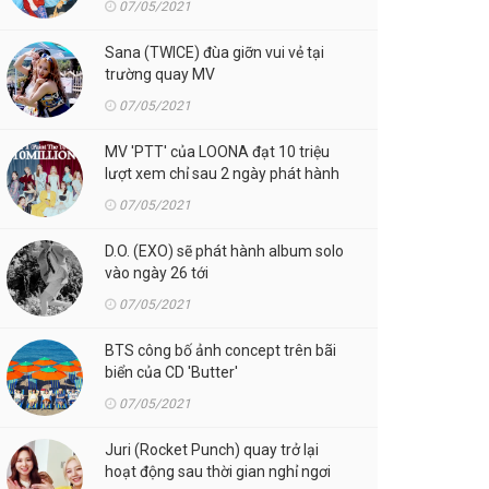
07/05/2021
Sana (TWICE) đùa giỡn vui vẻ tại
trường quay MV
07/05/2021
MV 'PTT' của LOONA đạt 10 triệu
lượt xem chỉ sau 2 ngày phát hành
07/05/2021
D.O. (EXO) sẽ phát hành album solo
vào ngày 26 tới
07/05/2021
BTS công bố ảnh concept trên bãi
biển của CD 'Butter'
07/05/2021
Juri (Rocket Punch) quay trở lại
hoạt động sau thời gian nghỉ ngơi