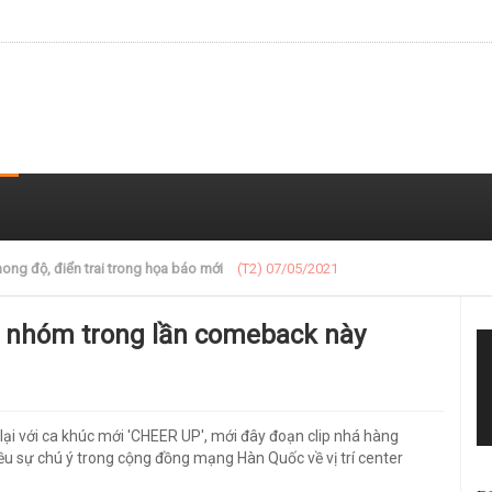
 trong loạt ảnh gần đây
(T2) 07/05/2021
ủa nhóm trong lần comeback này
lại với ca khúc mới 'CHEER UP', mới đây đoạn clip nhá hàng
u sự chú ý trong cộng đồng mạng Hàn Quốc về vị trí center