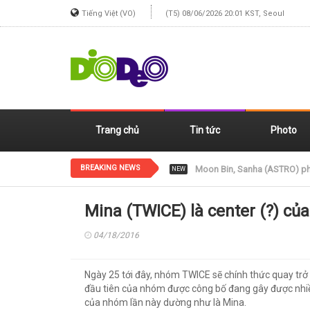
Tiếng Việt (VO)
(T5) 08/06/2026 20:01 KST, Seoul
Trang chủ
Tin tức
Photo
BREAKING NEWS
Jennie (BLACKPINK) xinh đẹp
NEW
Mina (TWICE) là center (?) c
04/18/2016
Ngày 25 tới đây, nhóm TWICE sẽ chính thức quay trở 
đầu tiên của nhóm được công bố đang gây được nhiề
của nhóm lần này dường như là Mina.