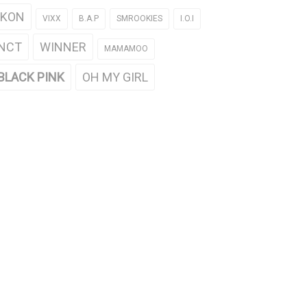
iKON
VIXX
B.A.P
SMROOKIES
I.O.I
NCT
WINNER
MAMAMOO
BLACK PINK
OH MY GIRL