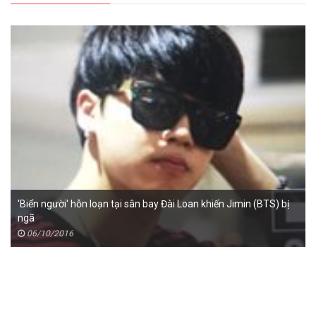
'Biển người' hỗn loạn tại sân bay Đài Loan khiến Jimin (BTS) bị
ngã
06/10/2016