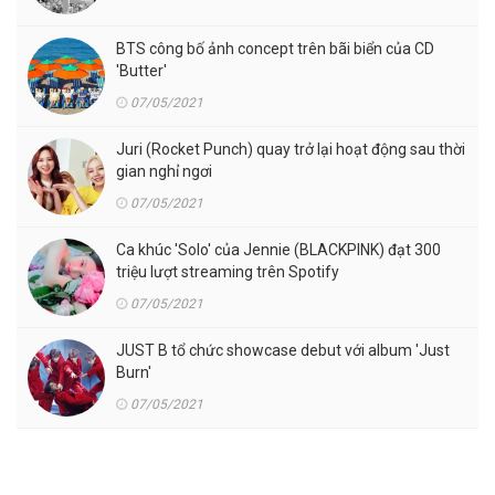
BTS công bố ảnh concept trên bãi biển của CD
'Butter'
07/05/2021
Juri (Rocket Punch) quay trở lại hoạt động sau thời
gian nghỉ ngơi
07/05/2021
Ca khúc 'Solo' của Jennie (BLACKPINK) đạt 300
triệu lượt streaming trên Spotify
07/05/2021
JUST B tổ chức showcase debut với album 'Just
Burn'
07/05/2021