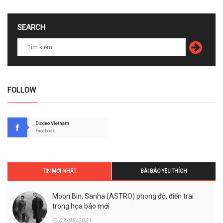
SEARCH
FOLLOW
Diodeo Vietnam
Facebook
TIN MỚI NHẤT
BÀI BÁO YÊU THÍCH
Moon Bin, Sanha (ASTRO) phong độ, điển trai
trong họa báo mới
07/05/2021