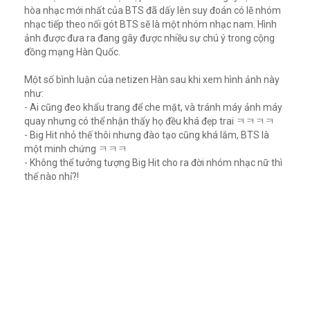
hòa nhạc mới nhất của BTS đã dấy lên suy đoán có lẽ nhóm
nhạc tiếp theo nối gót BTS sẽ là một nhóm nhạc nam. Hình
ảnh được đưa ra đang gây được nhiều sự chú ý trong cộng
đồng mạng Hàn Quốc.
Một số bình luận của netizen Hàn sau khi xem hình ảnh này
như:
- Ai cũng đeo khẩu trang để che mặt, và tránh máy ảnh máy
quay nhưng có thể nhận thấy họ đều khá đẹp trai ㅋㅋㅋㅋ
- Big Hit nhỏ thế thôi nhưng đào tạo cũng khá lắm, BTS là
một minh chứng ㅋㅋㅋ
- Không thể tưởng tượng Big Hit cho ra đời nhóm nhạc nữ thì
thế nào nhỉ?!