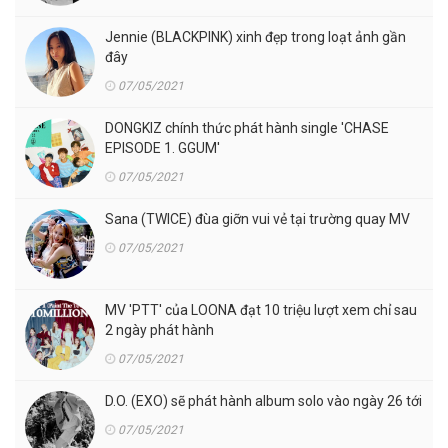
Jennie (BLACKPINK) xinh đẹp trong loạt ảnh gần
đây
07/05/2021
DONGKIZ chính thức phát hành single 'CHASE
EPISODE 1. GGUM'
07/05/2021
Sana (TWICE) đùa giỡn vui vẻ tại trường quay MV
07/05/2021
MV 'PTT' của LOONA đạt 10 triệu lượt xem chỉ sau
2 ngày phát hành
07/05/2021
D.O. (EXO) sẽ phát hành album solo vào ngày 26 tới
07/05/2021