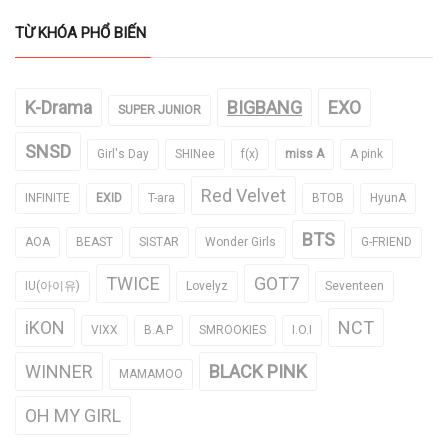
TỪ KHÓA PHỔ BIẾN
K-Drama
BIGBANG
EXO
SUPER JUNIOR
SNSD
Girl's Day
SHINee
f(x)
miss A
A pink
Red Velvet
INFINITE
EXID
T-ara
BTOB
HyunA
BTS
AOA
BEAST
SISTAR
Wonder Girls
G-FRIEND
TWICE
GOT7
IU(아이유)
Lovelyz
Seventeen
iKON
NCT
VIXX
B.A.P
SMROOKIES
I.O.I
WINNER
BLACK PINK
MAMAMOO
OH MY GIRL