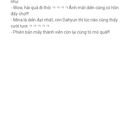
như:
- Wow, hài quá đi thôi ㅋㅋㅋㅋÁnh mắt diễn cũng có hồn
đấy chứ!!!
- Mina là diễn đạt nhất, còn Dahyun thì lúc nào cũng thấy
cười tươi ㅋㅋㅋㅋㅋ
- Phiên bản mấy thành viên còn lại cùng tò mò quá!!!