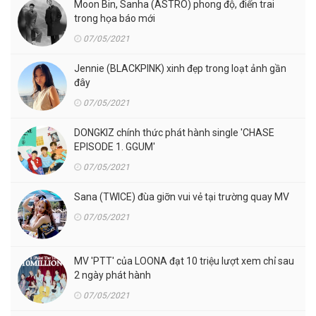
Moon Bin, Sanha (ASTRO) phong độ, điển trai
trong họa báo mới
07/05/2021
Jennie (BLACKPINK) xinh đẹp trong loạt ảnh gần
đây
07/05/2021
DONGKIZ chính thức phát hành single 'CHASE
EPISODE 1. GGUM'
07/05/2021
Sana (TWICE) đùa giỡn vui vẻ tại trường quay MV
07/05/2021
MV 'PTT' của LOONA đạt 10 triệu lượt xem chỉ sau
2 ngày phát hành
07/05/2021