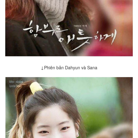
↓Phiên bản Dahyun và Sana