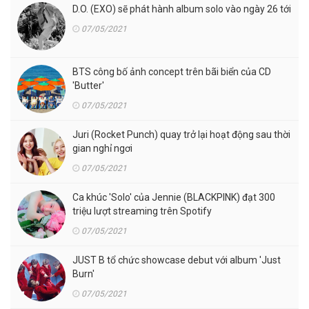
D.O. (EXO) sẽ phát hành album solo vào ngày 26 tới
07/05/2021
BTS công bố ảnh concept trên bãi biển của CD
'Butter'
07/05/2021
Juri (Rocket Punch) quay trở lại hoạt động sau thời
gian nghỉ ngơi
07/05/2021
Ca khúc 'Solo' của Jennie (BLACKPINK) đạt 300
triệu lượt streaming trên Spotify
07/05/2021
JUST B tổ chức showcase debut với album 'Just
Burn'
07/05/2021