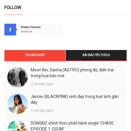
FOLLOW
Diodeo Vietnam
Facebook
TIN MỚI NHẤT
BÀI BÁO YÊU THÍCH
Moon Bin, Sanha (ASTRO) phong độ, điển trai
trong họa báo mới
07/05/2021
Jennie (BLACKPINK) xinh đẹp trong loạt ảnh gần
đây
07/05/2021
DONGKIZ chính thức phát hành single 'CHASE
EPISODE 1. GGUM'