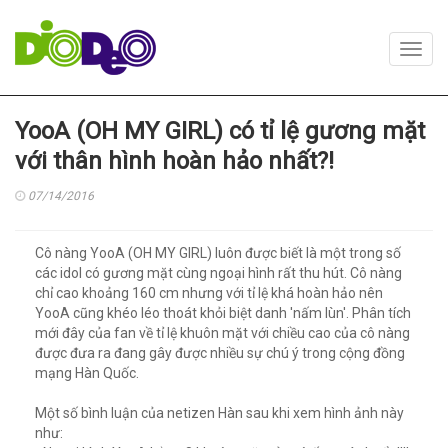
Toggl
navig
YooA (OH MY GIRL) có tỉ lệ gương mặt
với thân hình hoàn hảo nhất?!
07/14/2016
Cô nàng YooA (OH MY GIRL) luôn được biết là một trong số
các idol có gương mặt cùng ngoại hình rất thu hút. Cô nàng
chỉ cao khoảng 160 cm nhưng với tỉ lệ khá hoàn hảo nên
YooA cũng khéo léo thoát khỏi biệt danh 'nấm lùn'. Phân tích
mới đây của fan về tỉ lệ khuôn mặt với chiều cao của cô nàng
được đưa ra đang gây được nhiều sự chú ý trong cộng đồng
mạng Hàn Quốc.
Một số bình luận của netizen Hàn sau khi xem hình ảnh này
như: