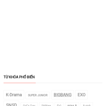
TỪ KHÓA PHỔ BIẾN
K-Drama
BIGBANG
EXO
SUPER JUNIOR
SNSD
Girl's Day
SHINee
f(x)
miss A
A pink