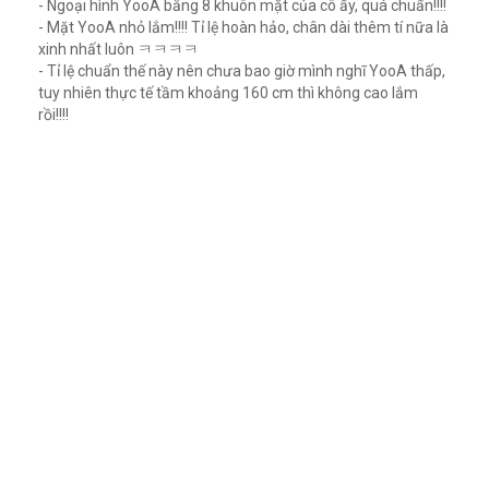
- Ngoại hình YooA bằng 8 khuôn mặt của cô ấy, quá chuẩn!!!!
- Mặt YooA nhỏ lắm!!!! Tỉ lệ hoàn hảo, chân dài thêm tí nữa là
xinh nhất luôn ㅋㅋㅋㅋ
- Tỉ lệ chuẩn thế này nên chưa bao giờ mình nghĩ YooA thấp,
tuy nhiên thực tế tầm khoảng 160 cm thì không cao lắm
rồi!!!!