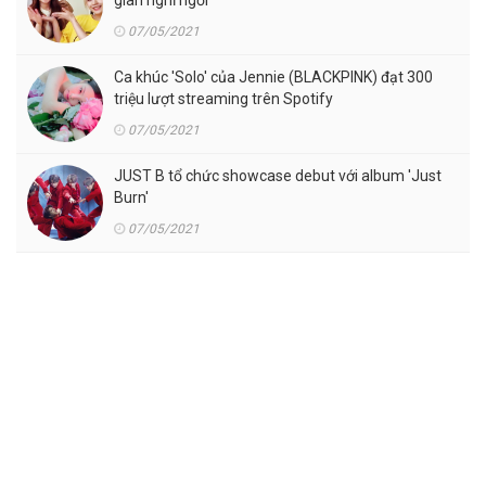
gian nghỉ ngơi
07/05/2021
Ca khúc 'Solo' của Jennie (BLACKPINK) đạt 300
triệu lượt streaming trên Spotify
07/05/2021
JUST B tổ chức showcase debut với album 'Just
Burn'
07/05/2021