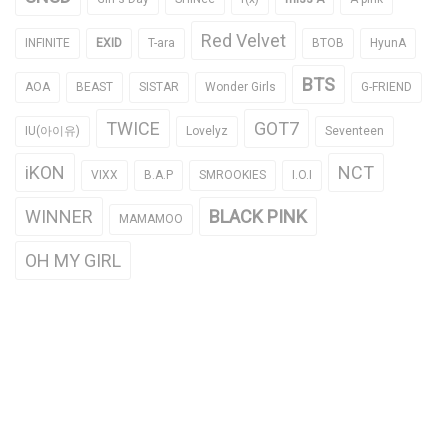
Red Velvet
INFINITE
EXID
T-ara
BTOB
HyunA
BTS
AOA
BEAST
SISTAR
Wonder Girls
G-FRIEND
TWICE
GOT7
IU(아이유)
Lovelyz
Seventeen
iKON
NCT
VIXX
B.A.P
SMROOKIES
I.O.I
WINNER
BLACK PINK
MAMAMOO
OH MY GIRL