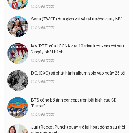
07/05/2021
Sana (TWICE) đùa giỡn vui vẻ tại trường quay MV
07/05/2021
MV 'PTT' của LOONA đạt 10 triệu lượt xem chỉ sau
2 ngày phát hành
07/05/2021
D.O. (EXO) sẽ phát hành album solo vào ngày 26 tới
07/05/2021
BTS công bố ảnh concept trên bãi biển của CD
'Butter'
07/05/2021
Juri (Rocket Punch) quay trở lại hoạt động sau thời