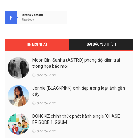
Diodeo Vietnam
Facebook
TIN MỚI NHẤT
BÀI BÁO YÊU THÍCH
Moon Bin, Sanha (ASTRO) phong độ, điển trai
trong họa báo mới
07/05/2021
Jennie (BLACKPINK) xinh đẹp trong loạt ảnh gần
đây
07/05/2021
DONGKIZ chính thức phát hành single 'CHASE
EPISODE 1. GGUM'
07/05/2021