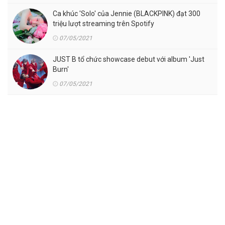
Ca khúc 'Solo' của Jennie (BLACKPINK) đạt 300
triệu lượt streaming trên Spotify
07/05/2021
JUST B tổ chức showcase debut với album 'Just
Burn'
07/05/2021