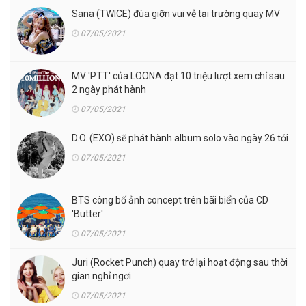
Sana (TWICE) đùa giỡn vui vẻ tại trường quay MV
07/05/2021
MV 'PTT' của LOONA đạt 10 triệu lượt xem chỉ sau
2 ngày phát hành
07/05/2021
D.O. (EXO) sẽ phát hành album solo vào ngày 26 tới
07/05/2021
BTS công bố ảnh concept trên bãi biển của CD
'Butter'
07/05/2021
Juri (Rocket Punch) quay trở lại hoạt động sau thời
gian nghỉ ngơi
07/05/2021