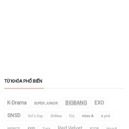
TỪ KHÓA PHỔ BIẾN
K-Drama
BIGBANG
EXO
SUPER JUNIOR
SNSD
Girl's Day
SHINee
f(x)
miss A
A pink
Red Velvet
INFINITE
EXID
T-ara
BTOB
HyunA