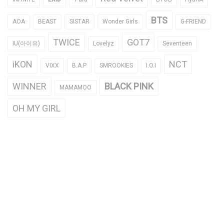
BTS
AOA
BEAST
SISTAR
Wonder Girls
G-FRIEND
TWICE
GOT7
IU(아이유)
Lovelyz
Seventeen
iKON
NCT
VIXX
B.A.P
SMROOKIES
I.O.I
WINNER
BLACK PINK
MAMAMOO
OH MY GIRL