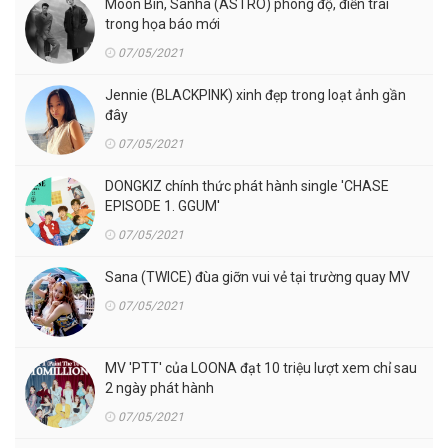
Moon Bin, Sanha (ASTRO) phong độ, điển trai
trong họa báo mới
07/05/2021
Jennie (BLACKPINK) xinh đẹp trong loạt ảnh gần
đây
07/05/2021
DONGKIZ chính thức phát hành single 'CHASE
EPISODE 1. GGUM'
07/05/2021
Sana (TWICE) đùa giỡn vui vẻ tại trường quay MV
07/05/2021
MV 'PTT' của LOONA đạt 10 triệu lượt xem chỉ sau
2 ngày phát hành
07/05/2021