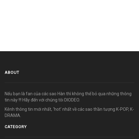
ABOUT
Nếu bạn là fan của các sao Hàn thì không thể bỏ qua những thông
tin này !!! Hãy đến với chúng tôi DIODEO.
Kênh thông tin mới nhất, ‘hot’ nhất về các sao thần tượng K-POP, K-
DRAMA.
CATEGORY