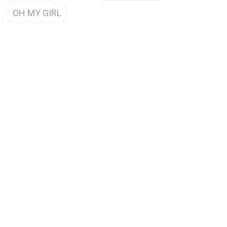
OH MY GIRL