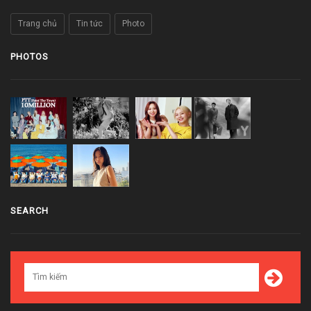
Trang chủ
Tin tức
Photo
PHOTOS
SEARCH