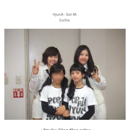
HyunA - Sun Mi
Eunha
▲Nguồn: Cộng đồng online