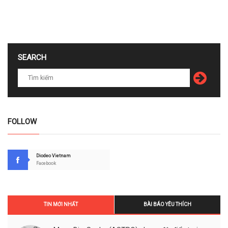
SEARCH
FOLLOW
Diodeo Vietnam
Facebook
TIN MỚI NHẤT
BÀI BÁO YÊU THÍCH