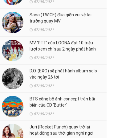
07/05/2021
Sana (TWICE) đùa giỡn vui vẻ tại
trường quay MV
07/05/2021
MV 'PTT' của LOONA đạt 10 triệu
lượt xem chỉ sau 2 ngày phát hành
07/05/2021
D.O. (EXO) sẽ phát hành album solo
vào ngày 26 tới
07/05/2021
BTS công bố ảnh concept trên bãi
biển của CD 'Butter'
07/05/2021
Juri (Rocket Punch) quay trở lại
hoạt động sau thời gian nghỉ ngơi