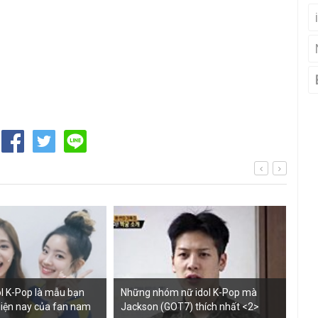
ol K-Pop là mẫu bạn
Những nhóm nữ idol K-Pop mà
Top
 hiện nay của fan nam
Jackson (GOT7) thích nhất <2>
nhấ