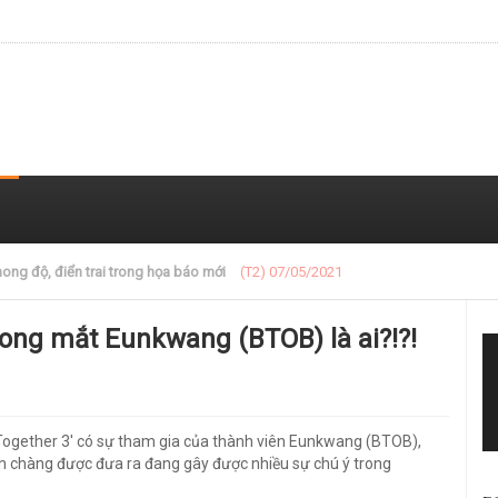
 trong loạt ảnh gần đây
(T2) 07/05/2021
rong mắt Eunkwang (BTOB) là ai?!?!
Together 3' có sự tham gia của thành viên Eunkwang (BTOB),
nh chàng được đưa ra đang gây được nhiều sự chú ý trong