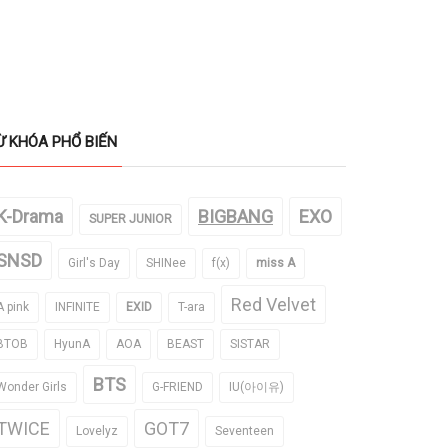
Ừ KHÓA PHỔ BIẾN
K-Drama
BIGBANG
EXO
SUPER JUNIOR
SNSD
Girl's Day
SHINee
f(x)
miss A
Red Velvet
A pink
INFINITE
EXID
T-ara
BTOB
HyunA
AOA
BEAST
SISTAR
BTS
Wonder Girls
G-FRIEND
IU(아이유)
TWICE
GOT7
Lovelyz
Seventeen