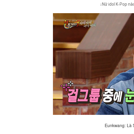
↓Nữ idol K-Pop nà
Eunkwang: Là Se