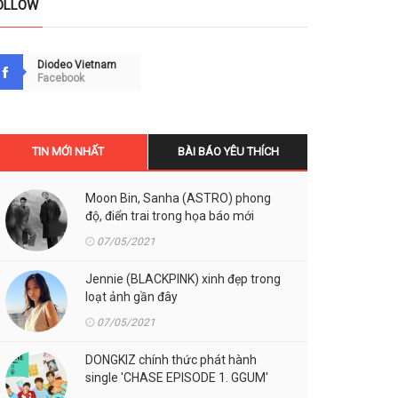
OLLOW
Diodeo Vietnam
Facebook
TIN MỚI NHẤT
BÀI BÁO YÊU THÍCH
Moon Bin, Sanha (ASTRO) phong
độ, điển trai trong họa báo mới
07/05/2021
Jennie (BLACKPINK) xinh đẹp trong
loạt ảnh gần đây
07/05/2021
DONGKIZ chính thức phát hành
single 'CHASE EPISODE 1. GGUM'