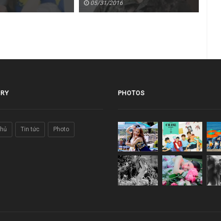
05/31/2016
0
RY
PHOTOS
chủ
Tin tức
Photo