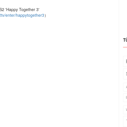
2 'Happy Together 3'
2tv/enter/happytogether3
）
T