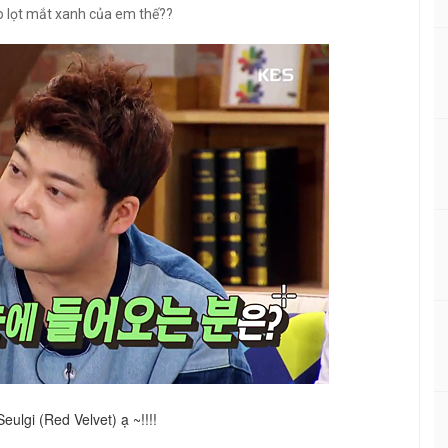
o lọt mắt xanh của em thế??
ulgi (Red Velvet) ạ ~!!!!