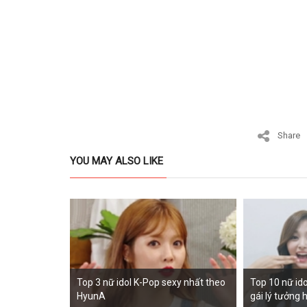
Share
YOU MAY ALSO LIKE
Top 3 nữ idol K-Pop sexy nhất theo
Top 10 nữ id
HyunA
gái lý tưởng