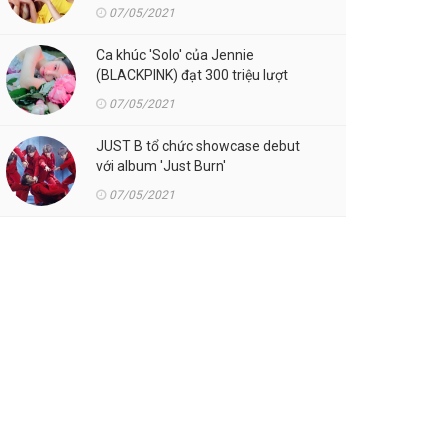
07/05/2021
Ca khúc 'Solo' của Jennie
(BLACKPINK) đạt 300 triệu lượt
streaming trên Spotify
07/05/2021
JUST B tổ chức showcase debut
với album 'Just Burn'
07/05/2021