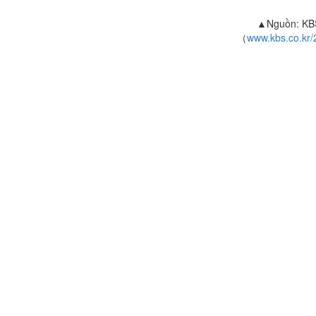
▲Nguồn: KBS
（
www.kbs.co.kr/