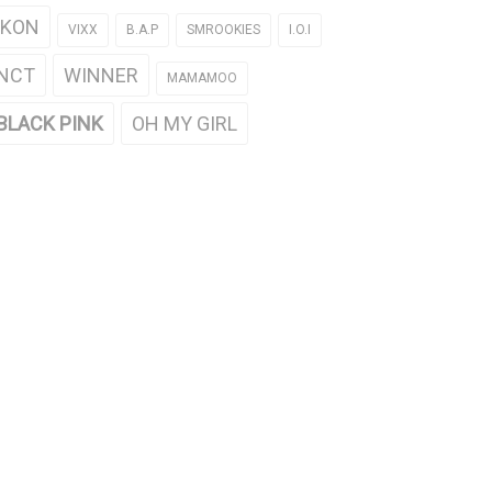
iKON
VIXX
B.A.P
SMROOKIES
I.O.I
NCT
WINNER
MAMAMOO
BLACK PINK
OH MY GIRL
 3 nữ idol K-Pop có sức hấp dẫn
Top 3 nữ idol K-Pop có thân hình
t theo Jackson (GOT7)
hoàn hảo nhất theo Yura (Girl's