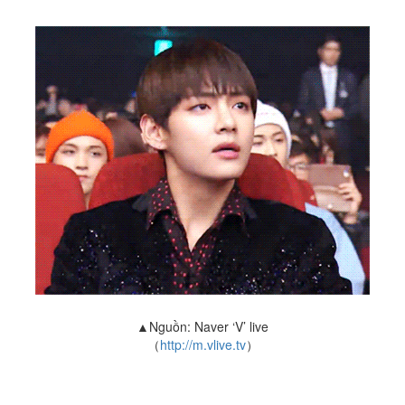
▲Nguồn: Naver ‘V’ live
（
http://m.vlive.tv
）