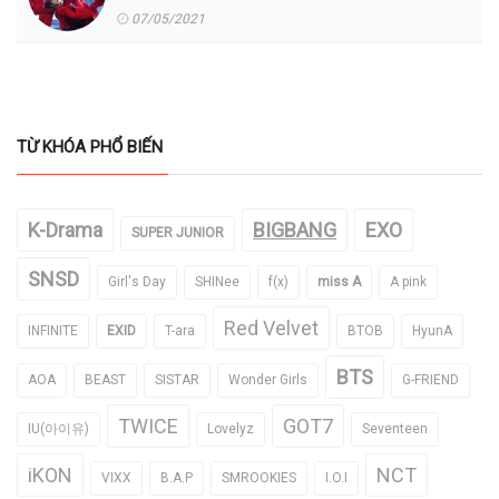
07/05/2021
TỪ KHÓA PHỔ BIẾN
K-Drama
BIGBANG
EXO
SUPER JUNIOR
SNSD
Girl's Day
SHINee
f(x)
miss A
A pink
Red Velvet
INFINITE
EXID
T-ara
BTOB
HyunA
BTS
AOA
BEAST
SISTAR
Wonder Girls
G-FRIEND
TWICE
GOT7
IU(아이유)
Lovelyz
Seventeen
iKON
NCT
VIXX
B.A.P
SMROOKIES
I.O.I