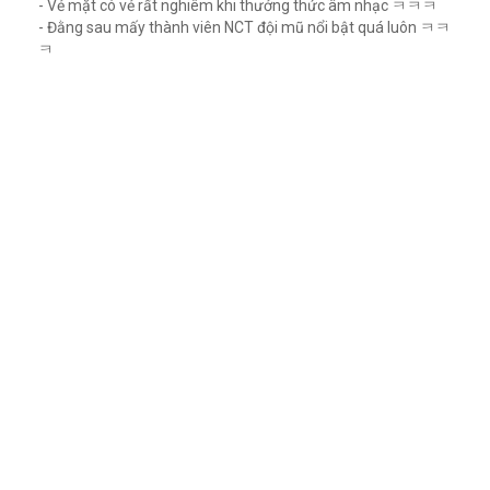
- Vẻ mặt có vẻ rất nghiêm khi thưởng thức âm nhạc ㅋㅋㅋ
- Đằng sau mấy thành viên NCT đội mũ nổi bật quá luôn ㅋㅋ
ㅋ