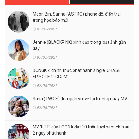
Moon Bin, Sanha (ASTRO) phong độ, điển trai
trong họa báo mới
07/05/2021
Jennie (BLACKPINK) xinh đẹp trong loạt ảnh gần
đây
07/05/2021
DONGKIZ chính thức phát hành single 'CHASE
EPISODE 1. GGUM'
07/05/2021
Sana (TWICE) đùa giỡn vui vẻ tại trường quay MV
07/05/2021
MV 'PTT' của LOONA đạt 10 triệu lượt xem chỉ sau
2 ngày phát hành