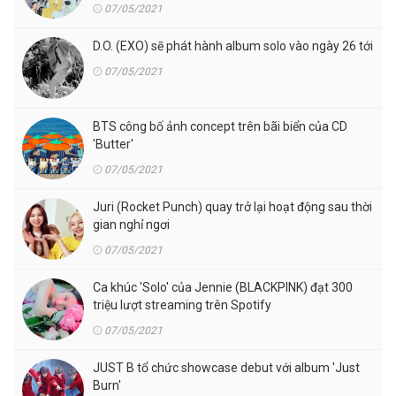
07/05/2021
D.O. (EXO) sẽ phát hành album solo vào ngày 26 tới
07/05/2021
BTS công bố ảnh concept trên bãi biển của CD
'Butter'
07/05/2021
Juri (Rocket Punch) quay trở lại hoạt động sau thời
gian nghỉ ngơi
07/05/2021
Ca khúc 'Solo' của Jennie (BLACKPINK) đạt 300
triệu lượt streaming trên Spotify
07/05/2021
JUST B tổ chức showcase debut với album 'Just
Burn'