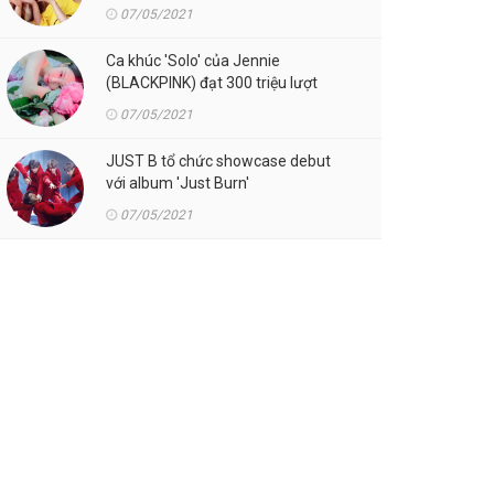
07/05/2021
Ca khúc 'Solo' của Jennie
(BLACKPINK) đạt 300 triệu lượt
streaming trên Spotify
07/05/2021
JUST B tổ chức showcase debut
với album 'Just Burn'
07/05/2021