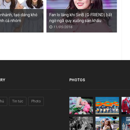
 nhảnh, tạo dáng khó
Fan lo lắng khi SinB (G-FRIEND) bất
Sin
ảnh cả nhóm
ngờ ngã quỵ xuống sân khấu
sexy
11/05/2016
1
RY
PHOTOS
chủ
Tin tức
Photo