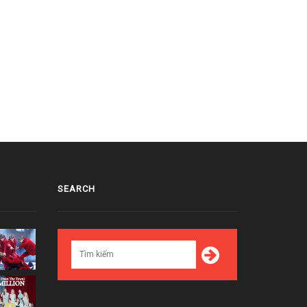
B (G-FRIEND) từ nhí nhố đến
Yerin (G-FRIEND) thay đổi biểu cảm
 thay đổi trong tích tắc
trong nháy mắt trước camera
0/26/2016
09/21/2016
SEARCH