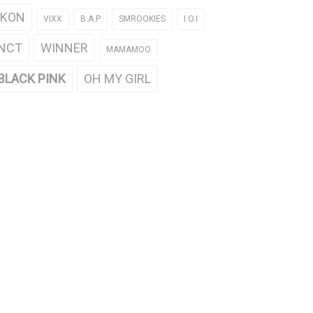
iKON
VIXX
B.A.P
SMROOKIES
I.O.I
NCT
WINNER
MAMAMOO
BLACK PINK
OH MY GIRL