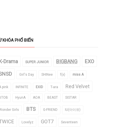
Ừ KHÓA PHỔ BIẾN
K-Drama
BIGBANG
EXO
SUPER JUNIOR
SNSD
Girl's Day
SHINee
f(x)
miss A
Red Velvet
A pink
INFINITE
EXID
T-ara
BTOB
HyunA
AOA
BEAST
SISTAR
BTS
Wonder Girls
G-FRIEND
IU(아이유)
TWICE
GOT7
Lovelyz
Seventeen