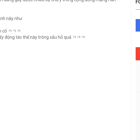
F
ảnh này như:
vẫn cố ㅋㅋㅋ
ấy động tác thế này trông xấu hổ quá ㅋㅋㅋ