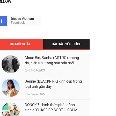
OLLOW
Diodeo Vietnam
Facebook
TIN MỚI NHẤT
BÀI BÁO YÊU THÍCH
Moon Bin, Sanha (ASTRO) phong
độ, điển trai trong họa báo mới
07/05/2021
Jennie (BLACKPINK) xinh đẹp trong
loạt ảnh gần đây
07/05/2021
DONGKIZ chính thức phát hành
single 'CHASE EPISODE 1. GGUM'