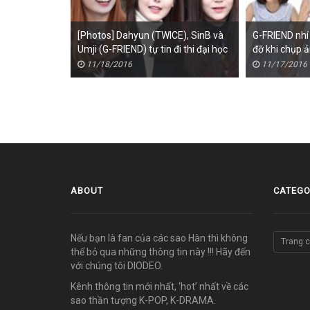
[Photos] Dahyun (TWICE), SinB và
G-FRIEND nhí
Umji (G-FRIEND) tự tin đi thi đại học
đỡ khi chụp 
năm nay
11/18/2016
11/17/2016
ABOUT
CATEGO
Nếu bạn là fan của các sao Hàn thì không
Trang 
thể bỏ qua những thông tin này !!! Hãy đến
với chúng tôi DIODEO.
Kênh thông tin mới nhất, ‘hot’ nhất về các
sao thần tượng K-POP, K-DRAMA.