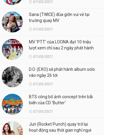
07/05/2021
Sana (TWICE) đùa giỡn vui vẻ tại
trường quay MV
07/05/2021
MV 'PTT' của LOONA đạt 10 triệu
lượt xem chỉ sau 2 ngày phát hành
07/05/2021
D.O. (EXO) sẽ phát hành album solo
vào ngày 26 tới
07/05/2021
BTS công bố ảnh concept trên bãi
biển của CD 'Butter'
07/05/2021
Juri (Rocket Punch) quay trở lại
hoạt động sau thời gian nghỉ ngơi