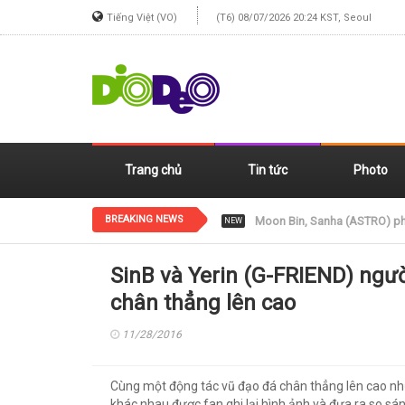
Tiếng Việt (VO)
(T6) 08/07/2026 20:24 KST, Seoul
Trang chủ
Tin tức
Photo
BREAKING NEWS
Jennie (BLACKPINK) xinh đẹp
NEW
SinB và Yerin (G-FRIEND) ngườ
chân thẳng lên cao
11/28/2016
Cùng một động tác vũ đạo đá chân thẳng lên cao như
khác nhau được fan ghi lại hình ảnh và đưa ra so s