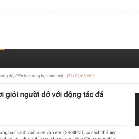
 trong loạt ảnh gần đây
(T2) 07/05/2021
i giỏi người dở với động tác đá
ng hai thành viên SinB và Yerin (G-FRIEND) có cách thể hiện
ánh đang gây được nhiều sự chú ý trong cộng đồng mạng Hàn