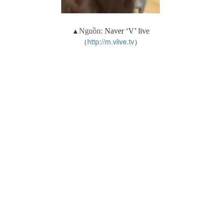
▲
Nguồn:
Naver ‘V’ live
（
http://m.vlive.tv
）