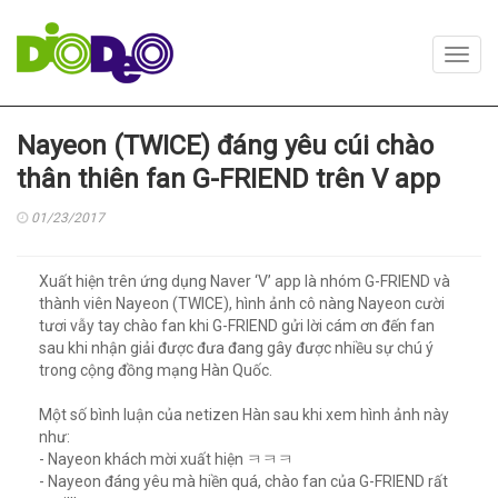
Toggl
navig
Nayeon (TWICE) đáng yêu cúi chào
thân thiên fan G-FRIEND trên V app
01/23/2017
Xuất hiện trên ứng dụng Naver ‘V’ app là nhóm G-FRIEND và
thành viên Nayeon (TWICE), hình ảnh cô nàng Nayeon cười
tươi vẫy tay chào fan khi G-FRIEND gửi lời cám ơn đến fan
sau khi nhận giải được đưa đang gây được nhiều sự chú ý
trong cộng đồng mạng Hàn Quốc.
Một số bình luận của netizen Hàn sau khi xem hình ảnh này
như:
- Nayeon khách mời xuất hiện ㅋㅋㅋ
- Nayeon đáng yêu mà hiền quá, chào fan của G-FRIEND rất