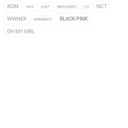
iKON
NCT
VIXX
B.A.P
SMROOKIES
I.O.I
WINNER
BLACK PINK
MAMAMOO
OH MY GIRL