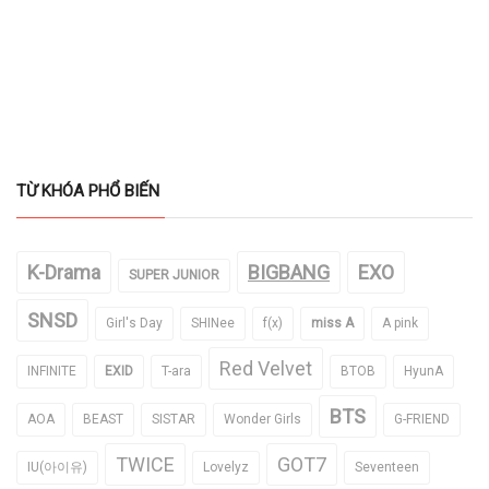
TỪ KHÓA PHỔ BIẾN
K-Drama
BIGBANG
EXO
SUPER JUNIOR
SNSD
Girl's Day
SHINee
f(x)
miss A
A pink
Red Velvet
INFINITE
EXID
T-ara
BTOB
HyunA
BTS
AOA
BEAST
SISTAR
Wonder Girls
G-FRIEND
TWICE
GOT7
IU(아이유)
Lovelyz
Seventeen