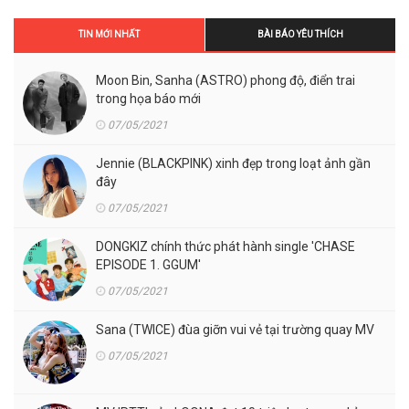
TIN MỚI NHẤT
BÀI BÁO YÊU THÍCH
Moon Bin, Sanha (ASTRO) phong độ, điển trai
trong họa báo mới
07/05/2021
Jennie (BLACKPINK) xinh đẹp trong loạt ảnh gần
đây
07/05/2021
DONGKIZ chính thức phát hành single 'CHASE
EPISODE 1. GGUM'
07/05/2021
Sana (TWICE) đùa giỡn vui vẻ tại trường quay MV
07/05/2021