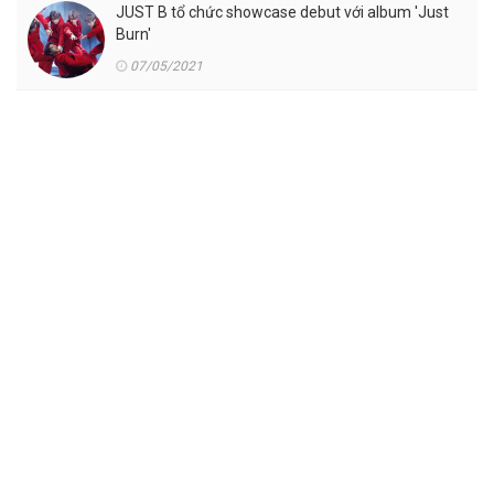
JUST B tổ chức showcase debut với album 'Just
Burn'
07/05/2021