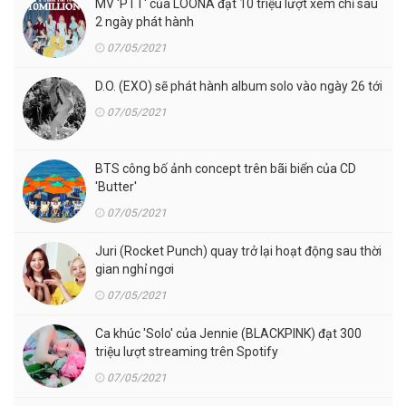
MV 'PTT' của LOONA đạt 10 triệu lượt xem chỉ sau
2 ngày phát hành
07/05/2021
D.O. (EXO) sẽ phát hành album solo vào ngày 26 tới
07/05/2021
BTS công bố ảnh concept trên bãi biển của CD
'Butter'
07/05/2021
Juri (Rocket Punch) quay trở lại hoạt động sau thời
gian nghỉ ngơi
07/05/2021
Ca khúc 'Solo' của Jennie (BLACKPINK) đạt 300
triệu lượt streaming trên Spotify
07/05/2021