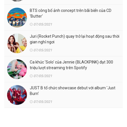
BTS công bố ảnh concept trên bãi biển của CD
'Butter'
07/05/2021
Juri (Rocket Punch) quay trở lại hoạt động sau thời
gian nghỉ ngơi
07/05/2021
Ca khúc 'Solo' của Jennie (BLACKPINK) đạt 300
triệu lượt streaming trên Spotify
07/05/2021
JUST B tổ chức showcase debut với album 'Just
Burn'
07/05/2021