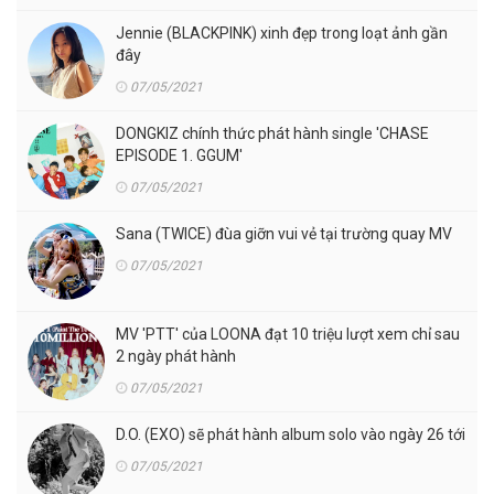
Jennie (BLACKPINK) xinh đẹp trong loạt ảnh gần
đây
07/05/2021
DONGKIZ chính thức phát hành single 'CHASE
EPISODE 1. GGUM'
07/05/2021
Sana (TWICE) đùa giỡn vui vẻ tại trường quay MV
07/05/2021
MV 'PTT' của LOONA đạt 10 triệu lượt xem chỉ sau
2 ngày phát hành
07/05/2021
D.O. (EXO) sẽ phát hành album solo vào ngày 26 tới
07/05/2021