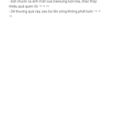
- Bắt chước cả ánh mắt của Daesung luôn kìa, chắc thấy
nhiều quá quen rồi ㅋㅋㅋ
- Dễ thương quá vậy, sao lúc lên sóng không phát luôn ㅋㅋ
ㅋ