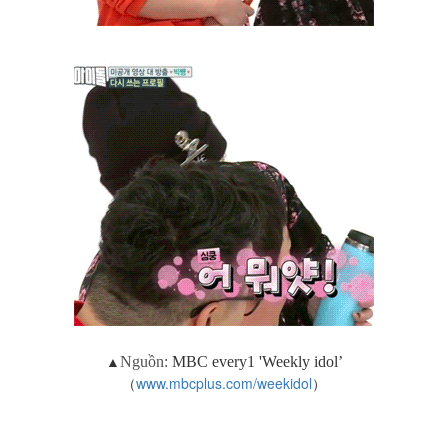
▲
Nguồn:
MBC every1 '
Weekly idol’
（
www.mbcplus.com/weekidol
）