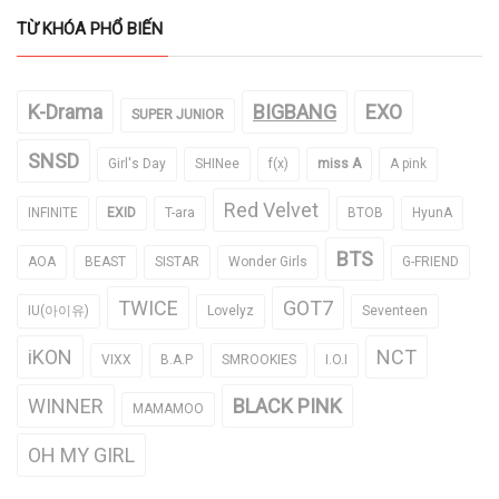
TỪ KHÓA PHỔ BIẾN
K-Drama
BIGBANG
EXO
SUPER JUNIOR
SNSD
Girl's Day
SHINee
f(x)
miss A
A pink
Red Velvet
INFINITE
EXID
T-ara
BTOB
HyunA
BTS
AOA
BEAST
SISTAR
Wonder Girls
G-FRIEND
TWICE
GOT7
IU(아이유)
Lovelyz
Seventeen
iKON
NCT
VIXX
B.A.P
SMROOKIES
I.O.I
WINNER
BLACK PINK
MAMAMOO
OH MY GIRL