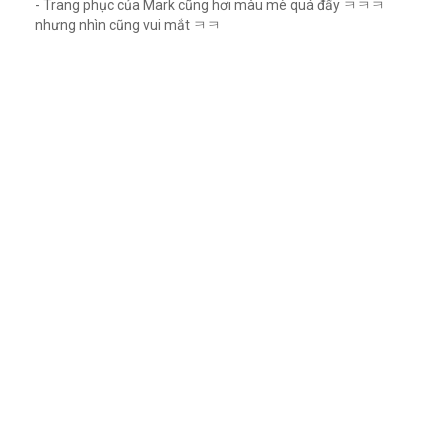
- Trang phục của Mark cũng hơi màu mè quá đấy ㅋㅋㅋ
nhưng nhìn cũng vui mắt ㅋㅋ