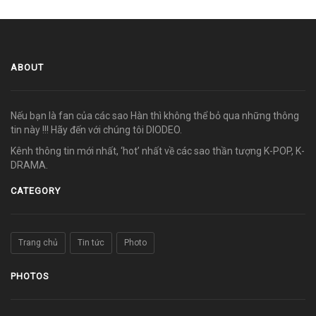
ABOUT
Nếu bạn là fan của các sao Hàn thì không thể bỏ qua những thông
tin này !!! Hãy đến với chúng tôi DIODEO.
Kênh thông tin mới nhất, ‘hot’ nhất về các sao thần tượng K-POP, K-
DRAMA.
CATEGORY
Trang chủ
Tin tức
Photo
PHOTOS