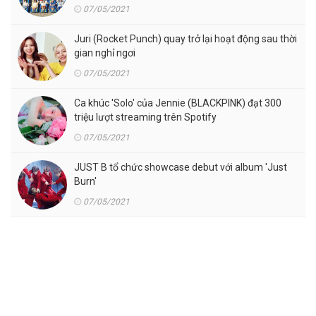
07/05/2021
Juri (Rocket Punch) quay trở lại hoạt động sau thời
gian nghỉ ngơi
07/05/2021
Ca khúc 'Solo' của Jennie (BLACKPINK) đạt 300
triệu lượt streaming trên Spotify
07/05/2021
JUST B tổ chức showcase debut với album 'Just
Burn'
07/05/2021