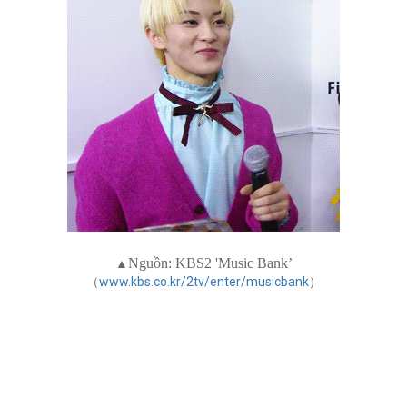
Nguồn:
KBS2 'Music Bank’
▲
（
www.kbs.co.kr/2tv/enter/musicbank
）