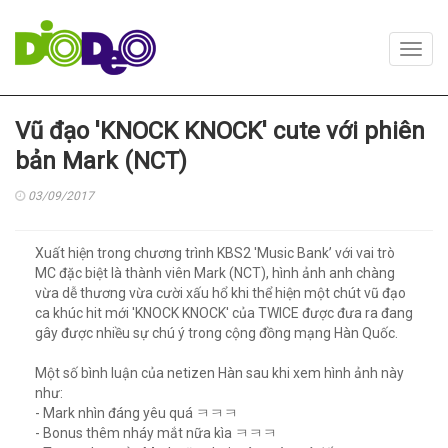
Toggl
navig
Vũ đạo 'KNOCK KNOCK' cute với phiên
bản Mark (NCT)
03/09/2017
Xuất hiện trong chương trình KBS2 'Music Bank’ với vai trò
MC đặc biệt là thành viên Mark (NCT), hình ảnh anh chàng
vừa dễ thương vừa cười xấu hổ khi thể hiện một chút vũ đạo
ca khúc hit mới 'KNOCK KNOCK' của TWICE được đưa ra đang
gây được nhiều sự chú ý trong cộng đồng mạng Hàn Quốc.
Một số bình luận của netizen Hàn sau khi xem hình ảnh này
như:
- Mark nhìn đáng yêu quá ㅋㅋㅋ
- Bonus thêm nháy mắt nữa kìa ㅋㅋㅋ