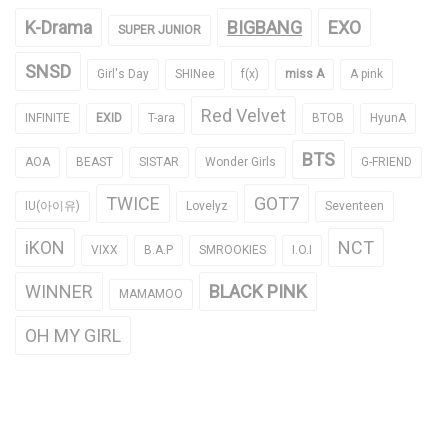
K-Drama
BIGBANG
EXO
SUPER JUNIOR
SNSD
Girl's Day
SHINee
f(x)
miss A
A pink
Red Velvet
INFINITE
EXID
T-ara
BTOB
HyunA
BTS
AOA
BEAST
SISTAR
Wonder Girls
G-FRIEND
TWICE
GOT7
IU(아이유)
Lovelyz
Seventeen
iKON
NCT
VIXX
B.A.P
SMROOKIES
I.O.I
WINNER
BLACK PINK
MAMAMOO
OH MY GIRL