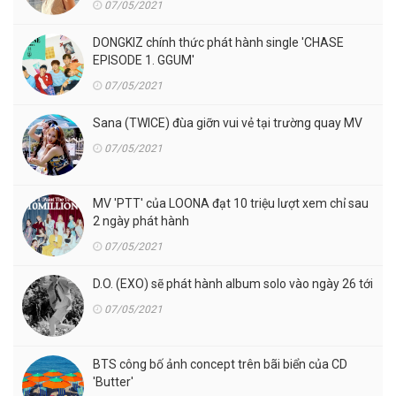
07/05/2021
DONGKIZ chính thức phát hành single 'CHASE
EPISODE 1. GGUM'
07/05/2021
Sana (TWICE) đùa giỡn vui vẻ tại trường quay MV
07/05/2021
MV 'PTT' của LOONA đạt 10 triệu lượt xem chỉ sau
2 ngày phát hành
07/05/2021
D.O. (EXO) sẽ phát hành album solo vào ngày 26 tới
07/05/2021
BTS công bố ảnh concept trên bãi biển của CD
'Butter'