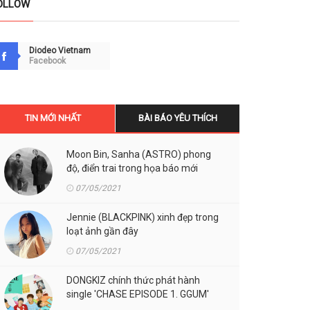
OLLOW
Diodeo Vietnam
Facebook
TIN MỚI NHẤT
BÀI BÁO YÊU THÍCH
Moon Bin, Sanha (ASTRO) phong
độ, điển trai trong họa báo mới
07/05/2021
Jennie (BLACKPINK) xinh đẹp trong
loạt ảnh gần đây
07/05/2021
DONGKIZ chính thức phát hành
single 'CHASE EPISODE 1. GGUM'