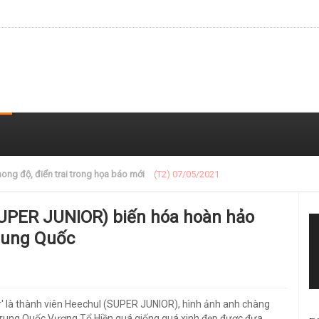
 trong loạt ảnh gần đây
(T2) 07/05/2021
SUPER JUNIOR) biến hóa hoàn hảo
Trung Quốc
r' là thành viên Heechul (SUPER JUNIOR), hình ảnh anh chàng
 Trung Quốc Vương Tổ Hiền quá giống quá xinh đẹp được đưa