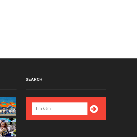
chul (SUPER JUNIOR) hài hước
Heechul (SUPER JUNIOR) cho rằng
lời câu hỏi của AOA là ... đầu to
Seohyun (SNSD) chưa từng hẹn hò
bao giờ
1/11/2017
01/10/2017
SEARCH