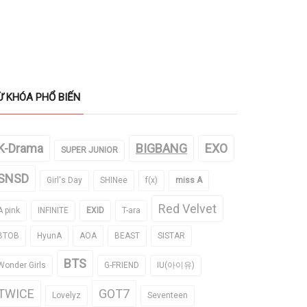
Ừ KHÓA PHỔ BIẾN
K-Drama
BIGBANG
EXO
SUPER JUNIOR
SNSD
Girl's Day
SHINee
f(x)
miss A
Red Velvet
A pink
INFINITE
EXID
T-ara
BTOB
HyunA
AOA
BEAST
SISTAR
BTS
Wonder Girls
G-FRIEND
IU(아이유)
TWICE
GOT7
Lovelyz
Seventeen