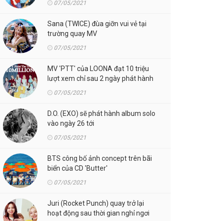
07/05/2021
Sana (TWICE) đùa giỡn vui vẻ tại
trường quay MV
07/05/2021
MV 'PTT' của LOONA đạt 10 triệu
lượt xem chỉ sau 2 ngày phát hành
07/05/2021
D.O. (EXO) sẽ phát hành album solo
vào ngày 26 tới
07/05/2021
BTS công bố ảnh concept trên bãi
biển của CD 'Butter'
07/05/2021
Juri (Rocket Punch) quay trở lại
hoạt động sau thời gian nghỉ ngơi