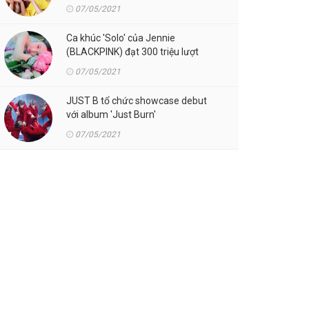
07/05/2021
Ca khúc 'Solo' của Jennie
(BLACKPINK) đạt 300 triệu lượt
streaming trên Spotify
07/05/2021
JUST B tổ chức showcase debut
với album 'Just Burn'
07/05/2021