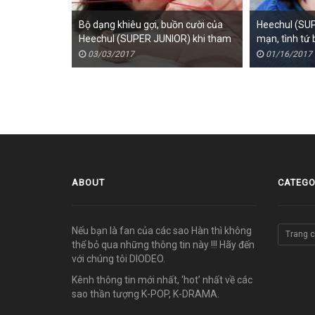
Bộ dạng khiêu gợi, buồn cười của
Heechul (SU
Heechul (SUPER JUNIOR) khi tham
mạn, tình tứ 
gia thử thách của chương trình
Dara
03/03/2017
01/16/2017
ABOUT
CATEGO
Nếu bạn là fan của các sao Hàn thì không
Trang 
thể bỏ qua những thông tin này !!! Hãy đến
với chúng tôi DIODEO.
Kênh thông tin mới nhất, ‘hot’ nhất về các
sao thần tượng K-POP, K-DRAMA.