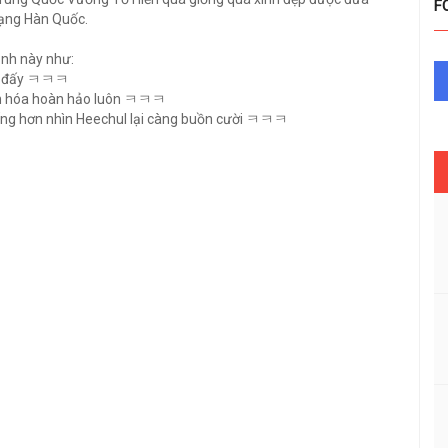
F
mạng Hàn Quốc.
ảnh này như:
thế đấy ㅋㅋㅋ
iến hóa hoàn hảo luôn ㅋㅋㅋ
giống hơn nhìn Heechul lại càng buồn cười ㅋㅋㅋ