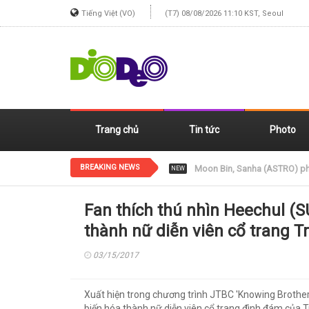
Tiếng Việt (VO)
(T7) 08/08/2026 11:10 KST, Seoul
Trang chủ
Tin tức
Photo
BREAKING NEWS
Jennie (BLACKPINK) xinh đẹp
NEW
Fan thích thú nhìn Heechul (
thành nữ diễn viên cổ trang 
03/15/2017
Xuất hiện trong chương trình JTBC 'Knowing Brothe
biến hóa thành nữ diễn viên cổ trang đình đám của