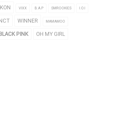
iKON
VIXX
B.A.P
SMROOKIES
I.O.I
NCT
WINNER
MAMAMOO
BLACK PINK
OH MY GIRL