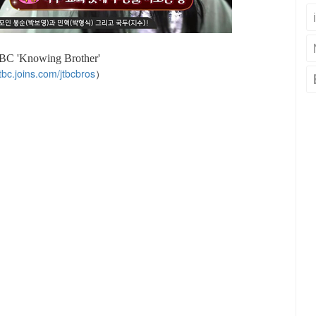
BC 'Knowing Brother'
jtbc.joins.com/jtbcbros
）