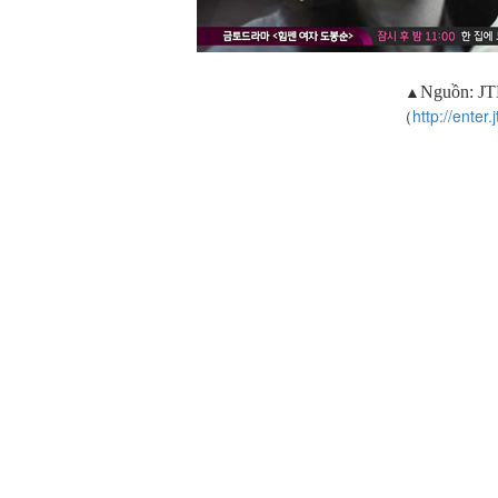
▲
Nguồn:
JT
（
http://enter.