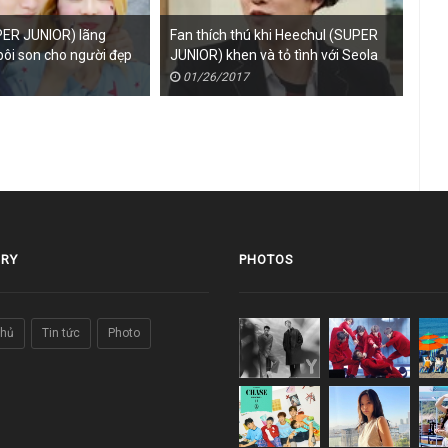
PER JUNIOR) lãng
Fan thích thú khi Heechul (SUPER
Hee
bôi son cho người đẹp
JUNIOR) khen và tỏ tình với Seola
trả 
(Cosmic Girls)
01/26/2017
0
RY
PHOTOS
chủ
Tin tức
Photo