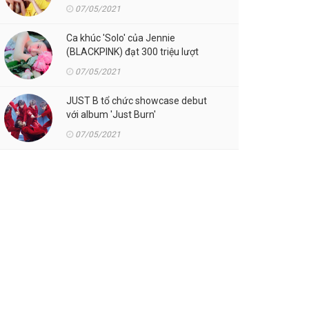
07/05/2021
Ca khúc 'Solo' của Jennie
(BLACKPINK) đạt 300 triệu lượt
streaming trên Spotify
07/05/2021
JUST B tổ chức showcase debut
với album 'Just Burn'
07/05/2021