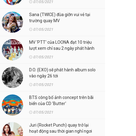
07/05/2021
Sana (TWICE) đùa giỡn vui vẻ tại
trường quay MV
07/05/2021
MV 'PTT' của LOONA đạt 10 triệu
lượt xem chỉ sau 2 ngày phát hành
07/05/2021
D.O. (EXO) sẽ phát hành album solo
vào ngày 26 tới
07/05/2021
BTS công bố ảnh concept trên bãi
biển của CD 'Butter'
07/05/2021
Juri (Rocket Punch) quay trở lại
hoạt động sau thời gian nghỉ ngơi