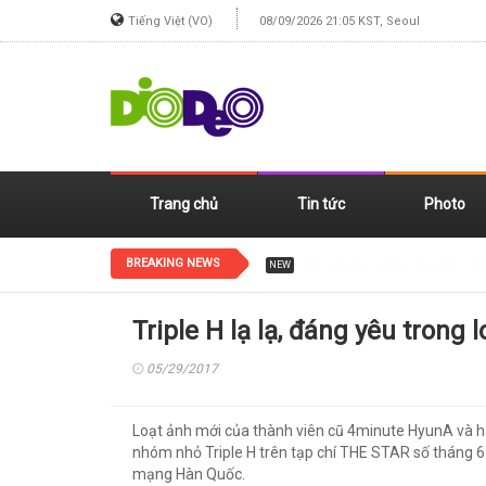
Tiếng Việt (VO)
08/09/2026 21:05 KST, Seoul
Trang chủ
Tin tức
Photo
BREAKING NEWS
Jennie (BLACKPINK) xinh đẹp
NEW
Triple H lạ lạ, đáng yêu trong 
05/29/2017
Loạt ảnh mới của thành viên cũ 4minute HyunA và h
nhóm nhỏ Triple H trên tạp chí THE STAR số tháng 
mạng Hàn Quốc.