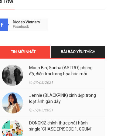
OLLOW
Diodeo Vietnam
Facebook
TIN MỚI NHẤT
BÀI BÁO YÊU THÍCH
Moon Bin, Sanha (ASTRO) phong
độ, điển trai trong họa báo mới
07/05/2021
Jennie (BLACKPINK) xinh đẹp trong
loạt ảnh gần đây
07/05/2021
DONGKIZ chính thức phát hành
single 'CHASE EPISODE 1. GGUM'