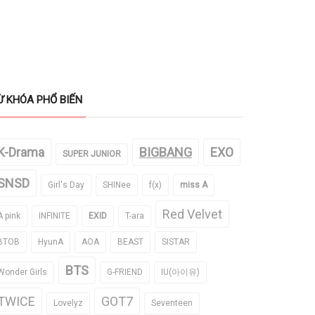
Ừ KHÓA PHỔ BIẾN
K-Drama
BIGBANG
EXO
SUPER JUNIOR
SNSD
Girl's Day
SHINee
f(x)
miss A
Red Velvet
A pink
INFINITE
EXID
T-ara
BTOB
HyunA
AOA
BEAST
SISTAR
BTS
Wonder Girls
G-FRIEND
IU(아이유)
TWICE
GOT7
Lovelyz
Seventeen