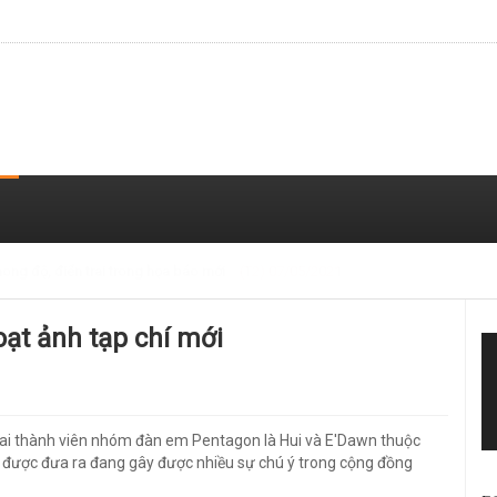
 trong loạt ảnh gần đây
(T2) 07/05/2021
loạt ảnh tạp chí mới
ai thành viên nhóm đàn em Pentagon là Hui và E'Dawn thuộc
6 được đưa ra đang gây được nhiều sự chú ý trong cộng đồng