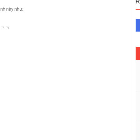
F
ảnh này như:
ấy ㅋㅋ