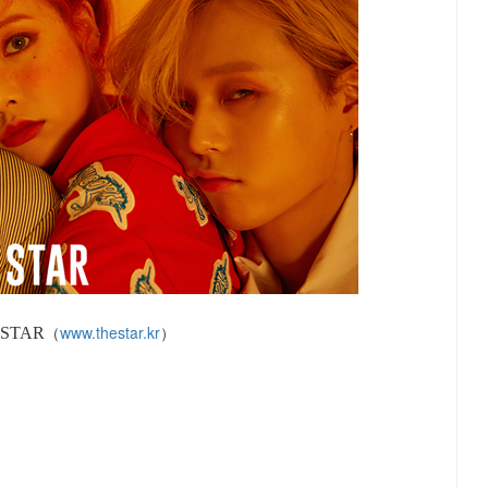
（
www.thestar.kr
）
 STAR