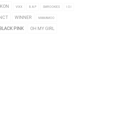
iKON
VIXX
B.A.P
SMROOKIES
I.O.I
NCT
WINNER
MAMAMOO
BLACK PINK
OH MY GIRL