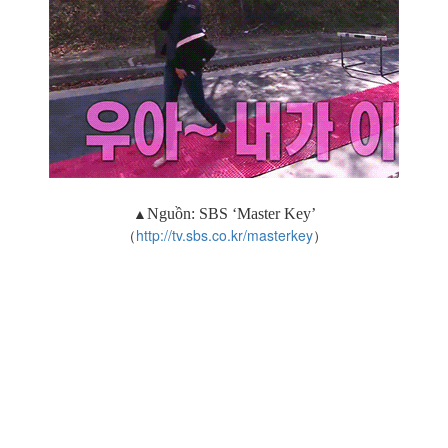
▲
Nguồn:
SBS ‘Master Key’
（
http://tv.sbs.co.kr/masterkey
）