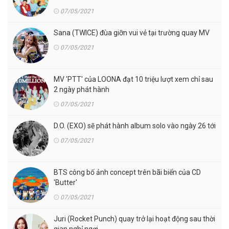
07/05/2021
Sana (TWICE) đùa giỡn vui vẻ tại trường quay MV
07/05/2021
MV 'PTT' của LOONA đạt 10 triệu lượt xem chỉ sau
2 ngày phát hành
07/05/2021
D.O. (EXO) sẽ phát hành album solo vào ngày 26 tới
07/05/2021
BTS công bố ảnh concept trên bãi biển của CD
'Butter'
07/05/2021
Juri (Rocket Punch) quay trở lại hoạt động sau thời