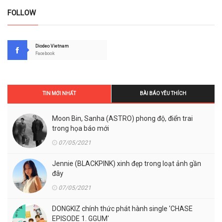
FOLLOW
Diodeo Vietnam
Facebook
TIN MỚI NHẤT
BÀI BÁO YÊU THÍCH
Moon Bin, Sanha (ASTRO) phong độ, điển trai
trong họa báo mới
07/05/2021
Jennie (BLACKPINK) xinh đẹp trong loạt ảnh gần
đây
07/05/2021
DONGKIZ chính thức phát hành single 'CHASE
EPISODE 1. GGUM'