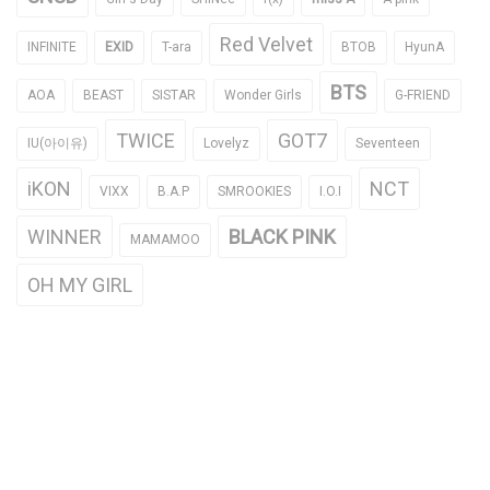
Red Velvet
INFINITE
EXID
T-ara
BTOB
HyunA
BTS
AOA
BEAST
SISTAR
Wonder Girls
G-FRIEND
TWICE
GOT7
IU(아이유)
Lovelyz
Seventeen
iKON
NCT
VIXX
B.A.P
SMROOKIES
I.O.I
WINNER
BLACK PINK
MAMAMOO
OH MY GIRL