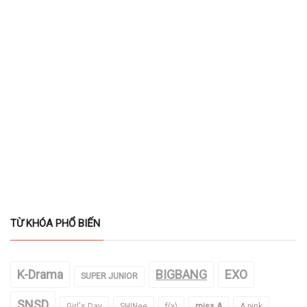
TỪ KHÓA PHỔ BIẾN
K-Drama
BIGBANG
EXO
SUPER JUNIOR
SNSD
Girl's Day
SHINee
f(x)
miss A
A pink