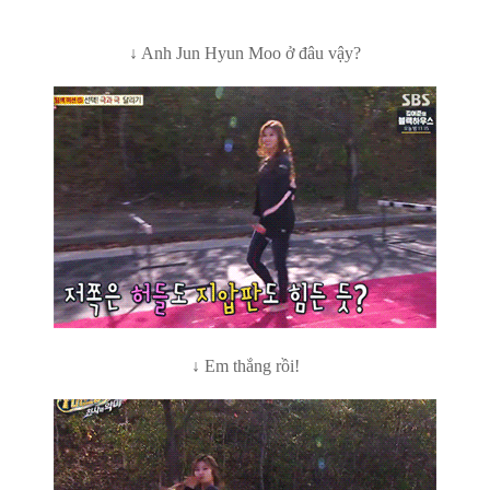
↓ Anh Jun Hyun Moo ở đâu vậy?
↓ Em th
ắng rồi
!