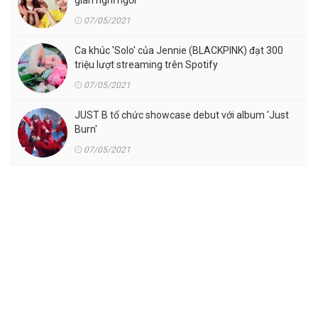
gian nghỉ ngơi
07/05/2021
Ca khúc 'Solo' của Jennie (BLACKPINK) đạt 300
triệu lượt streaming trên Spotify
07/05/2021
JUST B tổ chức showcase debut với album 'Just
Burn'
07/05/2021