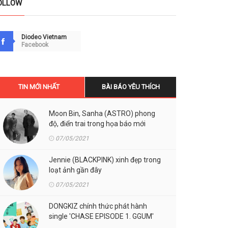
OLLOW
Diodeo Vietnam
Facebook
TIN MỚI NHẤT
BÀI BÁO YÊU THÍCH
Moon Bin, Sanha (ASTRO) phong
độ, điển trai trong họa báo mới
07/05/2021
Jennie (BLACKPINK) xinh đẹp trong
loạt ảnh gần đây
07/05/2021
DONGKIZ chính thức phát hành
single 'CHASE EPISODE 1. GGUM'