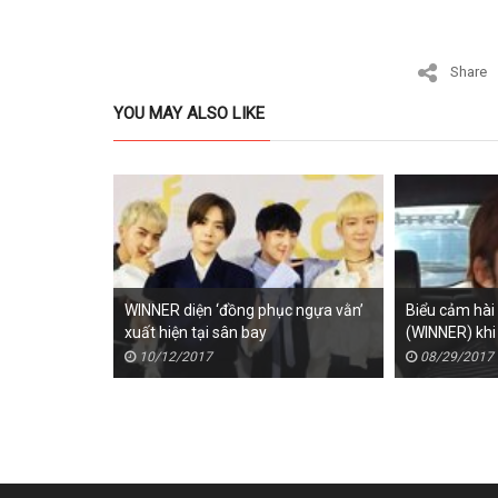
Share
YOU MAY ALSO LIKE
WINNER diện ‘đồng phục ngựa vằn’
Biểu cảm hài
xuất hiện tại sân bay
(WINNER) kh
10/12/2017
08/29/2017