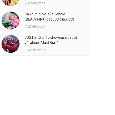
07/05/2021
Ca khúc 'Solo' của Jennie
(BLACKPINK) đạt 300 triệu lượt
streaming trên Spotify
07/05/2021
JUST B tổ chức showcase debut
với album 'Just Burn'
07/05/2021