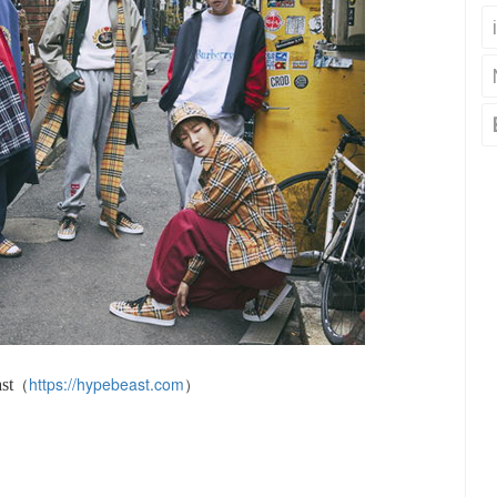
（
https://hypebeast.com
）
st