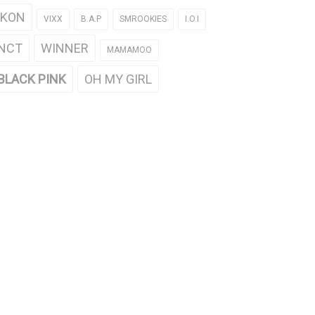
iKON
VIXX
B.A.P
SMROOKIES
I.O.I
NCT
WINNER
MAMAMOO
BLACK PINK
OH MY GIRL