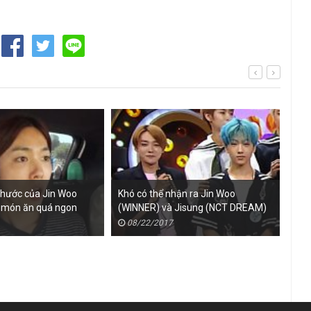
 hước của Jin Woo
Khó có thể nhận ra Jin Woo
Fan
i món ăn quá ngon
(WINNER) và Jisung (NCT DREAM)
(WI
chênh nhau 11 tuổi
bắn
08/22/2017
0