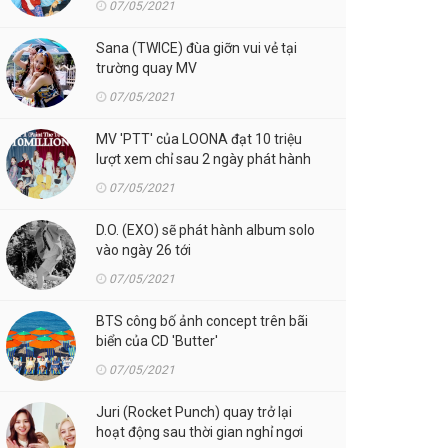
07/05/2021
Sana (TWICE) đùa giỡn vui vẻ tại
trường quay MV
07/05/2021
MV 'PTT' của LOONA đạt 10 triệu
lượt xem chỉ sau 2 ngày phát hành
07/05/2021
D.O. (EXO) sẽ phát hành album solo
vào ngày 26 tới
07/05/2021
BTS công bố ảnh concept trên bãi
biển của CD 'Butter'
07/05/2021
Juri (Rocket Punch) quay trở lại
hoạt động sau thời gian nghỉ ngơi