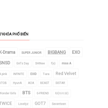
Ừ KHÓA PHỔ BIẾN
K-Drama
BIGBANG
EXO
SUPER JUNIOR
SNSD
Girl's Day
SHINee
f(x)
miss A
Red Velvet
A pink
INFINITE
EXID
T-ara
BTOB
HyunA
AOA
BEAST
SISTAR
BTS
Wonder Girls
G-FRIEND
IU(아이유)
TWICE
GOT7
Lovelyz
Seventeen