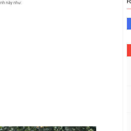
F
ảnh này như: