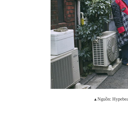
▲
Nguồn:
Hypebea