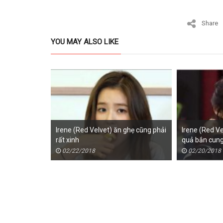
Share
YOU MAY ALSO LIKE
elvet) kém
Irene (Red Velvet) ăn ghẹ cũng phải
Irene (Red Vel
đi giày cao
rất xinh
quả bắn cung
02/22/2018
02/20/2018