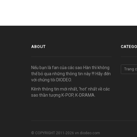
ABOUT
CATEGO
Nếu bạn là fan của các sao Hàn thì không
Trang 
thể bỏ qua những thông tin này !!! Hãy đến
với chúng tôi DIODEO.
Kênh thông tin mới nhất, ‘hot’ nhất về các
sao thần tượng K-POP, K-DRAMA.
© COPYRIGHT 2011-2026 vn.diodeo.com