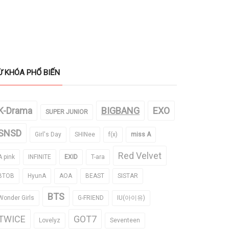
Ừ KHÓA PHỔ BIẾN
K-Drama
BIGBANG
EXO
SUPER JUNIOR
SNSD
Girl's Day
SHINee
f(x)
miss A
Red Velvet
A pink
INFINITE
EXID
T-ara
BTOB
HyunA
AOA
BEAST
SISTAR
BTS
Wonder Girls
G-FRIEND
IU(아이유)
TWICE
GOT7
Lovelyz
Seventeen