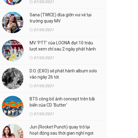
07/05/2021
Sana (TWICE) đùa giỡn vui vẻ tại
trường quay MV
07/05/2021
MV 'PTT' của LOONA đạt 10 triệu
lượt xem chỉ sau 2 ngày phát hành
07/05/2021
D.O. (EXO) sẽ phát hành album solo
vào ngày 26 tới
07/05/2021
BTS công bố ảnh concept trên bãi
biển của CD 'Butter'
07/05/2021
Juri (Rocket Punch) quay trở lại
hoạt động sau thời gian nghỉ ngơi