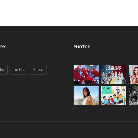
RY
PHOTOS
chủ
Tin tức
Photo