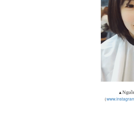
▲
Nguồn
（
www.instagra