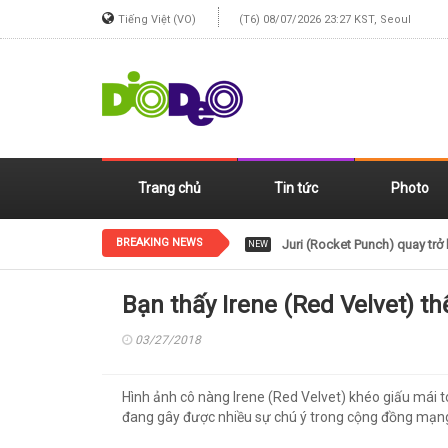
Tiếng Việt (VO)
(T6) 08/07/2026 23:27 KST, Seoul
Trang chủ
Tin tức
Photo
BREAKING NEWS
Juri (Rocket Punch) quay trở 
NEW
Bạn thấy Irene (Red Velvet) th
03/27/2018
Hình ảnh cô nàng Irene (Red Velvet) khéo giấu mái t
đang gây được nhiều sự chú ý trong cộng đồng mạn