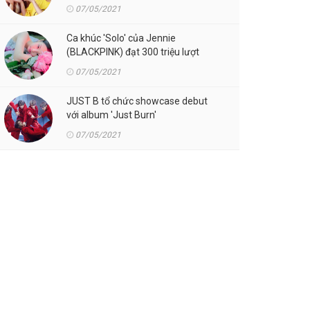
07/05/2021
Ca khúc 'Solo' của Jennie
(BLACKPINK) đạt 300 triệu lượt
streaming trên Spotify
07/05/2021
JUST B tổ chức showcase debut
với album 'Just Burn'
07/05/2021