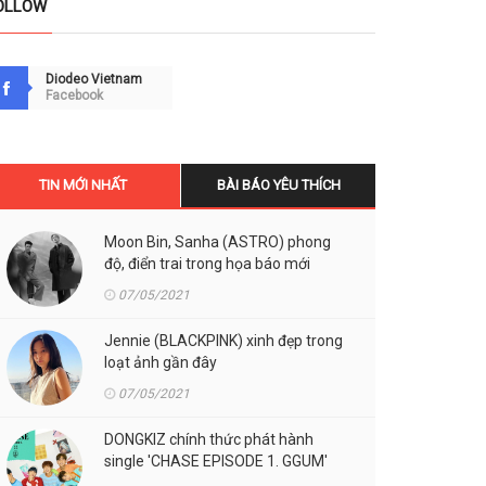
OLLOW
Diodeo Vietnam
Facebook
TIN MỚI NHẤT
BÀI BÁO YÊU THÍCH
Moon Bin, Sanha (ASTRO) phong
độ, điển trai trong họa báo mới
07/05/2021
Jennie (BLACKPINK) xinh đẹp trong
loạt ảnh gần đây
07/05/2021
DONGKIZ chính thức phát hành
single 'CHASE EPISODE 1. GGUM'