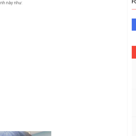
F
ảnh này như: