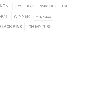
iKON
VIXX
B.A.P
SMROOKIES
I.O.I
NCT
WINNER
MAMAMOO
BLACK PINK
OH MY GIRL