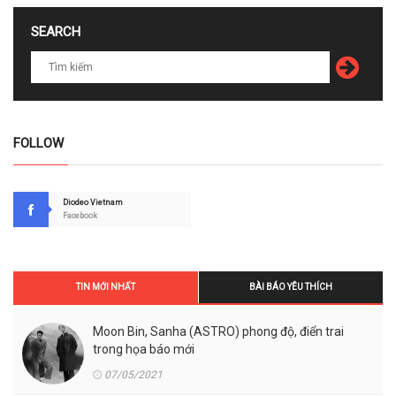
SEARCH
FOLLOW
Diodeo Vietnam
Facebook
TIN MỚI NHẤT
BÀI BÁO YÊU THÍCH
Moon Bin, Sanha (ASTRO) phong độ, điển trai
trong họa báo mới
07/05/2021