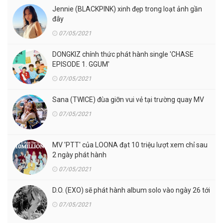
Jennie (BLACKPINK) xinh đẹp trong loạt ảnh gần
đây
07/05/2021
DONGKIZ chính thức phát hành single 'CHASE
EPISODE 1. GGUM'
07/05/2021
Sana (TWICE) đùa giỡn vui vẻ tại trường quay MV
07/05/2021
MV 'PTT' của LOONA đạt 10 triệu lượt xem chỉ sau
2 ngày phát hành
07/05/2021
D.O. (EXO) sẽ phát hành album solo vào ngày 26 tới
07/05/2021