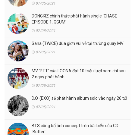
07/05/2021
DONGKIZ chính thức phát hành single 'CHASE
EPISODE 1. GGUM'
07/05/2021
Sana (TWICE) đùa giỡn vui vẻ tại trường quay MV
07/05/2021
MV 'PTT' của LOONA đạt 10 triệu lượt xem chỉ sau
2 ngày phát hành
07/05/2021
D.O. (EXO) sẽ phát hành album solo vào ngày 26 tới
07/05/2021
BTS công bố ảnh concept trên bãi biển của CD
'Butter'