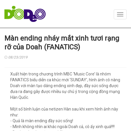
Toggl
navig
Màn ending nháy mắt xinh tươi rạng
rỡ của Doah (FANATICS)
08/23/2019
Xuất hiện trong chương trình MBC ‘Music Core’ là nhóm
FANATICS biểu diễn ca khúc mới ‘SUNDAY’, hình ảnh cô nàng
Doah với màn tạo dáng ending xinh đẹp, đầy sức sống được
đưa ra đang gây được nhiều sự chú ý trong cộng đồng mạng
Hàn Quốc.
Một số bình luận của netizen Hàn sau khi xem hình ảnh này
như:
- Quả là màn ending đầy sức sống!
- Mình không nhìn ai khác ngoài Doah cả, cô ấy xinh quá!!!!