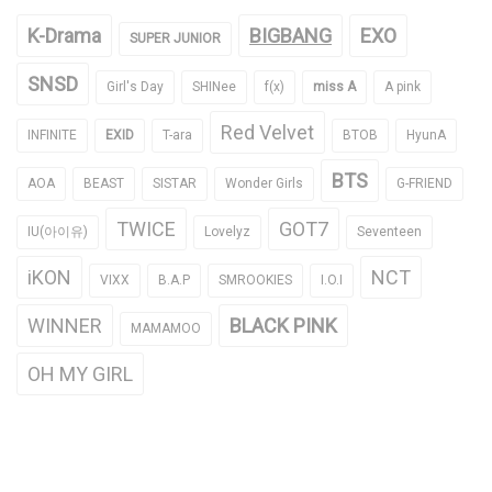
K-Drama
BIGBANG
EXO
SUPER JUNIOR
SNSD
Girl's Day
SHINee
f(x)
miss A
A pink
Red Velvet
INFINITE
EXID
T-ara
BTOB
HyunA
BTS
AOA
BEAST
SISTAR
Wonder Girls
G-FRIEND
TWICE
GOT7
IU(아이유)
Lovelyz
Seventeen
iKON
NCT
VIXX
B.A.P
SMROOKIES
I.O.I
WINNER
BLACK PINK
MAMAMOO
OH MY GIRL