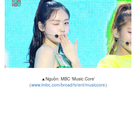
▲Nguồn: MBC 'Music Core'
（
www.imbc.com/broad/tv/ent/musiccore
）