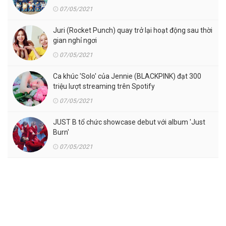
07/05/2021
Juri (Rocket Punch) quay trở lại hoạt động sau thời
gian nghỉ ngơi
07/05/2021
Ca khúc 'Solo' của Jennie (BLACKPINK) đạt 300
triệu lượt streaming trên Spotify
07/05/2021
JUST B tổ chức showcase debut với album 'Just
Burn'
07/05/2021