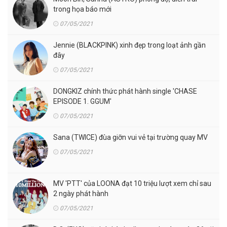
trong họa báo mới
07/05/2021
Jennie (BLACKPINK) xinh đẹp trong loạt ảnh gần
đây
07/05/2021
DONGKIZ chính thức phát hành single 'CHASE
EPISODE 1. GGUM'
07/05/2021
Sana (TWICE) đùa giỡn vui vẻ tại trường quay MV
07/05/2021
MV 'PTT' của LOONA đạt 10 triệu lượt xem chỉ sau
2 ngày phát hành
07/05/2021