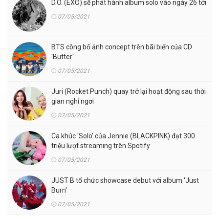
D.O. (EXO) sẽ phát hành album solo vào ngày 26 tới
07/05/2021
BTS công bố ảnh concept trên bãi biển của CD
'Butter'
07/05/2021
Juri (Rocket Punch) quay trở lại hoạt động sau thời
gian nghỉ ngơi
07/05/2021
Ca khúc 'Solo' của Jennie (BLACKPINK) đạt 300
triệu lượt streaming trên Spotify
07/05/2021
JUST B tổ chức showcase debut với album 'Just
Burn'
07/05/2021