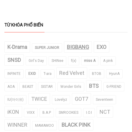
TỪ KHÓA PHỔ BIẾN
K-Drama
BIGBANG
EXO
SUPER JUNIOR
SNSD
Girl's Day
SHINee
f(x)
miss A
A pink
Red Velvet
INFINITE
EXID
T-ara
BTOB
HyunA
BTS
AOA
BEAST
SISTAR
Wonder Girls
G-FRIEND
TWICE
GOT7
IU(아이유)
Lovelyz
Seventeen
iKON
NCT
VIXX
B.A.P
SMROOKIES
I.O.I
WINNER
BLACK PINK
MAMAMOO