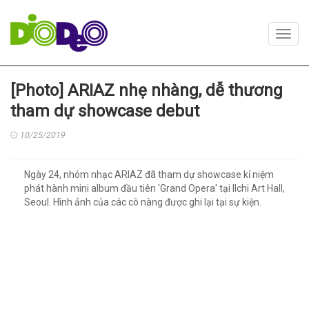
Toggl
navig
[Photo] ARIAZ nhẹ nhàng, dễ thương
tham dự showcase debut
10/25/2019
Ngày 24, nhóm nhạc ARIAZ đã tham dự showcase kỉ niệm
phát hành mini album đầu tiên 'Grand Opera' tại Ilchi Art Hall,
Seoul. Hình ảnh của các cô nàng được ghi lại tại sự kiện.