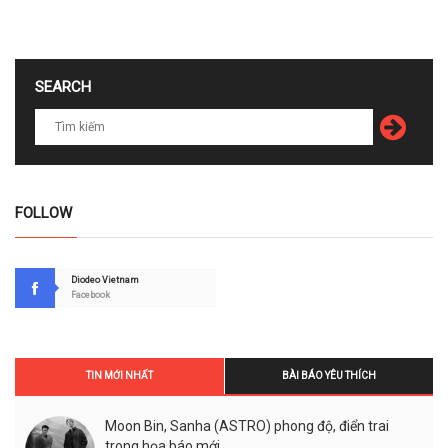
SEARCH
FOLLOW
Diodeo Vietnam
Facebook
TIN MỚI NHẤT
BÀI BÁO YÊU THÍCH
Moon Bin, Sanha (ASTRO) phong độ, điển trai
trong họa báo mới