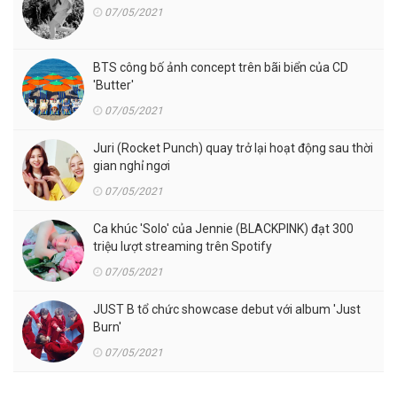
07/05/2021
BTS công bố ảnh concept trên bãi biển của CD
'Butter'
07/05/2021
Juri (Rocket Punch) quay trở lại hoạt động sau thời
gian nghỉ ngơi
07/05/2021
Ca khúc 'Solo' của Jennie (BLACKPINK) đạt 300
triệu lượt streaming trên Spotify
07/05/2021
JUST B tổ chức showcase debut với album 'Just
Burn'
07/05/2021