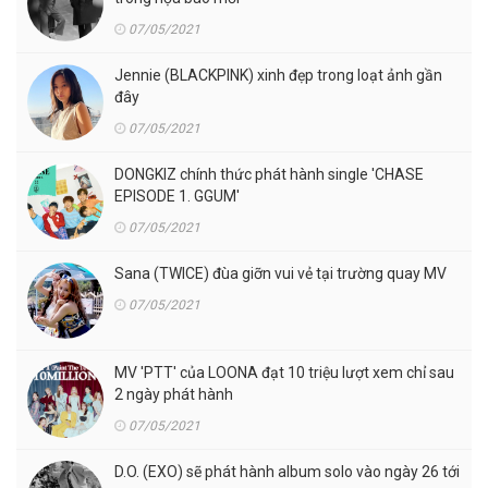
07/05/2021
Jennie (BLACKPINK) xinh đẹp trong loạt ảnh gần
đây
07/05/2021
DONGKIZ chính thức phát hành single 'CHASE
EPISODE 1. GGUM'
07/05/2021
Sana (TWICE) đùa giỡn vui vẻ tại trường quay MV
07/05/2021
MV 'PTT' của LOONA đạt 10 triệu lượt xem chỉ sau
2 ngày phát hành
07/05/2021
D.O. (EXO) sẽ phát hành album solo vào ngày 26 tới