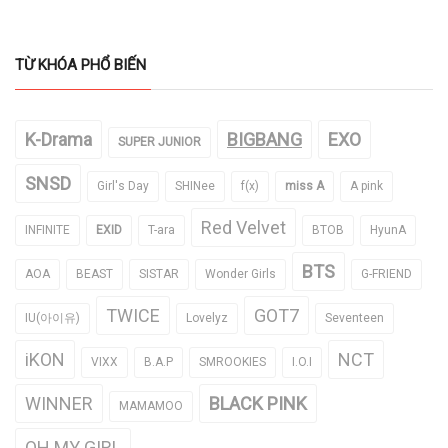
TỪ KHÓA PHỔ BIẾN
K-Drama
BIGBANG
EXO
SUPER JUNIOR
SNSD
Girl's Day
SHINee
f(x)
miss A
A pink
Red Velvet
INFINITE
EXID
T-ara
BTOB
HyunA
BTS
AOA
BEAST
SISTAR
Wonder Girls
G-FRIEND
TWICE
GOT7
IU(아이유)
Lovelyz
Seventeen
iKON
NCT
VIXX
B.A.P
SMROOKIES
I.O.I
WINNER
BLACK PINK
MAMAMOO
OH MY GIRL