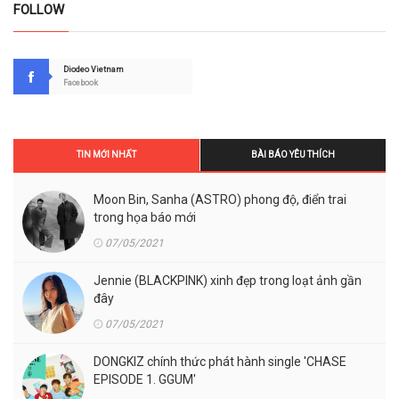
FOLLOW
Diodeo Vietnam
Facebook
TIN MỚI NHẤT
BÀI BÁO YÊU THÍCH
Moon Bin, Sanha (ASTRO) phong độ, điển trai
trong họa báo mới
07/05/2021
Jennie (BLACKPINK) xinh đẹp trong loạt ảnh gần
đây
07/05/2021
DONGKIZ chính thức phát hành single 'CHASE
EPISODE 1. GGUM'