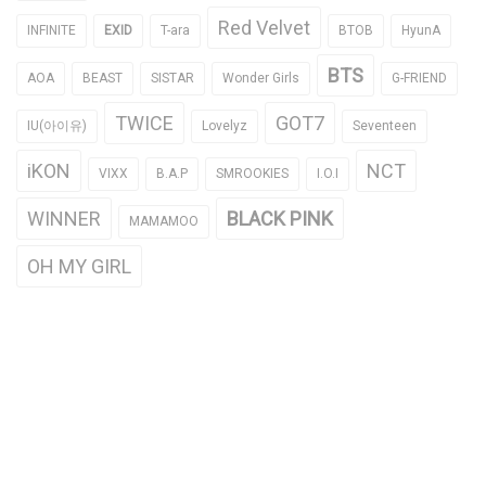
Red Velvet
INFINITE
EXID
T-ara
BTOB
HyunA
BTS
AOA
BEAST
SISTAR
Wonder Girls
G-FRIEND
TWICE
GOT7
IU(아이유)
Lovelyz
Seventeen
iKON
NCT
VIXX
B.A.P
SMROOKIES
I.O.I
WINNER
BLACK PINK
MAMAMOO
OH MY GIRL