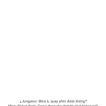
↓Jungyeon: Mina à, quay phim được không?
Mina: Không được. Game đang cho chơi 30 phút không mất