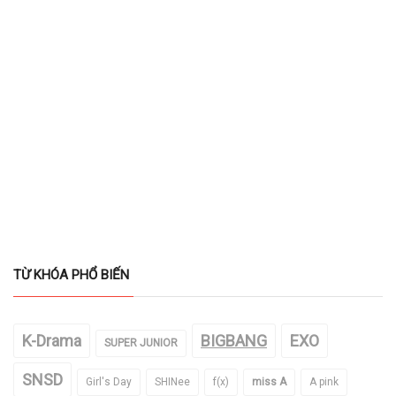
TỪ KHÓA PHỔ BIẾN
K-Drama
BIGBANG
EXO
SUPER JUNIOR
SNSD
Girl's Day
SHINee
f(x)
miss A
A pink