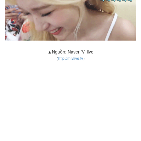
▲Nguồn: Naver 'V' live
（
http://m.vlive.tv
）