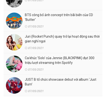
07/05/2021
BTS công bố ảnh concept trên bãi biển của CD
'Butter'
07/05/2021
Juri (Rocket Punch) quay trở lại hoạt động sau thời
gian nghỉ ngơi
07/05/2021
Ca khúc 'Solo' của Jennie (BLACKPINK) đạt 300
triệu lượt streaming trên Spotify
07/05/2021
JUST B tổ chức showcase debut với album 'Just
Burn'
07/05/2021