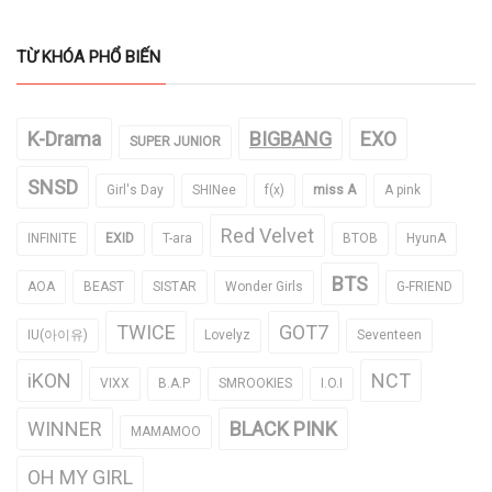
TỪ KHÓA PHỔ BIẾN
K-Drama
BIGBANG
EXO
SUPER JUNIOR
SNSD
Girl's Day
SHINee
f(x)
miss A
A pink
Red Velvet
INFINITE
EXID
T-ara
BTOB
HyunA
BTS
AOA
BEAST
SISTAR
Wonder Girls
G-FRIEND
TWICE
GOT7
IU(아이유)
Lovelyz
Seventeen
iKON
NCT
VIXX
B.A.P
SMROOKIES
I.O.I
WINNER
BLACK PINK
MAMAMOO
OH MY GIRL