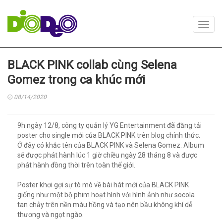
Toggl
navig
BLACK PINK collab cùng Selena
Gomez trong ca khúc mới
08/14/2020
9h ngày 12/8, công ty quản lý YG Entertainment đã đăng tải
poster cho single mới của BLACK PINK trên blog chính thức.
Ở đây có khắc tên của BLACK PINK và Selena Gomez. Album
sẽ được phát hành lúc 1 giờ chiều ngày 28 tháng 8 và được
phát hành đồng thời trên toàn thế giới.
Poster khơi gợi sự tò mò về bài hát mới của BLACK PINK
giống như một bộ phim hoạt hình với hình ảnh như socola
tan chảy trên nền màu hồng và tạo nên bầu không khí dễ
thương và ngọt ngào.