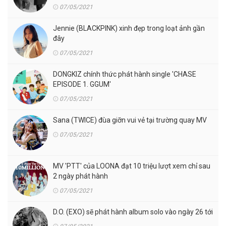
07/05/2021
Jennie (BLACKPINK) xinh đẹp trong loạt ảnh gần
đây
07/05/2021
DONGKIZ chính thức phát hành single 'CHASE
EPISODE 1. GGUM'
07/05/2021
Sana (TWICE) đùa giỡn vui vẻ tại trường quay MV
07/05/2021
MV 'PTT' của LOONA đạt 10 triệu lượt xem chỉ sau
2 ngày phát hành
07/05/2021
D.O. (EXO) sẽ phát hành album solo vào ngày 26 tới