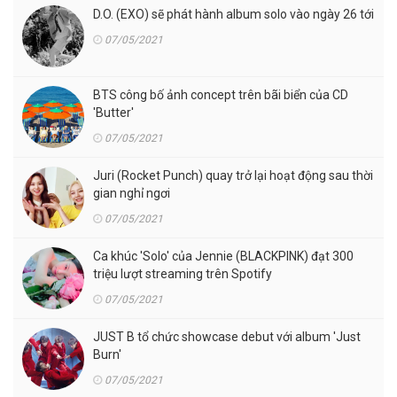
D.O. (EXO) sẽ phát hành album solo vào ngày 26 tới
07/05/2021
BTS công bố ảnh concept trên bãi biển của CD
'Butter'
07/05/2021
Juri (Rocket Punch) quay trở lại hoạt động sau thời
gian nghỉ ngơi
07/05/2021
Ca khúc 'Solo' của Jennie (BLACKPINK) đạt 300
triệu lượt streaming trên Spotify
07/05/2021
JUST B tổ chức showcase debut với album 'Just
Burn'
07/05/2021