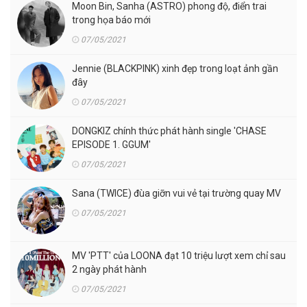
Moon Bin, Sanha (ASTRO) phong độ, điển trai
trong họa báo mới
07/05/2021
Jennie (BLACKPINK) xinh đẹp trong loạt ảnh gần
đây
07/05/2021
DONGKIZ chính thức phát hành single 'CHASE
EPISODE 1. GGUM'
07/05/2021
Sana (TWICE) đùa giỡn vui vẻ tại trường quay MV
07/05/2021
MV 'PTT' của LOONA đạt 10 triệu lượt xem chỉ sau
2 ngày phát hành
07/05/2021