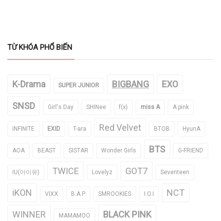
TỪ KHÓA PHỔ BIẾN
K-Drama
BIGBANG
EXO
SUPER JUNIOR
SNSD
Girl's Day
SHINee
f(x)
miss A
A pink
Red Velvet
INFINITE
EXID
T-ara
BTOB
HyunA
BTS
AOA
BEAST
SISTAR
Wonder Girls
G-FRIEND
TWICE
GOT7
IU(아이유)
Lovelyz
Seventeen
iKON
NCT
VIXX
B.A.P
SMROOKIES
I.O.I
WINNER
BLACK PINK
MAMAMOO