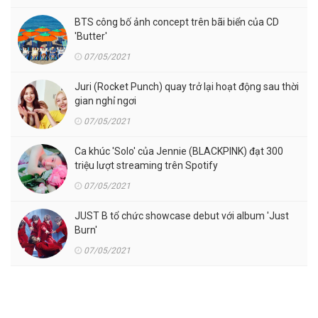
BTS công bố ảnh concept trên bãi biển của CD
'Butter'
07/05/2021
Juri (Rocket Punch) quay trở lại hoạt động sau thời
gian nghỉ ngơi
07/05/2021
Ca khúc 'Solo' của Jennie (BLACKPINK) đạt 300
triệu lượt streaming trên Spotify
07/05/2021
JUST B tổ chức showcase debut với album 'Just
Burn'
07/05/2021