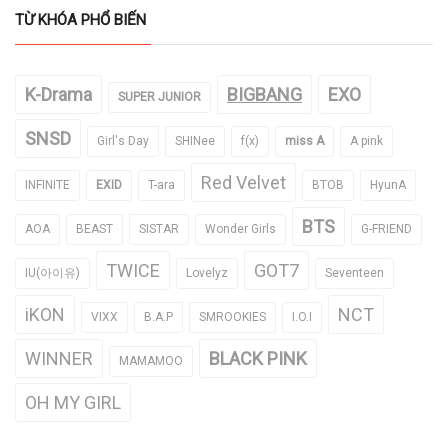
TỪ KHÓA PHỔ BIẾN
K-Drama
BIGBANG
EXO
SUPER JUNIOR
SNSD
Girl's Day
SHINee
f(x)
miss A
A pink
Red Velvet
INFINITE
EXID
T-ara
BTOB
HyunA
BTS
AOA
BEAST
SISTAR
Wonder Girls
G-FRIEND
TWICE
GOT7
IU(아이유)
Lovelyz
Seventeen
iKON
NCT
VIXX
B.A.P
SMROOKIES
I.O.I
WINNER
BLACK PINK
MAMAMOO
OH MY GIRL