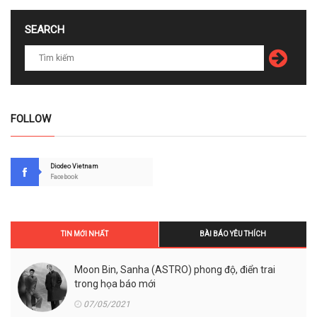
SEARCH
FOLLOW
Diodeo Vietnam
Facebook
TIN MỚI NHẤT
BÀI BÁO YÊU THÍCH
Moon Bin, Sanha (ASTRO) phong độ, điển trai
trong họa báo mới
07/05/2021