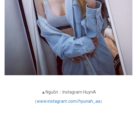
▲Nguồn：Instagram HuynA
（
www.instagram.com/hyunah_aa
）