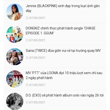
Jennie (BLACKPINK) xinh đẹp trong loạt ảnh gần
đây
07/05/2021
DONGKIZ chính thức phát hành single 'CHASE
EPISODE 1. GGUM'
07/05/2021
Sana (TWICE) đùa giỡn vui vẻ tại trường quay MV
07/05/2021
MV 'PTT' của LOONA đạt 10 triệu lượt xem chỉ sau
2 ngày phát hành
07/05/2021
D.O. (EXO) sẽ phát hành album solo vào ngày 26 tới
07/05/2021